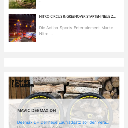
NITRO CIRCUS & GREENOVER STARTEN NEUE ZUSAMMENARBEIT!
Die Action-Sports-Entertainment-Marke
Nitro ...
MAVIC DEEMAX DH
Deemax DH Der neue Laufradsatz soll den veränderten Ansprüchen im Downhill Einsatz gerecht werden: die Geschwindigkeiten werden immer höher, die Kräfte, die aufs Material wirken ebenfalls. Damit steigen natürlich auch die Ansprüche der Fahrer ans Material. Das einzige, was eventuell niedriger wird, ist der Reifendruck. Somit ergibt sich der Anforderungskatalog an das Deemax-Update. Hier ist das Ergebnis: - der Laufradsatz bekam eine neue Felge mit 28 mm Innenbreite. Laut Scott Sharples ist das der beste Kompromiss aus Stabilität, Gewicht und Steifigkeit, vor allem aber passt diese Breite am besten zu den Reifen, die aktuell auf dem Markt sind und im Renneinsatz gefahren werden. Es gehe auch breite und schmaler, 28 mm hätten sich aber im Test als Optimum herausgestellt. - mit einem 4D-Fertigungsprozess wurde die Materialverteilung optimiert: Stabilität dort, wo sie erforderlich ist, Gewichtsersparnis da, wo es Sinn macht. Somit gibt Mavic eine GGewichtsersparnis von 15 % an, ohne an Stabilität einzubüßen - neue, ultraleichte „double butted“ Speichen und ein super effizienter Freilauf - Mavics bewährtes UST System für perfekte Kompatibilität mit Tubeless Reifen - Gewicht (Laufradset): 1944 g)
Mehr Info im Product Guide ...