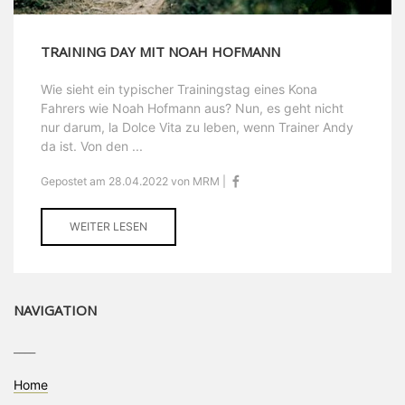
TRAINING DAY MIT NOAH HOFMANN
Wie sieht ein typischer Trainingstag eines Kona
Fahrers wie Noah Hofmann aus? Nun, es geht nicht
nur darum, la Dolce Vita zu leben, wenn Trainer Andy
da ist. Von den ...
Gepostet am 28.04.2022 von MRM |
WEITER LESEN
NAVIGATION
____
Home