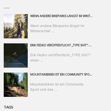
____
WENN ANDERE BIKEPARKS LÄNGST IM WINTERSCHLAF SIND, IST MAN IN SAALFELDEN LEOGANG IMMER NOCH AM MOUNTAINBIKEN. IST DER HERBST DIE SCHÖNSTE ZEIT DES JAHRES? AUF DEN TRAILS RUND UM SAALFELDEN LEOGANG UND IM EPIC BIKEPARK LEOGANG IST ER DAS AUF JEDEN FALL – UND DIE GEFÜHLT DIE LÄNGSTE NOCH DAZU. NOCH BIS MINDESTENS 8. NOVEMBER STEHT DAS PINZGAUER MOUNTAINBIKE-PARADIES ALLEN RIDERN OFFEN, DIE EINFACH NICHT GENUG KRIEGEN KÖNNEN. DABEI HÄLT DIE GOLDENE JAHRESZEIT IN SAALFELDEN LEOGANG WEIT MEHR ALS LINES, TRAILS UND HERBSTPANORAMEN BEREIT: MIT DEM BIKE FESTIVAL, VERSCHIEDENEN LADIES SHRED EVENTS UND EINEM DIE GESAMTE SAISON ANDAUERNDEN PHOTO CONTEST ZUM 25-JÄHRIGEN BIKEPARK-JUBILÄUM GIBT ES RUND UM ÖSTERREICHS ÄLTESTEN BIKEPARK EINIGES ZU ERLEBEN.
Wenn andere Bikeparks längst im
Winterschlaf ...
ERIK FEDKO VERÖFFENTLICHT „TYPE SHIT": EINEN 23-MINÜTIGEN MOUNTAINBIKE-FILM, ÜBER DREI JAHRE RUND UM DIE WELT GEDREHT. ZEITGLEICH LAUNCHT ER DIE GLEICHNAMIGE KOLLEKTION SEINER BRAND TYPE. EIN SEGMENT DES FILMS ERSCHEINT SEPARAT AUF RED BULL BIKE.
Erik Fedko veröffentlicht „TYPE SHIT":
einen ...
MOUNTAINBIKEN IST EIN COMMUNITY SPORT UND DAS BEWEIST SICH IN DER BIKE REPUBLIC SÖLDEN GERADE EINDRUCKSVOLL AUF ALLEN LEVELN. FREERIDE PROFI, SHAPERIN UND FRISCH GEWÄHLTE SWATCH NINES MVP VERO SANDLER IST BEGEISTERT VON DER VIELFALT DER BIKE DESTINATION, DER NEUEN JUMPLINE UND PLÄDIERT FÜR MUT BEI (FRAUEN) COMMUNITIES. VERO UND IHR VERLOBTER SAM HODGES VERBRINGEN MEHRERE MONATE IN DER BIKE REPUBLIC UND LASSEN UNS DARAN TEILHABEN. UM COMMUNITY GEHT ES AUCH BEI DER PARTNERSCHAFT ZWISCHEN SÖLDEN UND DEM NEUEN RIDERS PARK DONOVALY IN DER SLOWAKEI: DER DORTIGE TOURISMUSDIREKTOR JIRI PEC IST ÜBERZEUGT: VON MEHR BIKEPARKS PROFITIERT DIE GANZE MTB-SZENE – UND MIT DOMINIK LINSER, GESCHÄFTSFÜHRER DER BRS, HAT ER DAMIT DEN PERFEKTEN PARTNER GEFUNDEN.
Mountainbiken ist ein Community
Sport und das ...
TAGS