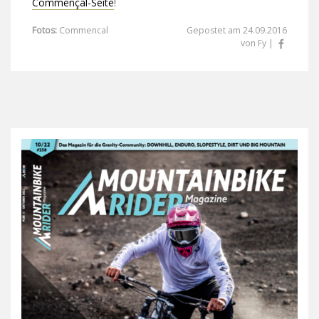
Commençal-Seite
!
Fotos:
Commencal
Gepostet am 24.09.2016
von Fy |