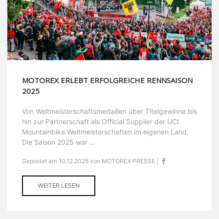
MOTOREX ERLEBT ERFOLGREICHE RENNSAISON
2025
Von Weltmeisterschaftsmedaillen über Titelgewinne bis
hin zur Partnerschaft als Official Supplier der UCI
Mountainbike Weltmeisterschaften im eigenen Land:
Die Saison 2025 war ...
Gepostet am 10.12.2025 von MOTOREX PRESSE |
WEITER LESEN