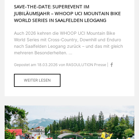
SAVE-THE-DATE: SUPEREVENT IM
JUBILÄUMSJAHR – WHOOP UCI MOUNTAIN BIKE
WORLD SERIES IN SAALFELDEN LEOGANG
Auch 2026 kehren die WHOOP UCI Mountain Bike
World Series mit Cross-Country, Downhill und Enduro
nach Saalfelden Leogang zurück – und das mit gleich
mehreren Besonderheiten. ...
Gepostet am 18.03.2026 von RASOULUTION Presse |
WEITER LESEN