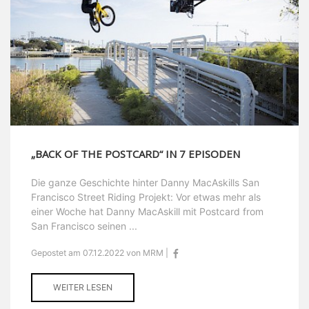
„BACK OF THE POSTCARD“ IN 7 EPISODEN
Die ganze Geschichte hinter Danny MacAskills San
Francisco Street Riding Projekt: Vor etwas mehr als
einer Woche hat Danny MacAskill mit Postcard from
San Francisco seinen ...
Gepostet am 07.12.2022 von MRM |
WEITER LESEN