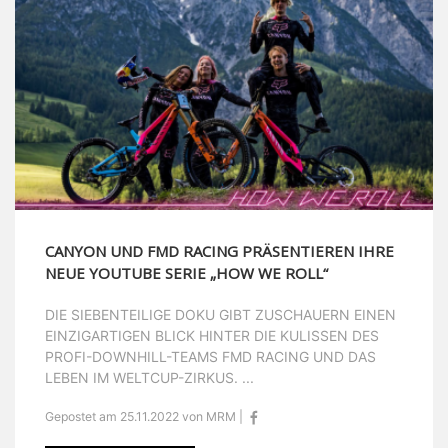
CANYON UND FMD RACING PRÄSENTIEREN IHRE
NEUE YOUTUBE SERIE „HOW WE ROLL“
DIE SIEBENTEILIGE DOKU GIBT ZUSCHAUERN EINEN
EINZIGARTIGEN BLICK HINTER DIE KULISSEN DES
PROFI-DOWNHILL-TEAMS FMD RACING UND DAS
LEBEN IM WELTCUP-ZIRKUS. ...
Gepostet am 25.11.2022 von MRM |