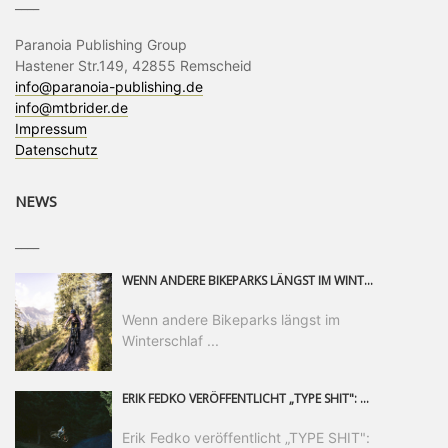
____
Paranoia Publishing Group
Hastener Str.149, 42855 Remscheid
info@paranoia-publishing.de
info@mtbrider.de
Impressum
Datenschutz
NEWS
____
WENN ANDERE BIKEPARKS LÄNGST IM WINTERSCHLAF SIND, IST MAN IN SAALFELDEN LEOGANG IMMER NOCH AM MOUNTAINBIKEN. IST DER HERBST DIE SCHÖNSTE ZEIT DES JAHRES? AUF DEN TRAILS RUND UM SAALFELDEN LEOGANG UND IM EPIC BIKEPARK LEOGANG IST ER DAS AUF JEDEN FALL – UND DIE GEFÜHLT DIE LÄNGSTE NOCH DAZU. NOCH BIS MINDESTENS 8. NOVEMBER STEHT DAS PINZGAUER MOUNTAINBIKE-PARADIES ALLEN RIDERN OFFEN, DIE EINFACH NICHT GENUG KRIEGEN KÖNNEN. DABEI HÄLT DIE GOLDENE JAHRESZEIT IN SAALFELDEN LEOGANG WEIT MEHR ALS LINES, TRAILS UND HERBSTPANORAMEN BEREIT: MIT DEM BIKE FESTIVAL, VERSCHIEDENEN LADIES SHRED EVENTS UND EINEM DIE GESAMTE SAISON ANDAUERNDEN PHOTO CONTEST ZUM 25-JÄHRIGEN BIKEPARK-JUBILÄUM GIBT ES RUND UM ÖSTERREICHS ÄLTESTEN BIKEPARK EINIGES ZU ERLEBEN.
Wenn andere Bikeparks längst im
Winterschlaf ...
ERIK FEDKO VERÖFFENTLICHT „TYPE SHIT": EINEN 23-MINÜTIGEN MOUNTAINBIKE-FILM, ÜBER DREI JAHRE RUND UM DIE WELT GEDREHT. ZEITGLEICH LAUNCHT ER DIE GLEICHNAMIGE KOLLEKTION SEINER BRAND TYPE. EIN SEGMENT DES FILMS ERSCHEINT SEPARAT AUF RED BULL BIKE.
Erik Fedko veröffentlicht „TYPE SHIT":