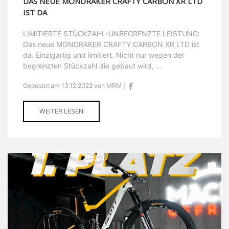
DAS NEUE MONDRAKER CRAFTY CARBON XR LTD
IST DA
LIMITIERTE STÜCKZAHL-UNBEGRENZTE LEISTUNG:
Das neue MONDRAKER CRAFTY CARBON XR LTD ist
da. Einzigartig und limitiert. Nicht nur wegen der
begrenzten Stückzahl die gebaut wird, ...
Gepostet am 13.12.2022 von MRM |
WEITER LESEN