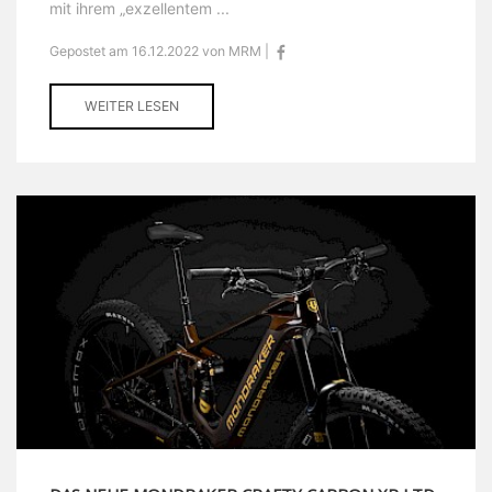
mit ihrem „exzellentem ...
Gepostet am 16.12.2022 von MRM |
WEITER LESEN