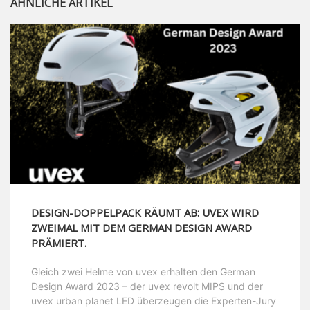
ÄHNLICHE ARTIKEL
DESIGN-DOPPELPACK RÄUMT AB: UVEX WIRD
ZWEIMAL MIT DEM GERMAN DESIGN AWARD
PRÄMIERT.
Gleich zwei Helme von uvex erhalten den German
Design Award 2023 – der uvex revolt MIPS und der
uvex urban planet LED überzeugen die Experten-Jury