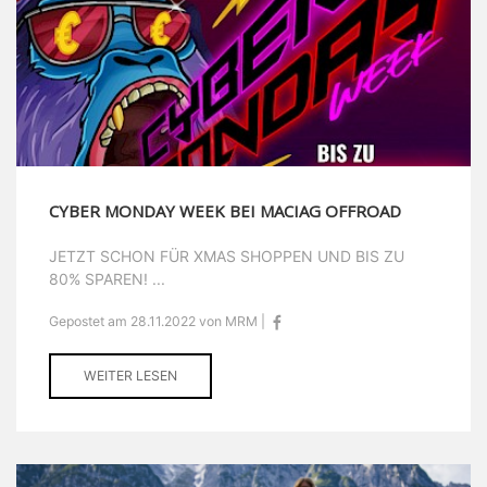
CYBER MONDAY WEEK BEI MACIAG OFFROAD
JETZT SCHON FÜR XMAS SHOPPEN UND BIS ZU
80% SPAREN! ...
Gepostet am 28.11.2022 von MRM |
WEITER LESEN