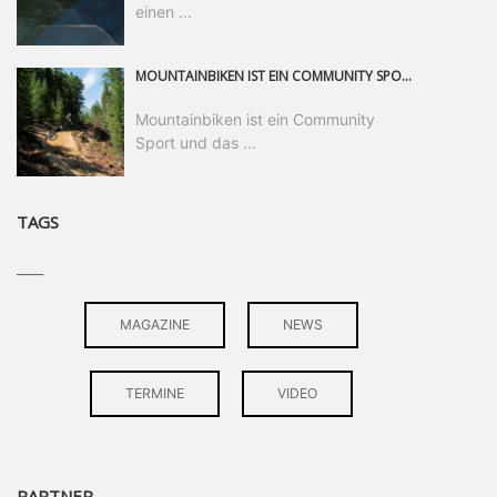
einen ...
MOUNTAINBIKEN IST EIN COMMUNITY SPORT UND DAS BEWEIST SICH IN DER BIKE REPUBLIC SÖLDEN GERADE EINDRUCKSVOLL AUF ALLEN LEVELN. FREERIDE PROFI, SHAPERIN UND FRISCH GEWÄHLTE SWATCH NINES MVP VERO SANDLER IST BEGEISTERT VON DER VIELFALT DER BIKE DESTINATION, DER NEUEN JUMPLINE UND PLÄDIERT FÜR MUT BEI (FRAUEN) COMMUNITIES. VERO UND IHR VERLOBTER SAM HODGES VERBRINGEN MEHRERE MONATE IN DER BIKE REPUBLIC UND LASSEN UNS DARAN TEILHABEN. UM COMMUNITY GEHT ES AUCH BEI DER PARTNERSCHAFT ZWISCHEN SÖLDEN UND DEM NEUEN RIDERS PARK DONOVALY IN DER SLOWAKEI: DER DORTIGE TOURISMUSDIREKTOR JIRI PEC IST ÜBERZEUGT: VON MEHR BIKEPARKS PROFITIERT DIE GANZE MTB-SZENE – UND MIT DOMINIK LINSER, GESCHÄFTSFÜHRER DER BRS, HAT ER DAMIT DEN PERFEKTEN PARTNER GEFUNDEN.
Mountainbiken ist ein Community
Sport und das ...
TAGS
____
MAGAZINE
NEWS
TERMINE
VIDEO
PARTNER