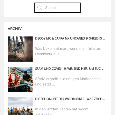
ARCHIV
DECOY MX & CAPRA MX UNCAGED 9: SHRED IS BACK
Was bekommt man, wenn man feinstes
Handwerk aus ...
SRAM UND COVID-19: WIR SIND HIER, UM EUCH ZU HELFEN!
SRAM ergreift alle nötigen Maßnahmen
und setzt ...
DIE SCHÖNHEIT DER WOOM BIKES - WAS ZEICHNET DAS DESIGN DER WOOM BIKES AUS?
In den letzten Jahren hat woom
zahlreiche ...