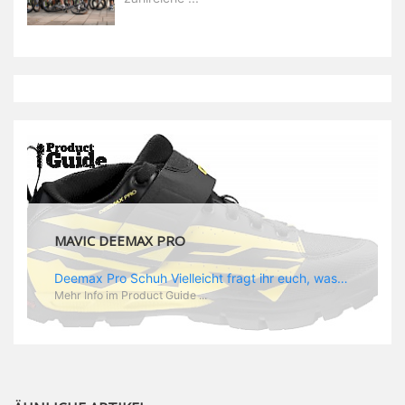
MAVIC DEEMAX PRO
Deemax Pro Schuh Vielleicht fragt ihr euch, was ein Schuh mit Deemax zu tun hat? Nun, hier spielt vor allem der Einsatzzweck eine Rolle: Deemax steht für Gravity pur und dafür ist auch der neue Schuh gedacht, der vor allem den Ideen von Downhill Legende Fabien Barel entspricht. Der Schuh soll ganz der Deemax Philosophie entsprechen: kompromisslose Funktion, effizient und hoher Komfort standen auf der Wunschliste von Fabien. Und das kam dabei heraus: - die neue „Energy Grip AM“ Sohle bietet maximale Stabilität und optimalen Grip auf dem Pedal. - die „Ergo Fit“ Innensohle soll super hohen Komfort bieten und optimal sitzen und zwar den ganzen Tag lang. - eine 3D-Mesch-Konstruktion soll den Fuß belüften und sowohl bei Sonne also auch unter kühlen Bedingungen für optimales Fußklima sorgen - die Assymetrische Konstruktion mit höherem Seitenteil innen soll den Knöchel optimal schützen - extra Schutz für die Zehen und die Fersen
Mehr Info im Product Guide ...