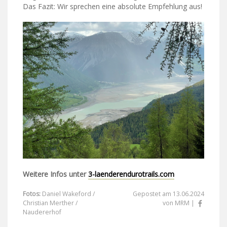
Das Fazit: Wir sprechen eine absolute Empfehlung aus!
Weitere Infos unter
3-laenderendurotrails.com
Fotos:
Daniel Wakeford /
Gepostet am 13.06.2024
Christian Merther /
von MRM |
Naudererhof