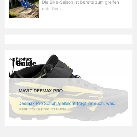
Die Bike-Saison ist bereits zum greifen
nah. Der ...
MAVIC DEEMAX PRO
Deemax Pro Schuh Vielleicht fragt ihr euch, was ein Schuh mit Deemax zu tun hat? Nun, hier spielt vor allem der Einsatzzweck eine Rolle: Deemax steht für Gravity pur und dafür ist auch der neue Schuh gedacht, der vor allem den Ideen von Downhill Legende Fabien Barel entspricht. Der Schuh soll ganz der Deemax Philosophie entsprechen: kompromisslose Funktion, effizient und hoher Komfort standen auf der Wunschliste von Fabien. Und das kam dabei heraus: - die neue „Energy Grip AM“ Sohle bietet maximale Stabilität und optimalen Grip auf dem Pedal. - die „Ergo Fit“ Innensohle soll super hohen Komfort bieten und optimal sitzen und zwar den ganzen Tag lang. - eine 3D-Mesch-Konstruktion soll den Fuß belüften und sowohl bei Sonne also auch unter kühlen Bedingungen für optimales Fußklima sorgen - die Assymetrische Konstruktion mit höherem Seitenteil innen soll den Knöchel optimal schützen - extra Schutz für die Zehen und die Fersen
Mehr Info im Product Guide ...