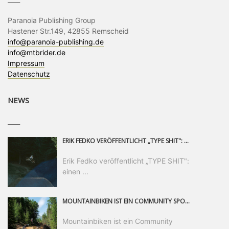
Paranoia Publishing Group
Hastener Str.149, 42855 Remscheid
info@paranoia-publishing.de
info@mtbrider.de
Impressum
Datenschutz
NEWS
____
ERIK FEDKO VERÖFFENTLICHT „TYPE SHIT": EINEN 23-MINÜTIGEN MOUNTAINBIKE-FILM, ÜBER DREI JAHRE RUND UM DIE WELT GEDREHT. ZEITGLEICH LAUNCHT ER DIE GLEICHNAMIGE KOLLEKTION SEINER BRAND TYPE. EIN SEGMENT DES FILMS ERSCHEINT SEPARAT AUF RED BULL BIKE.
Erik Fedko veröffentlicht „TYPE SHIT":
einen ...
MOUNTAINBIKEN IST EIN COMMUNITY SPORT UND DAS BEWEIST SICH IN DER BIKE REPUBLIC SÖLDEN GERADE EINDRUCKSVOLL AUF ALLEN LEVELN. FREERIDE PROFI, SHAPERIN UND FRISCH GEWÄHLTE SWATCH NINES MVP VERO SANDLER IST BEGEISTERT VON DER VIELFALT DER BIKE DESTINATION, DER NEUEN JUMPLINE UND PLÄDIERT FÜR MUT BEI (FRAUEN) COMMUNITIES. VERO UND IHR VERLOBTER SAM HODGES VERBRINGEN MEHRERE MONATE IN DER BIKE REPUBLIC UND LASSEN UNS DARAN TEILHABEN. UM COMMUNITY GEHT ES AUCH BEI DER PARTNERSCHAFT ZWISCHEN SÖLDEN UND DEM NEUEN RIDERS PARK DONOVALY IN DER SLOWAKEI: DER DORTIGE TOURISMUSDIREKTOR JIRI PEC IST ÜBERZEUGT: VON MEHR BIKEPARKS PROFITIERT DIE GANZE MTB-SZENE – UND MIT DOMINIK LINSER, GESCHÄFTSFÜHRER DER BRS, HAT ER DAMIT DEN PERFEKTEN PARTNER GEFUNDEN.
Mountainbiken ist ein Community