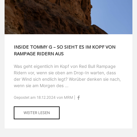
INSIDE TOMMY G – SO SIEHT ES IM KOPF VON
RAMPAGE RIDERN AUS
Was geht eigentlich im Kopf von Red Bull Rampage
Ridern vor, wenn sie oben am Drop-In warten, dass
der Wind sich endlich legt? Worüber denken sie nach,
wenn sie am Morgen des ...
Gepostet am 18.12.2024 von MRM |
WEITER LESEN