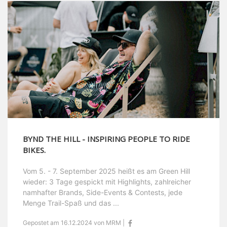
BYND THE HILL - INSPIRING PEOPLE TO RIDE
BIKES.
Vom 5. - 7. September 2025 heißt es am Green Hill
wieder: 3 Tage gespickt mit Highlights, zahlreicher
namhafter Brands, Side-Events & Contests, jede
Menge Trail-Spaß und das ...
Gepostet am 16.12.2024 von MRM |