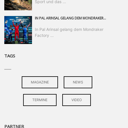
Sport und das ...
IN PAL ARINSAL GELANG DEM MONDRAKER FACTORY RACING DH-TEAM DER ERSTE PODIUMSERFOLG DER SAISON. NACHDEM ER DAS GANZE WOCHENENDE ÜBER EIN HERAUSRAGENDES TEMPO GEZEIGT HATTE, LEGTE RYAN „PINKY“ PINKERTON EINEN SENSATIONELLEN RENNLAUF HIN UND SICHERTE SICH DEN DRITTEN PLATZ – EIN ERGEBNIS, DAS DIE HARTE ARBEIT DES TEAMS BELOHNT UND EINEN WICHTIGEN WENDEPUNKT FÜR DEN WEITEREN SAISONVERLAUF MARKIERT.
In Pal Arinsal gelang dem Mondraker
Factory ...
TAGS
____
MAGAZINE
NEWS
TERMINE
VIDEO
PARTNER