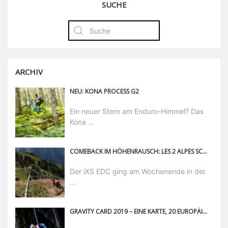
SUCHE
ARCHIV
NEU: KONA PROCESS G2
Ein neuer Stern am Enduro-Himmel? Das
Kona ...
COMEBACK IM HÖHENRAUSCH: LES 2 ALPES SCHREIBT GESCHICHTE
Der iXS EDC ging am Wochenende in der
...
GRAVITY CARD 2019 – EINE KARTE, 20 EUROPÄISCHE BIKEPARKS