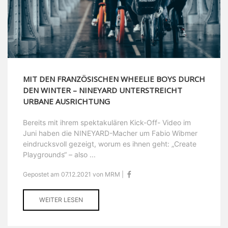
MIT DEN FRANZÖSISCHEN WHEELIE BOYS DURCH
DEN WINTER – NINEYARD UNTERSTREICHT
URBANE AUSRICHTUNG
Bereits mit ihrem spektakulären Kick-Off- Video im
Juni haben die NINEYARD-Macher um Fabio Wibmer
eindrucksvoll gezeigt, worum es ihnen geht: „Create
Playgrounds“ – also ...
Gepostet am 07.12.2021 von MRM |
WEITER LESEN