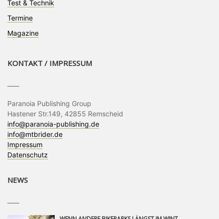
Test & Technik
Termine
Magazine
KONTAKT / IMPRESSUM
____
Paranoia Publishing Group
Hastener Str.149, 42855 Remscheid
info@paranoia-publishing.de
info@mtbrider.de
Impressum
Datenschutz
NEWS
____
WENN ANDERE BIKEPARKS LÄNGST IM WINTERSCHLAF SIND, IST MAN IN SAALFELDEN LEOGANG IMMER NOCH AM MOUNTAINBIKEN. IST DER HERBST DIE SCHÖNSTE ZEIT DES JAHRES? AUF DEN TRAILS RUND UM SAALFELDEN LEOGANG UND IM EPIC BIKEPARK LEOGANG IST ER DAS AUF JEDEN FALL – UND DIE GEFÜHLT DIE LÄNGSTE NOCH DAZU. NOCH BIS MINDESTENS 8. NOVEMBER STEHT DAS PINZGAUER MOUNTAINBIKE-PARADIES ALLEN RIDERN OFFEN, DIE EINFACH NICHT GENUG KRIEGEN KÖNNEN. DABEI HÄLT DIE GOLDENE JAHRESZEIT IN SAALFELDEN LEOGANG WEIT MEHR ALS LINES, TRAILS UND HERBSTPANORAMEN BEREIT: MIT DEM BIKE FESTIVAL, VERSCHIEDENEN LADIES SHRED EVENTS UND EINEM DIE GESAMTE SAISON ANDAUERNDEN PHOTO CONTEST ZUM 25-JÄHRIGEN BIKEPARK-JUBILÄUM GIBT ES RUND UM ÖSTERREICHS ÄLTESTEN BIKEPARK EINIGES ZU ERLEBEN.