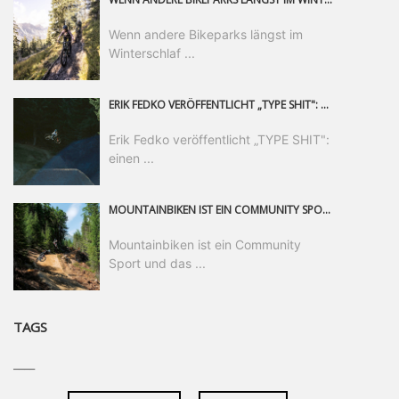
Wenn andere Bikeparks längst im
Winterschlaf ...
ERIK FEDKO VERÖFFENTLICHT „TYPE SHIT": EINEN 23-MINÜTIGEN MOUNTAINBIKE-FILM, ÜBER DREI JAHRE RUND UM DIE WELT GEDREHT. ZEITGLEICH LAUNCHT ER DIE GLEICHNAMIGE KOLLEKTION SEINER BRAND TYPE. EIN SEGMENT DES FILMS ERSCHEINT SEPARAT AUF RED BULL BIKE.
Erik Fedko veröffentlicht „TYPE SHIT":
einen ...
MOUNTAINBIKEN IST EIN COMMUNITY SPORT UND DAS BEWEIST SICH IN DER BIKE REPUBLIC SÖLDEN GERADE EINDRUCKSVOLL AUF ALLEN LEVELN. FREERIDE PROFI, SHAPERIN UND FRISCH GEWÄHLTE SWATCH NINES MVP VERO SANDLER IST BEGEISTERT VON DER VIELFALT DER BIKE DESTINATION, DER NEUEN JUMPLINE UND PLÄDIERT FÜR MUT BEI (FRAUEN) COMMUNITIES. VERO UND IHR VERLOBTER SAM HODGES VERBRINGEN MEHRERE MONATE IN DER BIKE REPUBLIC UND LASSEN UNS DARAN TEILHABEN. UM COMMUNITY GEHT ES AUCH BEI DER PARTNERSCHAFT ZWISCHEN SÖLDEN UND DEM NEUEN RIDERS PARK DONOVALY IN DER SLOWAKEI: DER DORTIGE TOURISMUSDIREKTOR JIRI PEC IST ÜBERZEUGT: VON MEHR BIKEPARKS PROFITIERT DIE GANZE MTB-SZENE – UND MIT DOMINIK LINSER, GESCHÄFTSFÜHRER DER BRS, HAT ER DAMIT DEN PERFEKTEN PARTNER GEFUNDEN.
Mountainbiken ist ein Community
Sport und das ...
TAGS
____