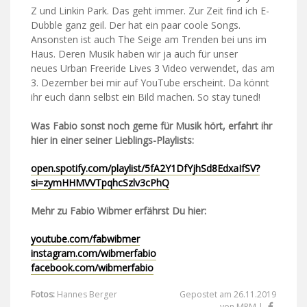
Z und Linkin Park. Das geht immer. Zur Zeit find ich E-
Dubble ganz geil. Der hat ein paar coole Songs.
Ansonsten ist auch The Seige am Trenden bei uns im
Haus. Deren Musik haben wir ja auch für unser
neues Urban Freeride Lives 3 Video verwendet, das am
3. Dezember bei mir auf YouTube erscheint. Da könnt
ihr euch dann selbst ein Bild machen. So stay tuned!
Was Fabio sonst noch gerne für Musik hört, erfahrt ihr
hier in einer seiner Lieblings-Playlists:
open.spotify.com/playlist/5fA2Y1DfYjhSd8EdxaIfSV?
si=zymHHMVVTpqhcSzlv3cPhQ
Mehr zu Fabio Wibmer erfährst Du hier:
youtube.com/fabwibmer
instagram.com/wibmerfabio
facebook.com/wibmerfabio
Fotos:
Hannes Berger
Gepostet am 26.11.2019
von MRM |