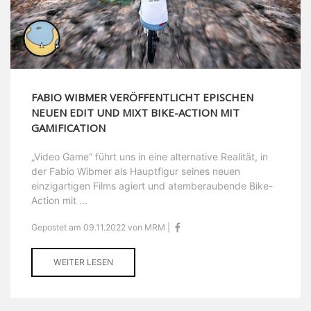
FABIO WIBMER VERÖFFENTLICHT EPISCHEN
NEUEN EDIT UND MIXT BIKE-ACTION MIT
GAMIFICATION
„Video Game“ führt uns in eine alternative Realität, in
der Fabio Wibmer als Hauptfigur seines neuen
einzigartigen Films agiert und atemberaubende Bike-
Action mit ...
Gepostet am 09.11.2022 von MRM |
WEITER LESEN