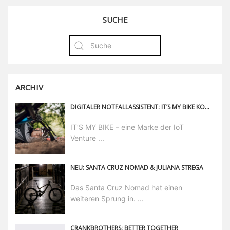
SUCHE
ARCHIV
DIGITALER NOTFALLASSISTENT: IT’S MY BIKE KOOPERIERT MIT WAYGUARD VON AXA
IT’S MY BIKE – eine Marke der IoT
Venture ...
NEU: SANTA CRUZ NOMAD & JULIANA STREGA
Das Santa Cruz Nomad hat einen
weiteren Sprung in. ...
CRANKBROTHERS: BETTER TOGETHER