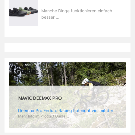
Manche Dinge funktionieren einfach
besser ...
MAVIC DEEMAX PRO
Deemax Pro Enduro Racing hat nicht viel mit der gemütlichen Trail Runde nach Feierabend zu tun. Im Racing zählt jede Sekunde und da wird hart geballert. Dementsprechend hoch sind die Belastungen und die Anforderungen an ein spezielles Enduro Laufrad. „Deemax“ als Grundlage ist ein guter Ausgangspunkt. Zusammen mit Sam Hill hat Mavic das „Deemax Pro“ entwickelt, das genau den Anforderungen gerecht wird, die es bedarf, um ein EWS Rennen zu gewinnen (dass es wirklich funktioniert hat Sam ja bereits bewiesen). Was also zeichnet den neuen Laufradsatz aus? - optimales Verhältnis aus Gewicht und Stabilität - neue „Zycral“ Speichen aus einer speziellen Legierung, die besonders gutes „Feedback“ gibt - „Fore Drill“: dieser Begriff steht für Mavics Nippel: die besitzen einen größeren Durchmesser, als normal und die Gewinde in der Speiche werden von innen gebohrt, was der Felgenstruktur eine höhere Stabilität verleihen soll. Das Ergebnis: eine leichtere Felge, die Kräfte besser aufnehmen und absorbieren kann - speziell angepasste Felgenbreite. Im Enduroeinsatz kommen hinten meist Reifen zum Einsatz, die auf gutes Rollen optimiert sind während vorn die griffigeren Profile montiert werden. Demzufolge spart Mavic am Hinterrad Material und Gewicht, indem man eine 25 mm Felge verbaut während vorn, wie am DH Laufrad, eine 28 mm Felge zum Einsatz kommt. „Race Tundes Rim Width“ nennt Mavic das. - natürlich sind auch die „Deemax Pro“ UST, also perfekt für den Tubeless Einsatz geeignet.
Mehr Info im Product Guide ...