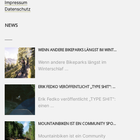
Impressum
Datenschutz
NEWS
____
WENN ANDERE BIKEPARKS LÄNGST IM WINTERSCHLAF SIND, IST MAN IN SAALFELDEN LEOGANG IMMER NOCH AM MOUNTAINBIKEN. IST DER HERBST DIE SCHÖNSTE ZEIT DES JAHRES? AUF DEN TRAILS RUND UM SAALFELDEN LEOGANG UND IM EPIC BIKEPARK LEOGANG IST ER DAS AUF JEDEN FALL – UND DIE GEFÜHLT DIE LÄNGSTE NOCH DAZU. NOCH BIS MINDESTENS 8. NOVEMBER STEHT DAS PINZGAUER MOUNTAINBIKE-PARADIES ALLEN RIDERN OFFEN, DIE EINFACH NICHT GENUG KRIEGEN KÖNNEN. DABEI HÄLT DIE GOLDENE JAHRESZEIT IN SAALFELDEN LEOGANG WEIT MEHR ALS LINES, TRAILS UND HERBSTPANORAMEN BEREIT: MIT DEM BIKE FESTIVAL, VERSCHIEDENEN LADIES SHRED EVENTS UND EINEM DIE GESAMTE SAISON ANDAUERNDEN PHOTO CONTEST ZUM 25-JÄHRIGEN BIKEPARK-JUBILÄUM GIBT ES RUND UM ÖSTERREICHS ÄLTESTEN BIKEPARK EINIGES ZU ERLEBEN.
Wenn andere Bikeparks längst im
Winterschlaf ...
ERIK FEDKO VERÖFFENTLICHT „TYPE SHIT": EINEN 23-MINÜTIGEN MOUNTAINBIKE-FILM, ÜBER DREI JAHRE RUND UM DIE WELT GEDREHT. ZEITGLEICH LAUNCHT ER DIE GLEICHNAMIGE KOLLEKTION SEINER BRAND TYPE. EIN SEGMENT DES FILMS ERSCHEINT SEPARAT AUF RED BULL BIKE.
Erik Fedko veröffentlicht „TYPE SHIT":
einen ...
MOUNTAINBIKEN IST EIN COMMUNITY SPORT UND DAS BEWEIST SICH IN DER BIKE REPUBLIC SÖLDEN GERADE EINDRUCKSVOLL AUF ALLEN LEVELN. FREERIDE PROFI, SHAPERIN UND FRISCH GEWÄHLTE SWATCH NINES MVP VERO SANDLER IST BEGEISTERT VON DER VIELFALT DER BIKE DESTINATION, DER NEUEN JUMPLINE UND PLÄDIERT FÜR MUT BEI (FRAUEN) COMMUNITIES. VERO UND IHR VERLOBTER SAM HODGES VERBRINGEN MEHRERE MONATE IN DER BIKE REPUBLIC UND LASSEN UNS DARAN TEILHABEN. UM COMMUNITY GEHT ES AUCH BEI DER PARTNERSCHAFT ZWISCHEN SÖLDEN UND DEM NEUEN RIDERS PARK DONOVALY IN DER SLOWAKEI: DER DORTIGE TOURISMUSDIREKTOR JIRI PEC IST ÜBERZEUGT: VON MEHR BIKEPARKS PROFITIERT DIE GANZE MTB-SZENE – UND MIT DOMINIK LINSER, GESCHÄFTSFÜHRER DER BRS, HAT ER DAMIT DEN PERFEKTEN PARTNER GEFUNDEN.
Mountainbiken ist ein Community