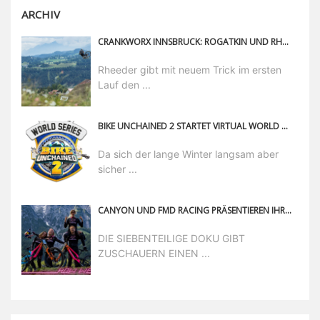
ARCHIV
CRANKWORX INNSBRUCK: ROGATKIN UND RHEEDER ERNEUT EINE KLASSE FÜR SICH
Rheeder gibt mit neuem Trick im ersten
Lauf den ...
BIKE UNCHAINED 2 STARTET VIRTUAL WORLD SERIES
Da sich der lange Winter langsam aber
sicher ...
CANYON UND FMD RACING PRÄSENTIEREN IHRE NEUE YOUTUBE SERIE „HOW WE ROLL“
DIE SIEBENTEILIGE DOKU GIBT
ZUSCHAUERN EINEN ...