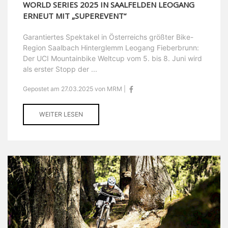
WORLD SERIES 2025 IN SAALFELDEN LEOGANG
ERNEUT MIT „SUPEREVENT“
Garantiertes Spektakel in Österreichs größter Bike-
Region Saalbach Hinterglemm Leogang Fieberbrunn:
Der UCI Mountainbike Weltcup vom 5. bis 8. Juni wird
als erster Stopp der ...
Gepostet am 27.03.2025 von MRM |
WEITER LESEN