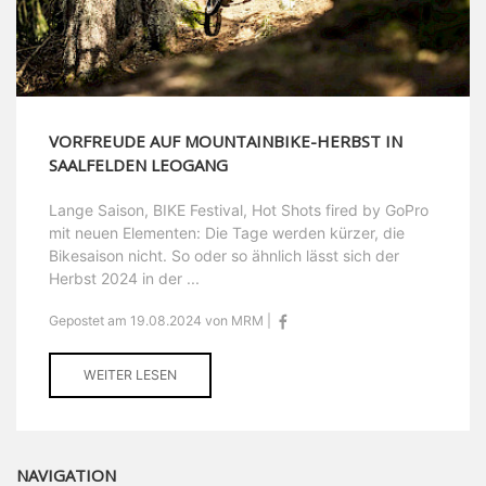
VORFREUDE AUF MOUNTAINBIKE-HERBST IN
SAALFELDEN LEOGANG
Lange Saison, BIKE Festival, Hot Shots fired by GoPro
mit neuen Elementen: Die Tage werden kürzer, die
Bikesaison nicht. So oder so ähnlich lässt sich der
Herbst 2024 in der ...
Gepostet am 19.08.2024 von MRM |
WEITER LESEN
NAVIGATION