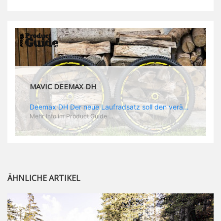
MAVIC DEEMAX PRO
Deemax Pro Schuh Vielleicht fragt ihr euch, was ein Schuh mit Deemax zu tun hat? Nun, hier spielt vor allem der Einsatzzweck eine Rolle: Deemax steht für Gravity pur und dafür ist auch der neue Schuh gedacht, der vor allem den Ideen von Downhill Legende Fabien Barel entspricht. Der Schuh soll ganz der Deemax Philosophie entsprechen: kompromisslose Funktion, effizient und hoher Komfort standen auf der Wunschliste von Fabien. Und das kam dabei heraus: - die neue „Energy Grip AM“ Sohle bietet maximale Stabilität und optimalen Grip auf dem Pedal. - die „Ergo Fit“ Innensohle soll super hohen Komfort bieten und optimal sitzen und zwar den ganzen Tag lang. - eine 3D-Mesch-Konstruktion soll den Fuß belüften und sowohl bei Sonne also auch unter kühlen Bedingungen für optimales Fußklima sorgen - die Assymetrische Konstruktion mit höherem Seitenteil innen soll den Knöchel optimal schützen - extra Schutz für die Zehen und die Fersen
Mehr Info im Product Guide ...
ÄHNLICHE ARTIKEL