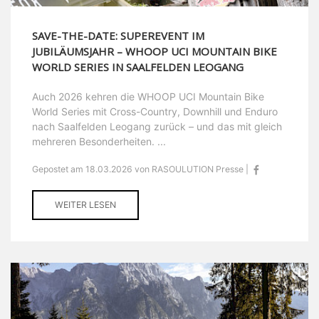
SAVE-THE-DATE: SUPEREVENT IM
JUBILÄUMSJAHR – WHOOP UCI MOUNTAIN BIKE
WORLD SERIES IN SAALFELDEN LEOGANG
Auch 2026 kehren die WHOOP UCI Mountain Bike
World Series mit Cross-Country, Downhill und Enduro
nach Saalfelden Leogang zurück – und das mit gleich
mehreren Besonderheiten. ...
Gepostet am 18.03.2026 von RASOULUTION Presse |
WEITER LESEN