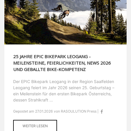
25 JAHRE EPIC BIKEPARK LEOGANG -
MEILENSTEINE, FEIERLICHKEITEN, NEWS 2026
UND GEBALLTE BIKE-KOMPETENZ
Der EPIC Bikepark Leogang in der Region Saalfelden
Leogang feiert im Jahr 2026 seinen 25. Geburtstag –
ein Meilenstein für den ersten Bikepark Österreichs,
dessen Strahlkraft ...
Gepostet am 27.01.2026 von RASOULUTION Press |
WEITER LESEN