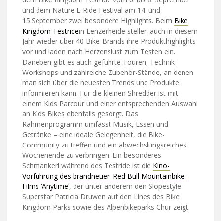
und dem Nature E-Ride Festival am 14. und
15.September zwei besondere Highlights. Beim
Bike
Kingdom Testride
in Lenzerheide stellen auch in diesem
Jahr wieder über 40 Bike-Brands ihre Produkthighlights
vor und laden nach Herzenslust zum Testen ein.
Daneben gibt es auch geführte Touren, Technik-
Workshops und zahlreiche Zubehör-Stände, an denen
man sich über die neuesten Trends und Produkte
informieren kann. Für die kleinen Shredder ist mit
einem Kids Parcour und einer entsprechenden Auswahl
an Kids Bikes ebenfalls gesorgt. Das
Rahmenprogramm umfasst Musik, Essen und
Getränke – eine ideale Gelegenheit, die Bike-
Community zu treffen und ein abwechslungsreiches
Wochenende zu verbringen. Ein besonderes
Schmankerl während des Testride ist die
Kino-
Vorführung des brandneuen Red Bull Mountainbike-
Films ‘Anytime
‘, der unter anderem den Slopestyle-
Superstar Patricia Druwen auf den Lines des Bike
Kingdom Parks sowie des Alpenbikeparks Chur zeigt.