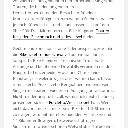
vor allem die ausgedehnten und fordernden Singetrail-
Touren, die bei den angenehmeren
Herbsttemperaturen den Besuch im Bündner
Mountainbike-Königreich zum wahren Erlebnis machen.
Je nach Können, Lust und Laune lassen sich auf den
über 900 Trail-Kilometern des Bike Kingdom
Touren
für jeden Geschmack und jedes Level
finden.
Geübte und konditionsstarke Rider beispielsweise führt
die
Biketicket to ride schwarz
Tour einmal durchs
komplette Bike Kingdom. Technische Trails, harte
Anstiege und belohnende Downhills verbinden die drei
Hauptorte Lenzerheide, Arosa und Chur zu einer
Rundtour, die vielerorts gestartet werden kann, bevor
man – sechs Peaks, zehn Bergbahnen und endlosen
Singletrails später – wieder am Ausgangsort ankommt.
Nicht minder anspruchsvoll, wenn auch deutlich kürzer,
präsentiert sich die
Furcletta/Welschtobel
Tour. Wer
nicht davor zurückschreckt sein Bike für 1 ½ Stunden
zu tragen, wird mit atemberaubenden Ausblicken und
14 Kilometer flowigem, teilweise schottrigem
Singletrail im wunderschönen Welschtobel-Tal belohnt.