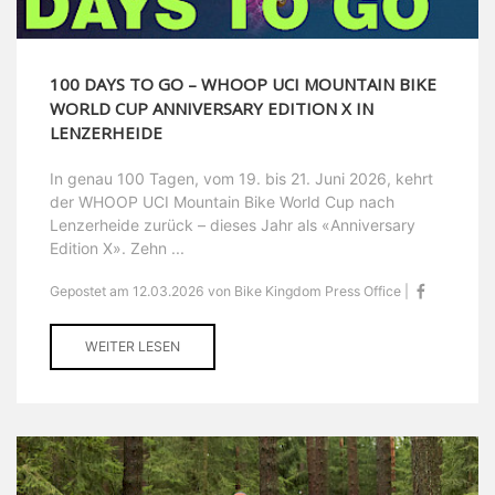
100 DAYS TO GO – WHOOP UCI MOUNTAIN BIKE
WORLD CUP ANNIVERSARY EDITION X IN
LENZERHEIDE
In genau 100 Tagen, vom 19. bis 21. Juni 2026, kehrt
der WHOOP UCI Mountain Bike World Cup nach
Lenzerheide zurück – dieses Jahr als «Anniversary
Edition X». Zehn ...
Gepostet am 12.03.2026 von Bike Kingdom Press Office |
WEITER LESEN