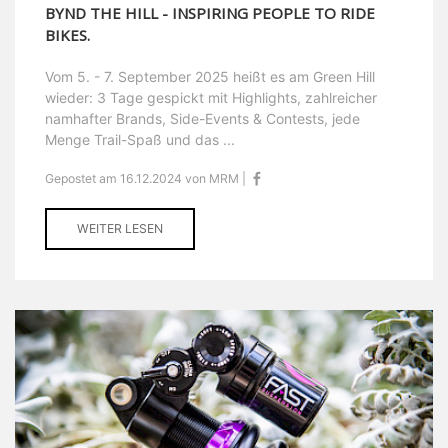
BYND THE HILL - INSPIRING PEOPLE TO RIDE
BIKES.
Vom 5. - 7. September 2025 heißt es am Green Hill
wieder: 3 Tage gespickt mit Highlights, zahlreicher
namhafter Brands, Side-Events & Contests, jede
Menge Trail-Spaß und das ...
Gepostet am 16.12.2024 von MRM |
WEITER LESEN