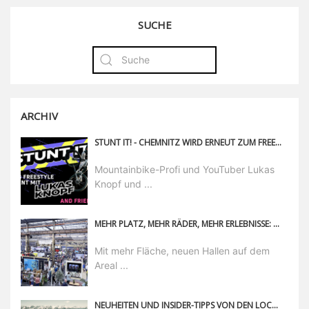
SUCHE
ARCHIV
STUNT IT! - CHEMNITZ WIRD ERNEUT ZUM FREESTYLE-HOTSPOT
Mountainbike-Profi und YouTuber Lukas
Knopf und ...
MEHR PLATZ, MEHR RÄDER, MEHR ERLEBNISSE: CYCLINGWORLD EUROPE 2026 IN DÜSSELDORF
Mit mehr Fläche, neuen Hallen auf dem
Areal ...
NEUHEITEN UND INSIDER-TIPPS VON DEN LOCALS AUS SERFAUS-FISS-LADIS