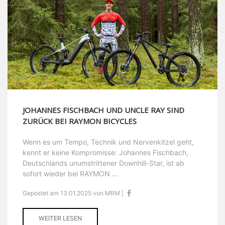
JOHANNES FISCHBACH UND UNCLE RAY SIND
ZURÜCK BEI RAYMON BICYCLES
Wenn es um Tempo, Technik und Nervenkitzel geht,
kennt er keine Kompromisse: Johannes Fischbach,
Deutschlands unumstrittener Downhill-Star, ist ab
sofort wieder bei RAYMON ...
Gepostet am 13.01.2025 von MRM |
WEITER LESEN