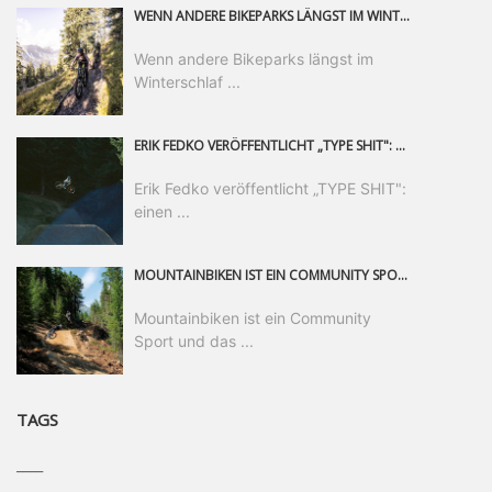
WENN ANDERE BIKEPARKS LÄNGST IM WINTERSCHLAF SIND, IST MAN IN SAALFELDEN LEOGANG IMMER NOCH AM MOUNTAINBIKEN. IST DER HERBST DIE SCHÖNSTE ZEIT DES JAHRES? AUF DEN TRAILS RUND UM SAALFELDEN LEOGANG UND IM EPIC BIKEPARK LEOGANG IST ER DAS AUF JEDEN FALL – UND DIE GEFÜHLT DIE LÄNGSTE NOCH DAZU. NOCH BIS MINDESTENS 8. NOVEMBER STEHT DAS PINZGAUER MOUNTAINBIKE-PARADIES ALLEN RIDERN OFFEN, DIE EINFACH NICHT GENUG KRIEGEN KÖNNEN. DABEI HÄLT DIE GOLDENE JAHRESZEIT IN SAALFELDEN LEOGANG WEIT MEHR ALS LINES, TRAILS UND HERBSTPANORAMEN BEREIT: MIT DEM BIKE FESTIVAL, VERSCHIEDENEN LADIES SHRED EVENTS UND EINEM DIE GESAMTE SAISON ANDAUERNDEN PHOTO CONTEST ZUM 25-JÄHRIGEN BIKEPARK-JUBILÄUM GIBT ES RUND UM ÖSTERREICHS ÄLTESTEN BIKEPARK EINIGES ZU ERLEBEN.
Wenn andere Bikeparks längst im
Winterschlaf ...
ERIK FEDKO VERÖFFENTLICHT „TYPE SHIT": EINEN 23-MINÜTIGEN MOUNTAINBIKE-FILM, ÜBER DREI JAHRE RUND UM DIE WELT GEDREHT. ZEITGLEICH LAUNCHT ER DIE GLEICHNAMIGE KOLLEKTION SEINER BRAND TYPE. EIN SEGMENT DES FILMS ERSCHEINT SEPARAT AUF RED BULL BIKE.
Erik Fedko veröffentlicht „TYPE SHIT":
einen ...
MOUNTAINBIKEN IST EIN COMMUNITY SPORT UND DAS BEWEIST SICH IN DER BIKE REPUBLIC SÖLDEN GERADE EINDRUCKSVOLL AUF ALLEN LEVELN. FREERIDE PROFI, SHAPERIN UND FRISCH GEWÄHLTE SWATCH NINES MVP VERO SANDLER IST BEGEISTERT VON DER VIELFALT DER BIKE DESTINATION, DER NEUEN JUMPLINE UND PLÄDIERT FÜR MUT BEI (FRAUEN) COMMUNITIES. VERO UND IHR VERLOBTER SAM HODGES VERBRINGEN MEHRERE MONATE IN DER BIKE REPUBLIC UND LASSEN UNS DARAN TEILHABEN. UM COMMUNITY GEHT ES AUCH BEI DER PARTNERSCHAFT ZWISCHEN SÖLDEN UND DEM NEUEN RIDERS PARK DONOVALY IN DER SLOWAKEI: DER DORTIGE TOURISMUSDIREKTOR JIRI PEC IST ÜBERZEUGT: VON MEHR BIKEPARKS PROFITIERT DIE GANZE MTB-SZENE – UND MIT DOMINIK LINSER, GESCHÄFTSFÜHRER DER BRS, HAT ER DAMIT DEN PERFEKTEN PARTNER GEFUNDEN.
Mountainbiken ist ein Community
Sport und das ...
TAGS
____