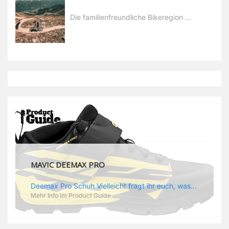
Die familienfreundliche Bikeregion ...
MAVIC DEEMAX PRO
Deemax Pro Schuh Vielleicht fragt ihr euch, was ein Schuh mit Deemax zu tun hat? Nun, hier spielt vor allem der Einsatzzweck eine Rolle: Deemax steht für Gravity pur und dafür ist auch der neue Schuh gedacht, der vor allem den Ideen von Downhill Legende Fabien Barel entspricht. Der Schuh soll ganz der Deemax Philosophie entsprechen: kompromisslose Funktion, effizient und hoher Komfort standen auf der Wunschliste von Fabien. Und das kam dabei heraus: - die neue „Energy Grip AM“ Sohle bietet maximale Stabilität und optimalen Grip auf dem Pedal. - die „Ergo Fit“ Innensohle soll super hohen Komfort bieten und optimal sitzen und zwar den ganzen Tag lang. - eine 3D-Mesch-Konstruktion soll den Fuß belüften und sowohl bei Sonne also auch unter kühlen Bedingungen für optimales Fußklima sorgen - die Assymetrische Konstruktion mit höherem Seitenteil innen soll den Knöchel optimal schützen - extra Schutz für die Zehen und die Fersen
Mehr Info im Product Guide ...