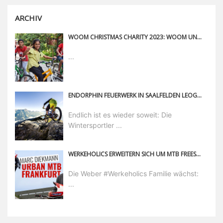
ARCHIV
WOOM CHRISTMAS CHARITY 2023: WOOM UND BREGAL SPENDEN 90.000 EURO FÜR SOS-KINDERDORF IN BANGLADESCH, POLEN UND ÖSTERREICH
...
ENDORPHIN FEUERWERK IN SAALFELDEN LEOGANG – DIE BIKE-SAISON 2018 STEHT IN DEN STARTLÖCHERN
Endlich ist es wieder soweit: Die
Wintersportler ...
WERKEHOLICS ERWEITERN SICH UM MTB FREESTYLER MARC DIEKMANN
Die Weber #Werkeholics Familie wächst:
...