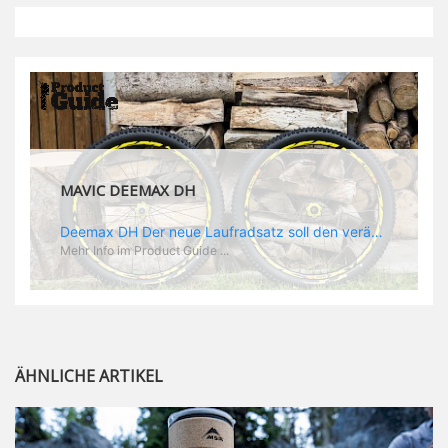
MAVIC DEEMAX DH
Deemax DH Der neue Laufradsatz soll den veränderten Ansprüchen im Downhill Einsatz gerecht werden: die Geschwindigkeiten werden immer höher, die Kräfte, die aufs Material wirken ebenfalls. Damit steigen natürlich auch die Ansprüche der Fahrer ans Material. Das einzige, was eventuell niedriger wird, ist der Reifendruck. Somit ergibt sich der Anforderungskatalog an das Deemax-Update. Hier ist das Ergebnis: - der Laufradsatz bekam eine neue Felge mit 28 mm Innenbreite. Laut Scott Sharples ist das der beste Kompromiss aus Stabilität, Gewicht und Steifigkeit, vor allem aber passt diese Breite am besten zu den Reifen, die aktuell auf dem Markt sind und im Renneinsatz gefahren werden. Es gehe auch breite und schmaler, 28 mm hätten sich aber im Test als Optimum herausgestellt. - mit einem 4D-Fertigungsprozess wurde die Materialverteilung optimiert: Stabilität dort, wo sie erforderlich ist, Gewichtsersparnis da, wo es Sinn macht. Somit gibt Mavic eine GGewichtsersparnis von 15 % an, ohne an Stabilität einzubüßen - neue, ultraleichte „double butted“ Speichen und ein super effizienter Freilauf - Mavics bewährtes UST System für perfekte Kompatibilität mit Tubeless Reifen - Gewicht (Laufradset): 1944 g)
Mehr Info im Product Guide ...
ÄHNLICHE ARTIKEL