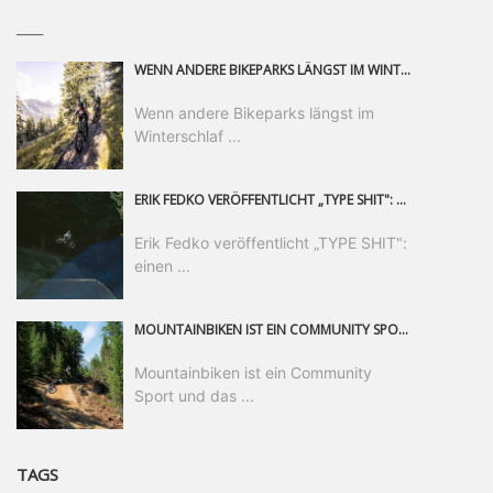
____
WENN ANDERE BIKEPARKS LÄNGST IM WINTERSCHLAF SIND, IST MAN IN SAALFELDEN LEOGANG IMMER NOCH AM MOUNTAINBIKEN. IST DER HERBST DIE SCHÖNSTE ZEIT DES JAHRES? AUF DEN TRAILS RUND UM SAALFELDEN LEOGANG UND IM EPIC BIKEPARK LEOGANG IST ER DAS AUF JEDEN FALL – UND DIE GEFÜHLT DIE LÄNGSTE NOCH DAZU. NOCH BIS MINDESTENS 8. NOVEMBER STEHT DAS PINZGAUER MOUNTAINBIKE-PARADIES ALLEN RIDERN OFFEN, DIE EINFACH NICHT GENUG KRIEGEN KÖNNEN. DABEI HÄLT DIE GOLDENE JAHRESZEIT IN SAALFELDEN LEOGANG WEIT MEHR ALS LINES, TRAILS UND HERBSTPANORAMEN BEREIT: MIT DEM BIKE FESTIVAL, VERSCHIEDENEN LADIES SHRED EVENTS UND EINEM DIE GESAMTE SAISON ANDAUERNDEN PHOTO CONTEST ZUM 25-JÄHRIGEN BIKEPARK-JUBILÄUM GIBT ES RUND UM ÖSTERREICHS ÄLTESTEN BIKEPARK EINIGES ZU ERLEBEN.
Wenn andere Bikeparks längst im
Winterschlaf ...
ERIK FEDKO VERÖFFENTLICHT „TYPE SHIT": EINEN 23-MINÜTIGEN MOUNTAINBIKE-FILM, ÜBER DREI JAHRE RUND UM DIE WELT GEDREHT. ZEITGLEICH LAUNCHT ER DIE GLEICHNAMIGE KOLLEKTION SEINER BRAND TYPE. EIN SEGMENT DES FILMS ERSCHEINT SEPARAT AUF RED BULL BIKE.
Erik Fedko veröffentlicht „TYPE SHIT":
einen ...
MOUNTAINBIKEN IST EIN COMMUNITY SPORT UND DAS BEWEIST SICH IN DER BIKE REPUBLIC SÖLDEN GERADE EINDRUCKSVOLL AUF ALLEN LEVELN. FREERIDE PROFI, SHAPERIN UND FRISCH GEWÄHLTE SWATCH NINES MVP VERO SANDLER IST BEGEISTERT VON DER VIELFALT DER BIKE DESTINATION, DER NEUEN JUMPLINE UND PLÄDIERT FÜR MUT BEI (FRAUEN) COMMUNITIES. VERO UND IHR VERLOBTER SAM HODGES VERBRINGEN MEHRERE MONATE IN DER BIKE REPUBLIC UND LASSEN UNS DARAN TEILHABEN. UM COMMUNITY GEHT ES AUCH BEI DER PARTNERSCHAFT ZWISCHEN SÖLDEN UND DEM NEUEN RIDERS PARK DONOVALY IN DER SLOWAKEI: DER DORTIGE TOURISMUSDIREKTOR JIRI PEC IST ÜBERZEUGT: VON MEHR BIKEPARKS PROFITIERT DIE GANZE MTB-SZENE – UND MIT DOMINIK LINSER, GESCHÄFTSFÜHRER DER BRS, HAT ER DAMIT DEN PERFEKTEN PARTNER GEFUNDEN.
Mountainbiken ist ein Community
Sport und das ...
TAGS