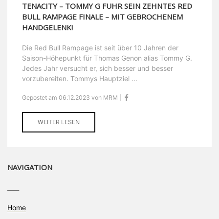
TENACITY – TOMMY G FUHR SEIN ZEHNTES RED
BULL RAMPAGE FINALE – MIT GEBROCHENEM
HANDGELENK!
Die Red Bull Rampage ist seit über 10 Jahren der
Saison-Höhepunkt für Thomas Genon alias Tommy G.
Jedes Jahr versucht er, sich besser und besser
vorzubereiten. Tommys Hauptziel ...
Gepostet am 06.12.2023 von MRM |
WEITER LESEN
NAVIGATION
____
Home