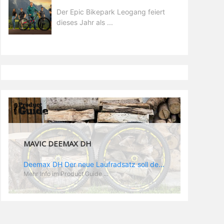
Der Epic Bikepark Leogang feiert
dieses Jahr als ...
MAVIC DEEMAX PRO
Deemax Pro Schuh Vielleicht fragt ihr euch, was ein Schuh mit Deemax zu tun hat? Nun, hier spielt vor allem der Einsatzzweck eine Rolle: Deemax steht für Gravity pur und dafür ist auch der neue Schuh gedacht, der vor allem den Ideen von Downhill Legende Fabien Barel entspricht. Der Schuh soll ganz der Deemax Philosophie entsprechen: kompromisslose Funktion, effizient und hoher Komfort standen auf der Wunschliste von Fabien. Und das kam dabei heraus: - die neue „Energy Grip AM“ Sohle bietet maximale Stabilität und optimalen Grip auf dem Pedal. - die „Ergo Fit“ Innensohle soll super hohen Komfort bieten und optimal sitzen und zwar den ganzen Tag lang. - eine 3D-Mesch-Konstruktion soll den Fuß belüften und sowohl bei Sonne also auch unter kühlen Bedingungen für optimales Fußklima sorgen - die Assymetrische Konstruktion mit höherem Seitenteil innen soll den Knöchel optimal schützen - extra Schutz für die Zehen und die Fersen
Mehr Info im Product Guide ...