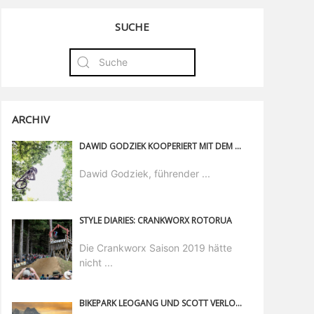
SUCHE
ARCHIV
DAWID GODZIEK KOOPERIERT MIT DEM HELM- UND SICHERHEITSEXPERTEN ABUS
Dawid Godziek, führender ...
STYLE DIARIES: CRANKWORX ROTORUA
Die Crankworx Saison 2019 hätte
nicht ...
BIKEPARK LEOGANG UND SCOTT VERLOSEN EINZIGARTIGES GAMBLER 900 TUNED #20EPICYEARS EDITION DOWNHILL-BIKE