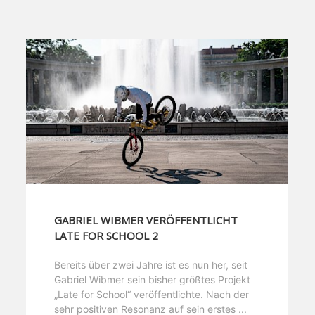
GABRIEL WIBMER VERÖFFENTLICHT
LATE FOR SCHOOL 2
Bereits über zwei Jahre ist es nun her, seit
Gabriel Wibmer sein bisher größtes Projekt
„Late for School“ veröffentlichte. Nach der
sehr positiven Resonanz auf sein erstes ...