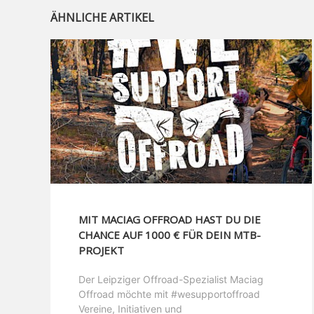
ÄHNLICHE ARTIKEL
MIT MACIAG OFFROAD HAST DU DIE
CHANCE AUF 1000 € FÜR DEIN MTB-
PROJEKT
Der Leipziger Offroad-Spezialist Maciag
Offroad möchte mit #wesupportoffroad
Vereine, Initiativen und