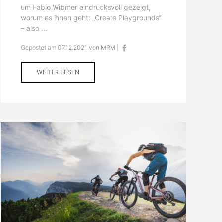
um Fabio Wibmer eindrucksvoll gezeigt,
worum es ihnen geht: „Create Playgrounds“
– also ...
Gepostet am 07.12.2021 von MRM |
WEITER LESEN