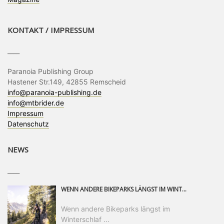
KONTAKT / IMPRESSUM
____
Paranoia Publishing Group
Hastener Str.149, 42855 Remscheid
info@paranoia-publishing.de
info@mtbrider.de
Impressum
Datenschutz
NEWS
____
WENN ANDERE BIKEPARKS LÄNGST IM WINTERSCHLAF SIND, IST MAN IN SAALFELDEN LEOGANG IMMER NOCH AM MOUNTAINBIKEN. IST DER HERBST DIE SCHÖNSTE ZEIT DES JAHRES? AUF DEN TRAILS RUND UM SAALFELDEN LEOGANG UND IM EPIC BIKEPARK LEOGANG IST ER DAS AUF JEDEN FALL – UND DIE GEFÜHLT DIE LÄNGSTE NOCH DAZU. NOCH BIS MINDESTENS 8. NOVEMBER STEHT DAS PINZGAUER MOUNTAINBIKE-PARADIES ALLEN RIDERN OFFEN, DIE EINFACH NICHT GENUG KRIEGEN KÖNNEN. DABEI HÄLT DIE GOLDENE JAHRESZEIT IN SAALFELDEN LEOGANG WEIT MEHR ALS LINES, TRAILS UND HERBSTPANORAMEN BEREIT: MIT DEM BIKE FESTIVAL, VERSCHIEDENEN LADIES SHRED EVENTS UND EINEM DIE GESAMTE SAISON ANDAUERNDEN PHOTO CONTEST ZUM 25-JÄHRIGEN BIKEPARK-JUBILÄUM GIBT ES RUND UM ÖSTERREICHS ÄLTESTEN BIKEPARK EINIGES ZU ERLEBEN.
Wenn andere Bikeparks längst im
Winterschlaf ...