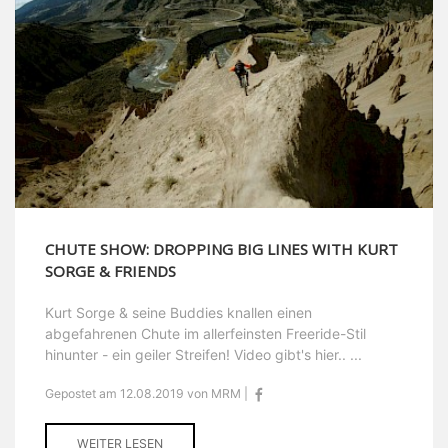
CHUTE SHOW: DROPPING BIG LINES WITH KURT
SORGE & FRIENDS
Kurt Sorge & seine Buddies knallen einen
abgefahrenen Chute im allerfeinsten Freeride-Stil
hinunter - ein geiler Streifen! Video gibt's hier.. ...
Gepostet am 12.08.2019 von MRM |
WEITER LESEN