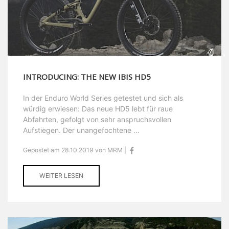
INTRODUCING: THE NEW IBIS HD5
In der Enduro World Series getestet und sich als
würdig erwiesen: Das neue HD5 lebt für raue
Abfahrten, gefolgt von sehr anspruchsvollen
Aufstiegen. Der unangefochtene ...
Gepostet am 28.10.2019 von MRM |
WEITER LESEN