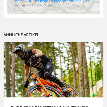
Deemax Pro Schuh Vielleicht fragt ihr euch, was ein Schuh mit Deemax zu tun hat? Nun, hier spielt vor allem der Einsatzzweck eine Rolle: Deemax steht für Gravity pur und dafür ist auch der neue Schuh gedacht, der vor allem den Ideen von Downhill Legende Fabien Barel entspricht. Der Schuh soll ganz der Deemax Philosophie entsprechen: kompromisslose Funktion, effizient und hoher Komfort standen auf der Wunschliste von Fabien. Und das kam dabei heraus: - die neue „Energy Grip AM“ Sohle bietet maximale Stabilität und optimalen Grip auf dem Pedal. - die „Ergo Fit“ Innensohle soll super hohen Komfort bieten und optimal sitzen und zwar den ganzen Tag lang. - eine 3D-Mesch-Konstruktion soll den Fuß belüften und sowohl bei Sonne also auch unter kühlen Bedingungen für optimales Fußklima sorgen - die Assymetrische Konstruktion mit höherem Seitenteil innen soll den Knöchel optimal schützen - extra Schutz für die Zehen und die Fersen
Mehr Info im Product Guide ...
ÄHNLICHE ARTIKEL