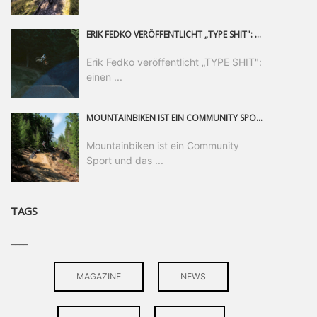
ERIK FEDKO VERÖFFENTLICHT „TYPE SHIT": EINEN 23-MINÜTIGEN MOUNTAINBIKE-FILM, ÜBER DREI JAHRE RUND UM DIE WELT GEDREHT. ZEITGLEICH LAUNCHT ER DIE GLEICHNAMIGE KOLLEKTION SEINER BRAND TYPE. EIN SEGMENT DES FILMS ERSCHEINT SEPARAT AUF RED BULL BIKE.
Erik Fedko veröffentlicht „TYPE SHIT":
einen ...
MOUNTAINBIKEN IST EIN COMMUNITY SPORT UND DAS BEWEIST SICH IN DER BIKE REPUBLIC SÖLDEN GERADE EINDRUCKSVOLL AUF ALLEN LEVELN. FREERIDE PROFI, SHAPERIN UND FRISCH GEWÄHLTE SWATCH NINES MVP VERO SANDLER IST BEGEISTERT VON DER VIELFALT DER BIKE DESTINATION, DER NEUEN JUMPLINE UND PLÄDIERT FÜR MUT BEI (FRAUEN) COMMUNITIES. VERO UND IHR VERLOBTER SAM HODGES VERBRINGEN MEHRERE MONATE IN DER BIKE REPUBLIC UND LASSEN UNS DARAN TEILHABEN. UM COMMUNITY GEHT ES AUCH BEI DER PARTNERSCHAFT ZWISCHEN SÖLDEN UND DEM NEUEN RIDERS PARK DONOVALY IN DER SLOWAKEI: DER DORTIGE TOURISMUSDIREKTOR JIRI PEC IST ÜBERZEUGT: VON MEHR BIKEPARKS PROFITIERT DIE GANZE MTB-SZENE – UND MIT DOMINIK LINSER, GESCHÄFTSFÜHRER DER BRS, HAT ER DAMIT DEN PERFEKTEN PARTNER GEFUNDEN.
Mountainbiken ist ein Community
Sport und das ...
TAGS
____
MAGAZINE
NEWS