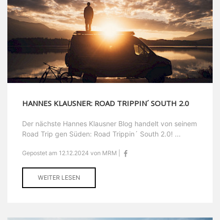
HANNES KLAUSNER: ROAD TRIPPIN´ SOUTH 2.0
Der nächste Hannes Klausner Blog handelt von seinem
Road Trip gen Süden: Road Trippin´ South 2.0! ...
Gepostet am 12.12.2024 von MRM |
WEITER LESEN