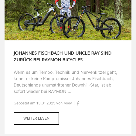
JOHANNES FISCHBACH UND UNCLE RAY SIND
ZURÜCK BEI RAYMON BICYCLES
Wenn es um Tempo, Technik und Nervenkitzel geht,
kennt er keine Kompromisse: Johannes Fischbach,
Deutschlands unumstrittener Downhill-Star, ist ab
sofort wieder bei RAYMON ...
Gepostet am 13.01.2025 von MRM |
WEITER LESEN