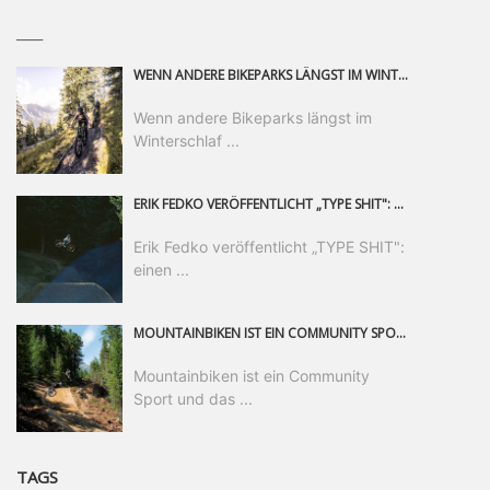
____
WENN ANDERE BIKEPARKS LÄNGST IM WINTERSCHLAF SIND, IST MAN IN SAALFELDEN LEOGANG IMMER NOCH AM MOUNTAINBIKEN. IST DER HERBST DIE SCHÖNSTE ZEIT DES JAHRES? AUF DEN TRAILS RUND UM SAALFELDEN LEOGANG UND IM EPIC BIKEPARK LEOGANG IST ER DAS AUF JEDEN FALL – UND DIE GEFÜHLT DIE LÄNGSTE NOCH DAZU. NOCH BIS MINDESTENS 8. NOVEMBER STEHT DAS PINZGAUER MOUNTAINBIKE-PARADIES ALLEN RIDERN OFFEN, DIE EINFACH NICHT GENUG KRIEGEN KÖNNEN. DABEI HÄLT DIE GOLDENE JAHRESZEIT IN SAALFELDEN LEOGANG WEIT MEHR ALS LINES, TRAILS UND HERBSTPANORAMEN BEREIT: MIT DEM BIKE FESTIVAL, VERSCHIEDENEN LADIES SHRED EVENTS UND EINEM DIE GESAMTE SAISON ANDAUERNDEN PHOTO CONTEST ZUM 25-JÄHRIGEN BIKEPARK-JUBILÄUM GIBT ES RUND UM ÖSTERREICHS ÄLTESTEN BIKEPARK EINIGES ZU ERLEBEN.
Wenn andere Bikeparks längst im
Winterschlaf ...
ERIK FEDKO VERÖFFENTLICHT „TYPE SHIT": EINEN 23-MINÜTIGEN MOUNTAINBIKE-FILM, ÜBER DREI JAHRE RUND UM DIE WELT GEDREHT. ZEITGLEICH LAUNCHT ER DIE GLEICHNAMIGE KOLLEKTION SEINER BRAND TYPE. EIN SEGMENT DES FILMS ERSCHEINT SEPARAT AUF RED BULL BIKE.
Erik Fedko veröffentlicht „TYPE SHIT":
einen ...
MOUNTAINBIKEN IST EIN COMMUNITY SPORT UND DAS BEWEIST SICH IN DER BIKE REPUBLIC SÖLDEN GERADE EINDRUCKSVOLL AUF ALLEN LEVELN. FREERIDE PROFI, SHAPERIN UND FRISCH GEWÄHLTE SWATCH NINES MVP VERO SANDLER IST BEGEISTERT VON DER VIELFALT DER BIKE DESTINATION, DER NEUEN JUMPLINE UND PLÄDIERT FÜR MUT BEI (FRAUEN) COMMUNITIES. VERO UND IHR VERLOBTER SAM HODGES VERBRINGEN MEHRERE MONATE IN DER BIKE REPUBLIC UND LASSEN UNS DARAN TEILHABEN. UM COMMUNITY GEHT ES AUCH BEI DER PARTNERSCHAFT ZWISCHEN SÖLDEN UND DEM NEUEN RIDERS PARK DONOVALY IN DER SLOWAKEI: DER DORTIGE TOURISMUSDIREKTOR JIRI PEC IST ÜBERZEUGT: VON MEHR BIKEPARKS PROFITIERT DIE GANZE MTB-SZENE – UND MIT DOMINIK LINSER, GESCHÄFTSFÜHRER DER BRS, HAT ER DAMIT DEN PERFEKTEN PARTNER GEFUNDEN.
Mountainbiken ist ein Community
Sport und das ...
TAGS