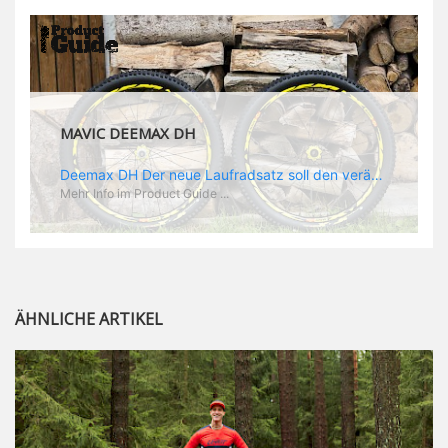
MAVIC DEEMAX PRO
Deemax Pro Schuh Vielleicht fragt ihr euch, was ein Schuh mit Deemax zu tun hat? Nun, hier spielt vor allem der Einsatzzweck eine Rolle: Deemax steht für Gravity pur und dafür ist auch der neue Schuh gedacht, der vor allem den Ideen von Downhill Legende Fabien Barel entspricht. Der Schuh soll ganz der Deemax Philosophie entsprechen: kompromisslose Funktion, effizient und hoher Komfort standen auf der Wunschliste von Fabien. Und das kam dabei heraus: - die neue „Energy Grip AM“ Sohle bietet maximale Stabilität und optimalen Grip auf dem Pedal. - die „Ergo Fit“ Innensohle soll super hohen Komfort bieten und optimal sitzen und zwar den ganzen Tag lang. - eine 3D-Mesch-Konstruktion soll den Fuß belüften und sowohl bei Sonne also auch unter kühlen Bedingungen für optimales Fußklima sorgen - die Assymetrische Konstruktion mit höherem Seitenteil innen soll den Knöchel optimal schützen - extra Schutz für die Zehen und die Fersen
Mehr Info im Product Guide ...
ÄHNLICHE ARTIKEL