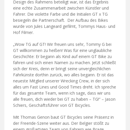
Design des Rahmens beteiligt war, ist das Ergebnis
eine echte Zusammenarbeit zwischen Künstler und
Fahrer. Die violette Farbe und die Initialen GT x TG
besiegeln die Partnerschaft. Der Aufbau des Bikes
wurde von Jules Langeard gefilmt, Tommys Haus- und
Hof Filmer.
„Wow TG auf GT! Wir freuen uns sehr, Tommy G bei
GT willkommen zu heißen! Was für eine unglaubliche
Geschichte: Er begann als Kind auf einem GT Bike zu
fahren und sich einen Namen zu machen. Jetzt schließt
sich der Kreis, denn er bringt seine unvergleichlichen
Fahrkünste dorthin zurück, wo alles begann. Er ist das
neueste Mitglied unserer Wrecking Crew, in der sich
alles um Fast Lines und Good Times dreht. Ich spreche
für das gesamte Team, wenn ich sage, dass wir uns
alle freuen, dich wieder bei GT zu haben – TG!“ – Jason
Schiers, Geschäftsführer von GT Bicycles.
Mit Thomas Genon baut GT Bicycles seine Präsenz in
der Freeride-Szene weiter aus. Der Belgier stößt zu
einem großartigen Team von Fahrern wie Brage