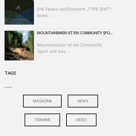
Erik Fedko veröffentlicht „TYPE SHIT":
einen ...
MOUNTAINBIKEN IST EIN COMMUNITY SPORT UND DAS BEWEIST SICH IN DER BIKE REPUBLIC SÖLDEN GERADE EINDRUCKSVOLL AUF ALLEN LEVELN. FREERIDE PROFI, SHAPERIN UND FRISCH GEWÄHLTE SWATCH NINES MVP VERO SANDLER IST BEGEISTERT VON DER VIELFALT DER BIKE DESTINATION, DER NEUEN JUMPLINE UND PLÄDIERT FÜR MUT BEI (FRAUEN) COMMUNITIES. VERO UND IHR VERLOBTER SAM HODGES VERBRINGEN MEHRERE MONATE IN DER BIKE REPUBLIC UND LASSEN UNS DARAN TEILHABEN. UM COMMUNITY GEHT ES AUCH BEI DER PARTNERSCHAFT ZWISCHEN SÖLDEN UND DEM NEUEN RIDERS PARK DONOVALY IN DER SLOWAKEI: DER DORTIGE TOURISMUSDIREKTOR JIRI PEC IST ÜBERZEUGT: VON MEHR BIKEPARKS PROFITIERT DIE GANZE MTB-SZENE – UND MIT DOMINIK LINSER, GESCHÄFTSFÜHRER DER BRS, HAT ER DAMIT DEN PERFEKTEN PARTNER GEFUNDEN.
Mountainbiken ist ein Community
Sport und das ...
TAGS
____
MAGAZINE
NEWS
TERMINE
VIDEO