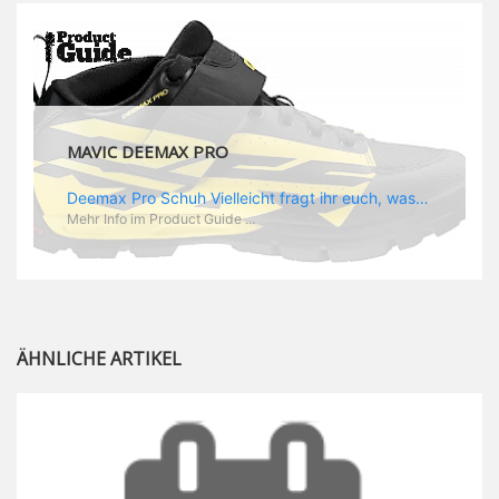
MAVIC DEEMAX PRO
Deemax Pro Schuh Vielleicht fragt ihr euch, was ein Schuh mit Deemax zu tun hat? Nun, hier spielt vor allem der Einsatzzweck eine Rolle: Deemax steht für Gravity pur und dafür ist auch der neue Schuh gedacht, der vor allem den Ideen von Downhill Legende Fabien Barel entspricht. Der Schuh soll ganz der Deemax Philosophie entsprechen: kompromisslose Funktion, effizient und hoher Komfort standen auf der Wunschliste von Fabien. Und das kam dabei heraus: - die neue „Energy Grip AM“ Sohle bietet maximale Stabilität und optimalen Grip auf dem Pedal. - die „Ergo Fit“ Innensohle soll super hohen Komfort bieten und optimal sitzen und zwar den ganzen Tag lang. - eine 3D-Mesch-Konstruktion soll den Fuß belüften und sowohl bei Sonne also auch unter kühlen Bedingungen für optimales Fußklima sorgen - die Assymetrische Konstruktion mit höherem Seitenteil innen soll den Knöchel optimal schützen - extra Schutz für die Zehen und die Fersen
Mehr Info im Product Guide ...
ÄHNLICHE ARTIKEL