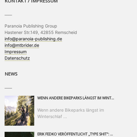
KONTAKT / IMPRESSUM
____
Paranoia Publishing Group
Hastener Str.149, 42855 Remscheid
info@paranoia-publishing.de
info@mtbrider.de
Impressum
Datenschutz
NEWS
____
WENN ANDERE BIKEPARKS LÄNGST IM WINTERSCHLAF SIND, IST MAN IN SAALFELDEN LEOGANG IMMER NOCH AM MOUNTAINBIKEN. IST DER HERBST DIE SCHÖNSTE ZEIT DES JAHRES? AUF DEN TRAILS RUND UM SAALFELDEN LEOGANG UND IM EPIC BIKEPARK LEOGANG IST ER DAS AUF JEDEN FALL – UND DIE GEFÜHLT DIE LÄNGSTE NOCH DAZU. NOCH BIS MINDESTENS 8. NOVEMBER STEHT DAS PINZGAUER MOUNTAINBIKE-PARADIES ALLEN RIDERN OFFEN, DIE EINFACH NICHT GENUG KRIEGEN KÖNNEN. DABEI HÄLT DIE GOLDENE JAHRESZEIT IN SAALFELDEN LEOGANG WEIT MEHR ALS LINES, TRAILS UND HERBSTPANORAMEN BEREIT: MIT DEM BIKE FESTIVAL, VERSCHIEDENEN LADIES SHRED EVENTS UND EINEM DIE GESAMTE SAISON ANDAUERNDEN PHOTO CONTEST ZUM 25-JÄHRIGEN BIKEPARK-JUBILÄUM GIBT ES RUND UM ÖSTERREICHS ÄLTESTEN BIKEPARK EINIGES ZU ERLEBEN.
Wenn andere Bikeparks längst im
Winterschlaf ...
ERIK FEDKO VERÖFFENTLICHT „TYPE SHIT": EINEN 23-MINÜTIGEN MOUNTAINBIKE-FILM, ÜBER DREI JAHRE RUND UM DIE WELT GEDREHT. ZEITGLEICH LAUNCHT ER DIE GLEICHNAMIGE KOLLEKTION SEINER BRAND TYPE. EIN SEGMENT DES FILMS ERSCHEINT SEPARAT AUF RED BULL BIKE.