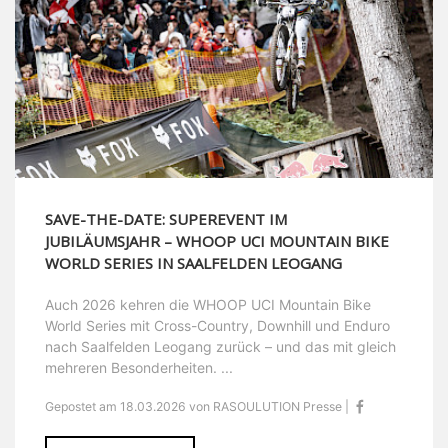
SAVE-THE-DATE: SUPEREVENT IM
JUBILÄUMSJAHR – WHOOP UCI MOUNTAIN BIKE
WORLD SERIES IN SAALFELDEN LEOGANG
Auch 2026 kehren die WHOOP UCI Mountain Bike
World Series mit Cross-Country, Downhill und Enduro
nach Saalfelden Leogang zurück – und das mit gleich
mehreren Besonderheiten. ...
Gepostet am 18.03.2026 von RASOULUTION Presse |