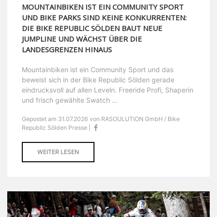
MOUNTAINBIKEN IST EIN COMMUNITY SPORT
UND BIKE PARKS SIND KEINE KONKURRENTEN:
DIE BIKE REPUBLIC SÖLDEN BAUT NEUE
JUMPLINE UND WÄCHST ÜBER DIE
LANDESGRENZEN HINAUS
Mountainbiken ist ein Community Sport und das
beweist sich in der Bike Republic Sölden gerade
eindrucksvoll auf allen Leveln. Freeride Profi, Shaperin
und frisch gewählte Swatch ...
Gepostet am 31.07.2026 von RASOULUTION GmbH / Bike
Republic Sölden Presse |
WEITER LESEN