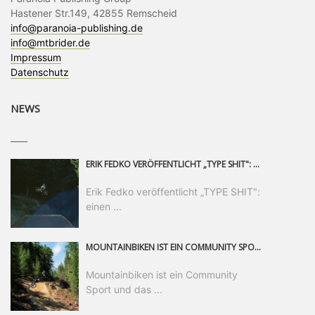
Hastener Str.149, 42855 Remscheid
info@paranoia-publishing.de
info@mtbrider.de
Impressum
Datenschutz
NEWS
____
ERIK FEDKO VERÖFFENTLICHT „TYPE SHIT": EINEN 23-MINÜTIGEN MOUNTAINBIKE-FILM, ÜBER DREI JAHRE RUND UM DIE WELT GEDREHT. ZEITGLEICH LAUNCHT ER DIE GLEICHNAMIGE KOLLEKTION SEINER BRAND TYPE. EIN SEGMENT DES FILMS ERSCHEINT SEPARAT AUF RED BULL BIKE.
Erik Fedko veröffentlicht „TYPE SHIT":
einen ...
MOUNTAINBIKEN IST EIN COMMUNITY SPORT UND DAS BEWEIST SICH IN DER BIKE REPUBLIC SÖLDEN GERADE EINDRUCKSVOLL AUF ALLEN LEVELN. FREERIDE PROFI, SHAPERIN UND FRISCH GEWÄHLTE SWATCH NINES MVP VERO SANDLER IST BEGEISTERT VON DER VIELFALT DER BIKE DESTINATION, DER NEUEN JUMPLINE UND PLÄDIERT FÜR MUT BEI (FRAUEN) COMMUNITIES. VERO UND IHR VERLOBTER SAM HODGES VERBRINGEN MEHRERE MONATE IN DER BIKE REPUBLIC UND LASSEN UNS DARAN TEILHABEN. UM COMMUNITY GEHT ES AUCH BEI DER PARTNERSCHAFT ZWISCHEN SÖLDEN UND DEM NEUEN RIDERS PARK DONOVALY IN DER SLOWAKEI: DER DORTIGE TOURISMUSDIREKTOR JIRI PEC IST ÜBERZEUGT: VON MEHR BIKEPARKS PROFITIERT DIE GANZE MTB-SZENE – UND MIT DOMINIK LINSER, GESCHÄFTSFÜHRER DER BRS, HAT ER DAMIT DEN PERFEKTEN PARTNER GEFUNDEN.
Mountainbiken ist ein Community
Sport und das ...