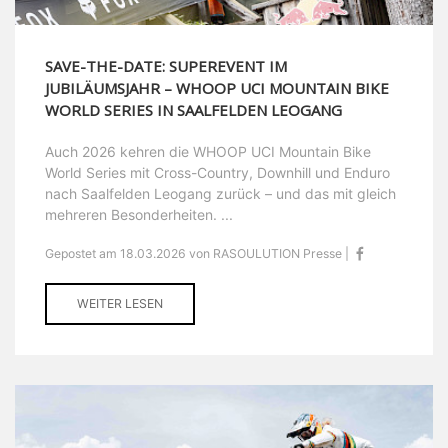
SAVE-THE-DATE: SUPEREVENT IM
JUBILÄUMSJAHR – WHOOP UCI MOUNTAIN BIKE
WORLD SERIES IN SAALFELDEN LEOGANG
Auch 2026 kehren die WHOOP UCI Mountain Bike
World Series mit Cross-Country, Downhill und Enduro
nach Saalfelden Leogang zurück – und das mit gleich
mehreren Besonderheiten. ...
Gepostet am 18.03.2026 von RASOULUTION Presse |
WEITER LESEN