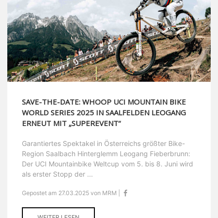
SAVE-THE-DATE: WHOOP UCI MOUNTAIN BIKE
WORLD SERIES 2025 IN SAALFELDEN LEOGANG
ERNEUT MIT „SUPEREVENT“
Garantiertes Spektakel in Österreichs größter Bike-
Region Saalbach Hinterglemm Leogang Fieberbrunn:
Der UCI Mountainbike Weltcup vom 5. bis 8. Juni wird
als erster Stopp der ...
Gepostet am 27.03.2025 von MRM |
WEITER LESEN