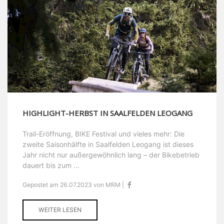
HIGHLIGHT-HERBST IN SAALFELDEN LEOGANG
Trail-Eröffnung, BIKE Festival und vieles mehr: Die
zweite Saisonhälfte in Saalfelden Leogang ist dieses
Jahr nicht nur außergewöhnlich lang – der Bikebetrieb
dauert bis zum ...
Gepostet am 26.07.2023 von MRM |
WEITER LESEN