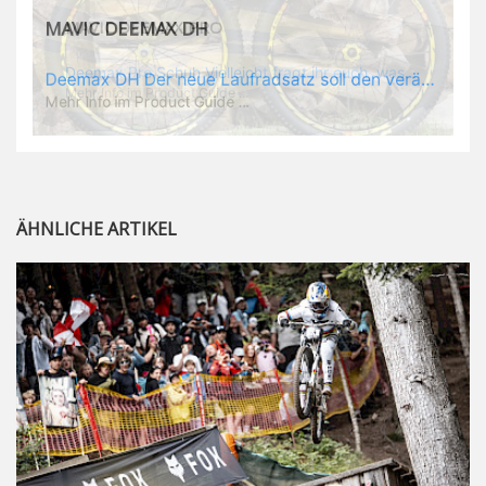
MAVIC DEEMAX PRO
Deemax Pro Schuh Vielleicht fragt ihr euch, was ein Schuh mit Deemax zu tun hat? Nun, hier spielt vor allem der Einsatzzweck eine Rolle: Deemax steht für Gravity pur und dafür ist auch der neue Schuh gedacht, der vor allem den Ideen von Downhill Legende Fabien Barel entspricht. Der Schuh soll ganz der Deemax Philosophie entsprechen: kompromisslose Funktion, effizient und hoher Komfort standen auf der Wunschliste von Fabien. Und das kam dabei heraus: - die neue „Energy Grip AM“ Sohle bietet maximale Stabilität und optimalen Grip auf dem Pedal. - die „Ergo Fit“ Innensohle soll super hohen Komfort bieten und optimal sitzen und zwar den ganzen Tag lang. - eine 3D-Mesch-Konstruktion soll den Fuß belüften und sowohl bei Sonne also auch unter kühlen Bedingungen für optimales Fußklima sorgen - die Assymetrische Konstruktion mit höherem Seitenteil innen soll den Knöchel optimal schützen - extra Schutz für die Zehen und die Fersen
Mehr Info im Product Guide ...
ÄHNLICHE ARTIKEL