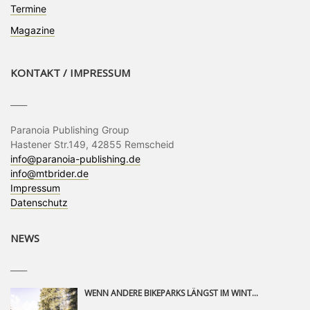
Termine
Magazine
KONTAKT / IMPRESSUM
____
Paranoia Publishing Group
Hastener Str.149, 42855 Remscheid
info@paranoia-publishing.de
info@mtbrider.de
Impressum
Datenschutz
NEWS
____
WENN ANDERE BIKEPARKS LÄNGST IM WINTERSCHLAF SIND, IST MAN IN SAALFELDEN LEOGANG IMMER NOCH AM MOUNTAINBIKEN. IST DER HERBST DIE SCHÖNSTE ZEIT DES JAHRES? AUF DEN TRAILS RUND UM SAALFELDEN LEOGANG UND IM EPIC BIKEPARK LEOGANG IST ER DAS AUF JEDEN FALL – UND DIE GEFÜHLT DIE LÄNGSTE NOCH DAZU. NOCH BIS MINDESTENS 8. NOVEMBER STEHT DAS PINZGAUER MOUNTAINBIKE-PARADIES ALLEN RIDERN OFFEN, DIE EINFACH NICHT GENUG KRIEGEN KÖNNEN. DABEI HÄLT DIE GOLDENE JAHRESZEIT IN SAALFELDEN LEOGANG WEIT MEHR ALS LINES, TRAILS UND HERBSTPANORAMEN BEREIT: MIT DEM BIKE FESTIVAL, VERSCHIEDENEN LADIES SHRED EVENTS UND EINEM DIE GESAMTE SAISON ANDAUERNDEN PHOTO CONTEST ZUM 25-JÄHRIGEN BIKEPARK-JUBILÄUM GIBT ES RUND UM ÖSTERREICHS ÄLTESTEN BIKEPARK EINIGES ZU ERLEBEN.