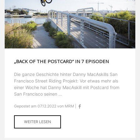
„BACK OF THE POSTCARD“ IN 7 EPISODEN
Die ganze Geschichte hinter Danny MacAskills San
Francisco Street Riding Projekt: Vor etwas mehr als
einer Woche hat Danny MacAskill mit Postcard from
San Francisco seinen ...
Gepostet am 07.12.2022 von MRM |
WEITER LESEN