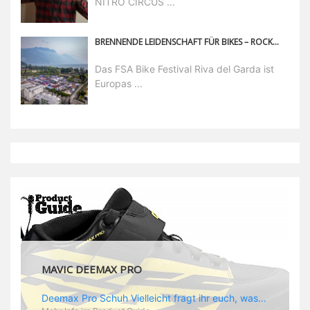
NITRO CIRCUS ...
BRENNENDE LEIDENSCHAFT FÜR BIKES – ROCKS ON FIRE BEIM FSA BIKE FESTIVAL RIVA DEL GARDA
Das FSA Bike Festival Riva del Garda ist
Europas ...
MAVIC DEEMAX PRO
Deemax Pro Schuh Vielleicht fragt ihr euch, was ein Schuh mit Deemax zu tun hat? Nun, hier spielt vor allem der Einsatzzweck eine Rolle: Deemax steht für Gravity pur und dafür ist auch der neue Schuh gedacht, der vor allem den Ideen von Downhill Legende Fabien Barel entspricht. Der Schuh soll ganz der Deemax Philosophie entsprechen: kompromisslose Funktion, effizient und hoher Komfort standen auf der Wunschliste von Fabien. Und das kam dabei heraus: - die neue „Energy Grip AM“ Sohle bietet maximale Stabilität und optimalen Grip auf dem Pedal. - die „Ergo Fit“ Innensohle soll super hohen Komfort bieten und optimal sitzen und zwar den ganzen Tag lang. - eine 3D-Mesch-Konstruktion soll den Fuß belüften und sowohl bei Sonne also auch unter kühlen Bedingungen für optimales Fußklima sorgen - die Assymetrische Konstruktion mit höherem Seitenteil innen soll den Knöchel optimal schützen - extra Schutz für die Zehen und die Fersen