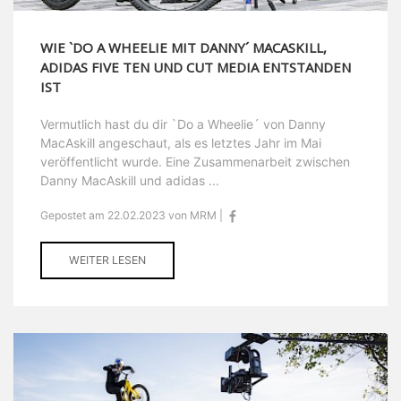
WIE `DO A WHEELIE MIT DANNY´ MACASKILL,
ADIDAS FIVE TEN UND CUT MEDIA ENTSTANDEN
IST
Vermutlich hast du dir `Do a Wheelie´ von Danny
MacAskill angeschaut, als es letztes Jahr im Mai
veröffentlicht wurde. Eine Zusammenarbeit zwischen
Danny MacAskill und adidas ...
Gepostet am 22.02.2023 von MRM |
WEITER LESEN