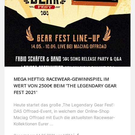
MEGA HEFTIG: RACEWEAR-GEWINNSPIEL IM
WERT VON 2500€ BEIM 'THE LEGENDARY GEAR
FEST 2021'
Heute startet das große ‚The Legendary Gear Fest‘:
DAS Offroad-Event, in welchem der Online-Shop
Maciag Offroad mit Euch die aktuellsten Racewear-
Kollektionen Eurer ...