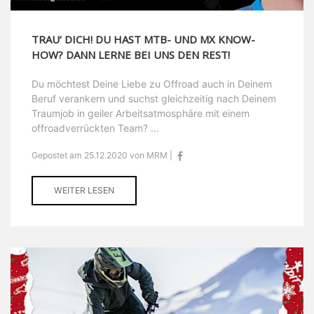
TRAU‘ DICH! DU HAST MTB- UND MX KNOW-
HOW? DANN LERNE BEI UNS DEN REST!
Du möchtest Deine Liebe zu Offroad auch in Deinem
Beruf verankern und suchst gleichzeitig nach Deinem
Traumjob in geiler Arbeitsatmosphäre mit einem
offroadverrückten Team? ...
Gepostet am 25.12.2020 von MRM |
WEITER LESEN