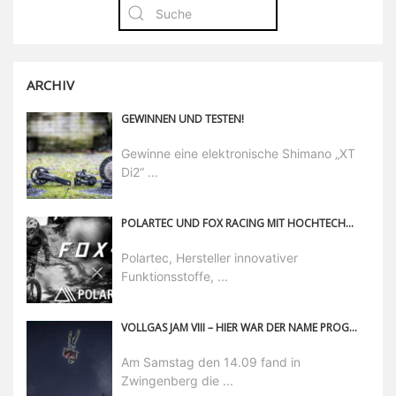
ARCHIV
GEWINNEN UND TESTEN!
Gewinne eine elektronische Shimano „XT
Di2“ ...
POLARTEC UND FOX RACING MIT HOCHTECHNISCHER MTB-KLEIDUNG FÜR ALLE BEDINGUNGEN
Polartec, Hersteller innovativer
Funktionsstoffe, ...
VOLLGAS JAM VIII – HIER WAR DER NAME PROGRAMM!
Am Samstag den 14.09 fand in
Zwingenberg die ...