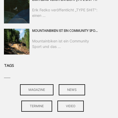
Erik Fedko veröffentlicht „TYPE SHIT":
einen ...
MOUNTAINBIKEN IST EIN COMMUNITY SPORT UND DAS BEWEIST SICH IN DER BIKE REPUBLIC SÖLDEN GERADE EINDRUCKSVOLL AUF ALLEN LEVELN. FREERIDE PROFI, SHAPERIN UND FRISCH GEWÄHLTE SWATCH NINES MVP VERO SANDLER IST BEGEISTERT VON DER VIELFALT DER BIKE DESTINATION, DER NEUEN JUMPLINE UND PLÄDIERT FÜR MUT BEI (FRAUEN) COMMUNITIES. VERO UND IHR VERLOBTER SAM HODGES VERBRINGEN MEHRERE MONATE IN DER BIKE REPUBLIC UND LASSEN UNS DARAN TEILHABEN. UM COMMUNITY GEHT ES AUCH BEI DER PARTNERSCHAFT ZWISCHEN SÖLDEN UND DEM NEUEN RIDERS PARK DONOVALY IN DER SLOWAKEI: DER DORTIGE TOURISMUSDIREKTOR JIRI PEC IST ÜBERZEUGT: VON MEHR BIKEPARKS PROFITIERT DIE GANZE MTB-SZENE – UND MIT DOMINIK LINSER, GESCHÄFTSFÜHRER DER BRS, HAT ER DAMIT DEN PERFEKTEN PARTNER GEFUNDEN.
Mountainbiken ist ein Community
Sport und das ...
TAGS
____
MAGAZINE
NEWS
TERMINE
VIDEO