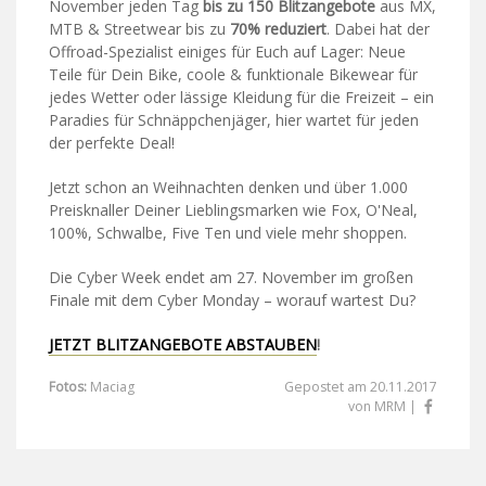
November jeden Tag
bis zu 150 Blitzangebote
aus MX,
MTB & Streetwear bis zu
70% reduziert
. Dabei hat der
Offroad-Spezialist einiges für Euch auf Lager: Neue
Teile für Dein Bike, coole & funktionale Bikewear für
jedes Wetter oder lässige Kleidung für die Freizeit – ein
Paradies für Schnäppchenjäger, hier wartet für jeden
der perfekte Deal!
Jetzt schon an Weihnachten denken und über 1.000
Preisknaller Deiner Lieblingsmarken wie Fox, O'Neal,
100%, Schwalbe, Five Ten und viele mehr shoppen.
Die Cyber Week endet am 27. November im großen
Finale mit dem Cyber Monday – worauf wartest Du?
JETZT BLITZANGEBOTE ABSTAUBEN
!
Fotos:
Maciag
Gepostet am 20.11.2017
von MRM |