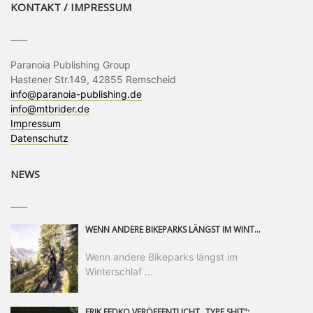
KONTAKT / IMPRESSUM
____
Paranoia Publishing Group
Hastener Str.149, 42855 Remscheid
info@paranoia-publishing.de
info@mtbrider.de
Impressum
Datenschutz
NEWS
____
WENN ANDERE BIKEPARKS LÄNGST IM WINTERSCHLAF SIND, IST MAN IN SAALFELDEN LEOGANG IMMER NOCH AM MOUNTAINBIKEN. IST DER HERBST DIE SCHÖNSTE ZEIT DES JAHRES? AUF DEN TRAILS RUND UM SAALFELDEN LEOGANG UND IM EPIC BIKEPARK LEOGANG IST ER DAS AUF JEDEN FALL – UND DIE GEFÜHLT DIE LÄNGSTE NOCH DAZU. NOCH BIS MINDESTENS 8. NOVEMBER STEHT DAS PINZGAUER MOUNTAINBIKE-PARADIES ALLEN RIDERN OFFEN, DIE EINFACH NICHT GENUG KRIEGEN KÖNNEN. DABEI HÄLT DIE GOLDENE JAHRESZEIT IN SAALFELDEN LEOGANG WEIT MEHR ALS LINES, TRAILS UND HERBSTPANORAMEN BEREIT: MIT DEM BIKE FESTIVAL, VERSCHIEDENEN LADIES SHRED EVENTS UND EINEM DIE GESAMTE SAISON ANDAUERNDEN PHOTO CONTEST ZUM 25-JÄHRIGEN BIKEPARK-JUBILÄUM GIBT ES RUND UM ÖSTERREICHS ÄLTESTEN BIKEPARK EINIGES ZU ERLEBEN.
Wenn andere Bikeparks längst im
Winterschlaf ...
ERIK FEDKO VERÖFFENTLICHT „TYPE SHIT": EINEN 23-MINÜTIGEN MOUNTAINBIKE-FILM, ÜBER DREI JAHRE RUND UM DIE WELT GEDREHT. ZEITGLEICH LAUNCHT ER DIE GLEICHNAMIGE KOLLEKTION SEINER BRAND TYPE. EIN SEGMENT DES FILMS ERSCHEINT SEPARAT AUF RED BULL BIKE.