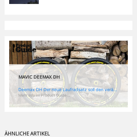
MAVIC DEEMAX DH
Deemax DH Der neue Laufradsatz soll den veränderten Ansprüchen im Downhill Einsatz gerecht werden: die Geschwindigkeiten werden immer höher, die Kräfte, die aufs Material wirken ebenfalls. Damit steigen natürlich auch die Ansprüche der Fahrer ans Material. Das einzige, was eventuell niedriger wird, ist der Reifendruck. Somit ergibt sich der Anforderungskatalog an das Deemax-Update. Hier ist das Ergebnis: - der Laufradsatz bekam eine neue Felge mit 28 mm Innenbreite. Laut Scott Sharples ist das der beste Kompromiss aus Stabilität, Gewicht und Steifigkeit, vor allem aber passt diese Breite am besten zu den Reifen, die aktuell auf dem Markt sind und im Renneinsatz gefahren werden. Es gehe auch breite und schmaler, 28 mm hätten sich aber im Test als Optimum herausgestellt. - mit einem 4D-Fertigungsprozess wurde die Materialverteilung optimiert: Stabilität dort, wo sie erforderlich ist, Gewichtsersparnis da, wo es Sinn macht. Somit gibt Mavic eine GGewichtsersparnis von 15 % an, ohne an Stabilität einzubüßen - neue, ultraleichte „double butted“ Speichen und ein super effizienter Freilauf - Mavics bewährtes UST System für perfekte Kompatibilität mit Tubeless Reifen - Gewicht (Laufradset): 1944 g)
Mehr Info im Product Guide ...
ÄHNLICHE ARTIKEL