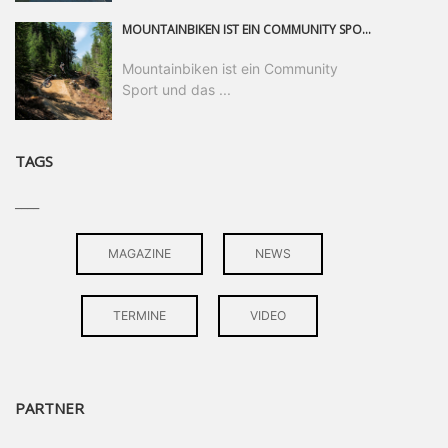
MOUNTAINBIKEN IST EIN COMMUNITY SPORT UND DAS BEWEIST SICH IN DER BIKE REPUBLIC SÖLDEN GERADE EINDRUCKSVOLL AUF ALLEN LEVELN. FREERIDE PROFI, SHAPERIN UND FRISCH GEWÄHLTE SWATCH NINES MVP VERO SANDLER IST BEGEISTERT VON DER VIELFALT DER BIKE DESTINATION, DER NEUEN JUMPLINE UND PLÄDIERT FÜR MUT BEI (FRAUEN) COMMUNITIES. VERO UND IHR VERLOBTER SAM HODGES VERBRINGEN MEHRERE MONATE IN DER BIKE REPUBLIC UND LASSEN UNS DARAN TEILHABEN. UM COMMUNITY GEHT ES AUCH BEI DER PARTNERSCHAFT ZWISCHEN SÖLDEN UND DEM NEUEN RIDERS PARK DONOVALY IN DER SLOWAKEI: DER DORTIGE TOURISMUSDIREKTOR JIRI PEC IST ÜBERZEUGT: VON MEHR BIKEPARKS PROFITIERT DIE GANZE MTB-SZENE – UND MIT DOMINIK LINSER, GESCHÄFTSFÜHRER DER BRS, HAT ER DAMIT DEN PERFEKTEN PARTNER GEFUNDEN.
Mountainbiken ist ein Community
Sport und das ...
TAGS
____
MAGAZINE
NEWS
TERMINE
VIDEO
PARTNER