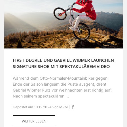
FIRST DEGREE UND GABRIEL WIBMER LAUNCHEN
SIGNATURE SHOE MIT SPEKTAKULÄREM VIDEO
Während dem Otto-Normaler-Mountainbiker gegen
Ende der Saison langsam die Puste ausgeht, dreht
Gabriel Wibmer kurz vor Weihnachten erst richtig auf:
Nach seinem spektakulären ...
Gepostet am 10.12.2024 von MRM |
WEITER LESEN