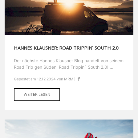
HANNES KLAUSNER: ROAD TRIPPIN´ SOUTH 2.0
Der nächste Hannes Klausner Blog handelt von seinem
Road Trip gen Süden: Road Trippin´ South 2.0! ...
Gepostet am 12.12.2024 von MRM |
WEITER LESEN