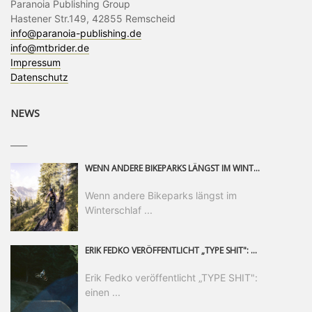
Paranoia Publishing Group
Hastener Str.149, 42855 Remscheid
info@paranoia-publishing.de
info@mtbrider.de
Impressum
Datenschutz
NEWS
____
WENN ANDERE BIKEPARKS LÄNGST IM WINTERSCHLAF SIND, IST MAN IN SAALFELDEN LEOGANG IMMER NOCH AM MOUNTAINBIKEN. IST DER HERBST DIE SCHÖNSTE ZEIT DES JAHRES? AUF DEN TRAILS RUND UM SAALFELDEN LEOGANG UND IM EPIC BIKEPARK LEOGANG IST ER DAS AUF JEDEN FALL – UND DIE GEFÜHLT DIE LÄNGSTE NOCH DAZU. NOCH BIS MINDESTENS 8. NOVEMBER STEHT DAS PINZGAUER MOUNTAINBIKE-PARADIES ALLEN RIDERN OFFEN, DIE EINFACH NICHT GENUG KRIEGEN KÖNNEN. DABEI HÄLT DIE GOLDENE JAHRESZEIT IN SAALFELDEN LEOGANG WEIT MEHR ALS LINES, TRAILS UND HERBSTPANORAMEN BEREIT: MIT DEM BIKE FESTIVAL, VERSCHIEDENEN LADIES SHRED EVENTS UND EINEM DIE GESAMTE SAISON ANDAUERNDEN PHOTO CONTEST ZUM 25-JÄHRIGEN BIKEPARK-JUBILÄUM GIBT ES RUND UM ÖSTERREICHS ÄLTESTEN BIKEPARK EINIGES ZU ERLEBEN.
Wenn andere Bikeparks längst im
Winterschlaf ...
ERIK FEDKO VERÖFFENTLICHT „TYPE SHIT": EINEN 23-MINÜTIGEN MOUNTAINBIKE-FILM, ÜBER DREI JAHRE RUND UM DIE WELT GEDREHT. ZEITGLEICH LAUNCHT ER DIE GLEICHNAMIGE KOLLEKTION SEINER BRAND TYPE. EIN SEGMENT DES FILMS ERSCHEINT SEPARAT AUF RED BULL BIKE.
Erik Fedko veröffentlicht „TYPE SHIT":
einen ...