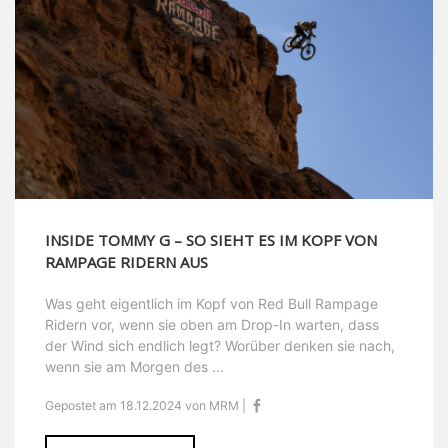
INSIDE TOMMY G – SO SIEHT ES IM KOPF VON
RAMPAGE RIDERN AUS
Was geht eigentlich im Kopf von Red Bull Rampage
Ridern vor, wenn sie oben am Drop-In warten, dass
der Wind sich endlich legt? Worüber denken sie nach,
wenn sie am Morgen des ...
Gepostet am 18.12.2024 von MRM |