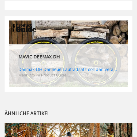
MAVIC DEEMAX DH
Deemax DH Der neue Laufradsatz soll den veränderten Ansprüchen im Downhill Einsatz gerecht werden: die Geschwindigkeiten werden immer höher, die Kräfte, die aufs Material wirken ebenfalls. Damit steigen natürlich auch die Ansprüche der Fahrer ans Material. Das einzige, was eventuell niedriger wird, ist der Reifendruck. Somit ergibt sich der Anforderungskatalog an das Deemax-Update. Hier ist das Ergebnis: - der Laufradsatz bekam eine neue Felge mit 28 mm Innenbreite. Laut Scott Sharples ist das der beste Kompromiss aus Stabilität, Gewicht und Steifigkeit, vor allem aber passt diese Breite am besten zu den Reifen, die aktuell auf dem Markt sind und im Renneinsatz gefahren werden. Es gehe auch breite und schmaler, 28 mm hätten sich aber im Test als Optimum herausgestellt. - mit einem 4D-Fertigungsprozess wurde die Materialverteilung optimiert: Stabilität dort, wo sie erforderlich ist, Gewichtsersparnis da, wo es Sinn macht. Somit gibt Mavic eine GGewichtsersparnis von 15 % an, ohne an Stabilität einzubüßen - neue, ultraleichte „double butted“ Speichen und ein super effizienter Freilauf - Mavics bewährtes UST System für perfekte Kompatibilität mit Tubeless Reifen - Gewicht (Laufradset): 1944 g)
Mehr Info im Product Guide ...
ÄHNLICHE ARTIKEL