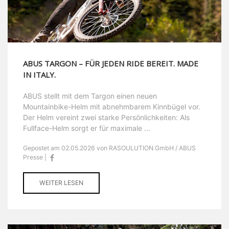
ABUS TARGON – FÜR JEDEN RIDE BEREIT. MADE
IN ITALY.
ABUS stellt mit dem Targon einen neuen
Mountainbike-Helm mit abnehmbarem Kinnbügel vor.
Der Helm vereint zwei starke Persönlichkeiten: Als
Fullface-Helm sorgt er für maximale ...
Gepostet am 02.05.2026 von RASOULUTION GmbH / ABUS
Presse |
WEITER LESEN