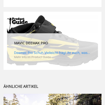
MAVIC DEEMAX PRO
Deemax Pro Schuh Vielleicht fragt ihr euch, was ein Schuh mit Deemax zu tun hat? Nun, hier spielt vor allem der Einsatzzweck eine Rolle: Deemax steht für Gravity pur und dafür ist auch der neue Schuh gedacht, der vor allem den Ideen von Downhill Legende Fabien Barel entspricht. Der Schuh soll ganz der Deemax Philosophie entsprechen: kompromisslose Funktion, effizient und hoher Komfort standen auf der Wunschliste von Fabien. Und das kam dabei heraus: - die neue „Energy Grip AM“ Sohle bietet maximale Stabilität und optimalen Grip auf dem Pedal. - die „Ergo Fit“ Innensohle soll super hohen Komfort bieten und optimal sitzen und zwar den ganzen Tag lang. - eine 3D-Mesch-Konstruktion soll den Fuß belüften und sowohl bei Sonne also auch unter kühlen Bedingungen für optimales Fußklima sorgen - die Assymetrische Konstruktion mit höherem Seitenteil innen soll den Knöchel optimal schützen - extra Schutz für die Zehen und die Fersen
Mehr Info im Product Guide ...
ÄHNLICHE ARTIKEL