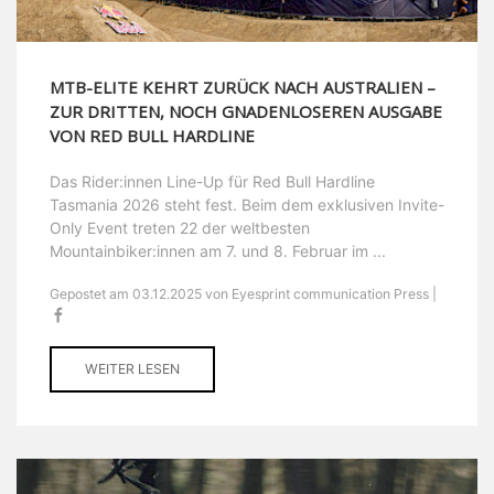
MTB-ELITE KEHRT ZURÜCK NACH AUSTRALIEN –
ZUR DRITTEN, NOCH GNADENLOSEREN AUSGABE
VON RED BULL HARDLINE
Das Rider:innen Line-Up für Red Bull Hardline
Tasmania 2026 steht fest. Beim dem exklusiven Invite-
Only Event treten 22 der weltbesten
Mountainbiker:innen am 7. und 8. Februar im ...
Gepostet am 03.12.2025 von Eyesprint communication Press |
WEITER LESEN