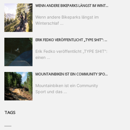
WENN ANDERE BIKEPARKS LÄNGST IM WINTERSCHLAF SIND, IST MAN IN SAALFELDEN LEOGANG IMMER NOCH AM MOUNTAINBIKEN. IST DER HERBST DIE SCHÖNSTE ZEIT DES JAHRES? AUF DEN TRAILS RUND UM SAALFELDEN LEOGANG UND IM EPIC BIKEPARK LEOGANG IST ER DAS AUF JEDEN FALL – UND DIE GEFÜHLT DIE LÄNGSTE NOCH DAZU. NOCH BIS MINDESTENS 8. NOVEMBER STEHT DAS PINZGAUER MOUNTAINBIKE-PARADIES ALLEN RIDERN OFFEN, DIE EINFACH NICHT GENUG KRIEGEN KÖNNEN. DABEI HÄLT DIE GOLDENE JAHRESZEIT IN SAALFELDEN LEOGANG WEIT MEHR ALS LINES, TRAILS UND HERBSTPANORAMEN BEREIT: MIT DEM BIKE FESTIVAL, VERSCHIEDENEN LADIES SHRED EVENTS UND EINEM DIE GESAMTE SAISON ANDAUERNDEN PHOTO CONTEST ZUM 25-JÄHRIGEN BIKEPARK-JUBILÄUM GIBT ES RUND UM ÖSTERREICHS ÄLTESTEN BIKEPARK EINIGES ZU ERLEBEN.
Wenn andere Bikeparks längst im
Winterschlaf ...
ERIK FEDKO VERÖFFENTLICHT „TYPE SHIT": EINEN 23-MINÜTIGEN MOUNTAINBIKE-FILM, ÜBER DREI JAHRE RUND UM DIE WELT GEDREHT. ZEITGLEICH LAUNCHT ER DIE GLEICHNAMIGE KOLLEKTION SEINER BRAND TYPE. EIN SEGMENT DES FILMS ERSCHEINT SEPARAT AUF RED BULL BIKE.
Erik Fedko veröffentlicht „TYPE SHIT":
einen ...
MOUNTAINBIKEN IST EIN COMMUNITY SPORT UND DAS BEWEIST SICH IN DER BIKE REPUBLIC SÖLDEN GERADE EINDRUCKSVOLL AUF ALLEN LEVELN. FREERIDE PROFI, SHAPERIN UND FRISCH GEWÄHLTE SWATCH NINES MVP VERO SANDLER IST BEGEISTERT VON DER VIELFALT DER BIKE DESTINATION, DER NEUEN JUMPLINE UND PLÄDIERT FÜR MUT BEI (FRAUEN) COMMUNITIES. VERO UND IHR VERLOBTER SAM HODGES VERBRINGEN MEHRERE MONATE IN DER BIKE REPUBLIC UND LASSEN UNS DARAN TEILHABEN. UM COMMUNITY GEHT ES AUCH BEI DER PARTNERSCHAFT ZWISCHEN SÖLDEN UND DEM NEUEN RIDERS PARK DONOVALY IN DER SLOWAKEI: DER DORTIGE TOURISMUSDIREKTOR JIRI PEC IST ÜBERZEUGT: VON MEHR BIKEPARKS PROFITIERT DIE GANZE MTB-SZENE – UND MIT DOMINIK LINSER, GESCHÄFTSFÜHRER DER BRS, HAT ER DAMIT DEN PERFEKTEN PARTNER GEFUNDEN.
Mountainbiken ist ein Community
Sport und das ...
TAGS
____