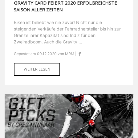
GRAVITY CARD FEIERT 2020 ERFOLGREICHSTE
SAISON ALLER ZEITEN
Biken ist beliebt wie nie zuvor! Nicht nur die
steigenden Verkäufe der Fahrradhersteller bis hin zur
Grenze ihrer Kapazität sind Indiz für den
Zweiradboom. Auch die Gravity ...
Gepostet am 09.12.2020 von MRM |
WEITER LESEN