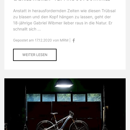
Anstatt in herausfordernden Zeiten wie diesen Trübsal
zu blasen und den Kopf hängen zu lassen, geht der
18-jährige Gabriel Wibmer lieber raus in die Natur. Er
schnallt sich ...
Gepostet am 17.12.2020 von MRM |
WEITER LESEN