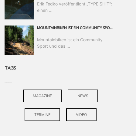
Erik Fedko veröffentlicht „TYPE SHIT":
einen ...
MOUNTAINBIKEN IST EIN COMMUNITY SPORT UND DAS BEWEIST SICH IN DER BIKE REPUBLIC SÖLDEN GERADE EINDRUCKSVOLL AUF ALLEN LEVELN. FREERIDE PROFI, SHAPERIN UND FRISCH GEWÄHLTE SWATCH NINES MVP VERO SANDLER IST BEGEISTERT VON DER VIELFALT DER BIKE DESTINATION, DER NEUEN JUMPLINE UND PLÄDIERT FÜR MUT BEI (FRAUEN) COMMUNITIES. VERO UND IHR VERLOBTER SAM HODGES VERBRINGEN MEHRERE MONATE IN DER BIKE REPUBLIC UND LASSEN UNS DARAN TEILHABEN. UM COMMUNITY GEHT ES AUCH BEI DER PARTNERSCHAFT ZWISCHEN SÖLDEN UND DEM NEUEN RIDERS PARK DONOVALY IN DER SLOWAKEI: DER DORTIGE TOURISMUSDIREKTOR JIRI PEC IST ÜBERZEUGT: VON MEHR BIKEPARKS PROFITIERT DIE GANZE MTB-SZENE – UND MIT DOMINIK LINSER, GESCHÄFTSFÜHRER DER BRS, HAT ER DAMIT DEN PERFEKTEN PARTNER GEFUNDEN.
Mountainbiken ist ein Community
Sport und das ...
TAGS
____
MAGAZINE
NEWS
TERMINE
VIDEO