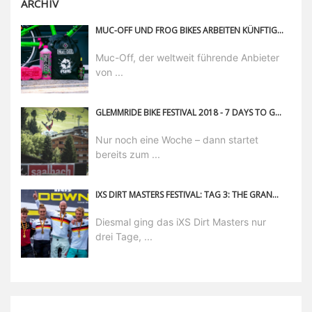
ARCHIV
MUC-OFF UND FROG BIKES ARBEITEN KÜNFTIG ZUSAMMEN
Muc-Off, der weltweit führende Anbieter
von ...
GLEMMRIDE BIKE FESTIVAL 2018 - 7 DAYS TO GO GOLD
Nur noch eine Woche – dann startet
bereits zum ...
IXS DIRT MASTERS FESTIVAL: TAG 3: THE GRAND FINALE
Diesmal ging das iXS Dirt Masters nur
drei Tage, ...