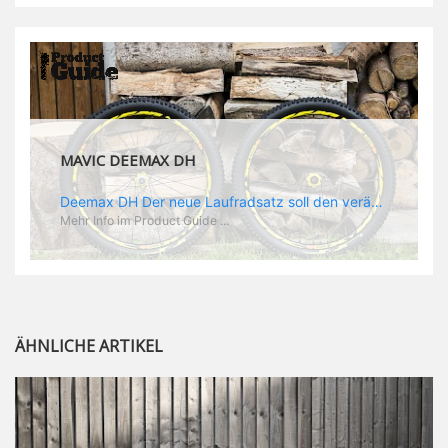
MAVIC DEEMAX DH
Deemax DH Der neue Laufradsatz soll den veränderten Ansprüchen im Downhill Einsatz gerecht werden: die Geschwindigkeiten werden immer höher, die Kräfte, die aufs Material wirken ebenfalls. Damit steigen natürlich auch die Ansprüche der Fahrer ans Material. Das einzige, was eventuell niedriger wird, ist der Reifendruck. Somit ergibt sich der Anforderungskatalog an das Deemax-Update. Hier ist das Ergebnis: - der Laufradsatz bekam eine neue Felge mit 28 mm Innenbreite. Laut Scott Sharples ist das der beste Kompromiss aus Stabilität, Gewicht und Steifigkeit, vor allem aber passt diese Breite am besten zu den Reifen, die aktuell auf dem Markt sind und im Renneinsatz gefahren werden. Es gehe auch breite und schmaler, 28 mm hätten sich aber im Test als Optimum herausgestellt. - mit einem 4D-Fertigungsprozess wurde die Materialverteilung optimiert: Stabilität dort, wo sie erforderlich ist, Gewichtsersparnis da, wo es Sinn macht. Somit gibt Mavic eine GGewichtsersparnis von 15 % an, ohne an Stabilität einzubüßen - neue, ultraleichte „double butted“ Speichen und ein super effizienter Freilauf - Mavics bewährtes UST System für perfekte Kompatibilität mit Tubeless Reifen - Gewicht (Laufradset): 1944 g)
Mehr Info im Product Guide ...
ÄHNLICHE ARTIKEL