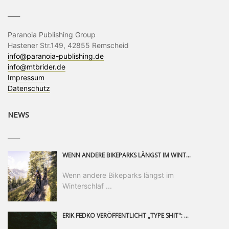
____
Paranoia Publishing Group
Hastener Str.149, 42855 Remscheid
info@paranoia-publishing.de
info@mtbrider.de
Impressum
Datenschutz
NEWS
____
WENN ANDERE BIKEPARKS LÄNGST IM WINTERSCHLAF SIND, IST MAN IN SAALFELDEN LEOGANG IMMER NOCH AM MOUNTAINBIKEN. IST DER HERBST DIE SCHÖNSTE ZEIT DES JAHRES? AUF DEN TRAILS RUND UM SAALFELDEN LEOGANG UND IM EPIC BIKEPARK LEOGANG IST ER DAS AUF JEDEN FALL – UND DIE GEFÜHLT DIE LÄNGSTE NOCH DAZU. NOCH BIS MINDESTENS 8. NOVEMBER STEHT DAS PINZGAUER MOUNTAINBIKE-PARADIES ALLEN RIDERN OFFEN, DIE EINFACH NICHT GENUG KRIEGEN KÖNNEN. DABEI HÄLT DIE GOLDENE JAHRESZEIT IN SAALFELDEN LEOGANG WEIT MEHR ALS LINES, TRAILS UND HERBSTPANORAMEN BEREIT: MIT DEM BIKE FESTIVAL, VERSCHIEDENEN LADIES SHRED EVENTS UND EINEM DIE GESAMTE SAISON ANDAUERNDEN PHOTO CONTEST ZUM 25-JÄHRIGEN BIKEPARK-JUBILÄUM GIBT ES RUND UM ÖSTERREICHS ÄLTESTEN BIKEPARK EINIGES ZU ERLEBEN.
Wenn andere Bikeparks längst im
Winterschlaf ...
ERIK FEDKO VERÖFFENTLICHT „TYPE SHIT": EINEN 23-MINÜTIGEN MOUNTAINBIKE-FILM, ÜBER DREI JAHRE RUND UM DIE WELT GEDREHT. ZEITGLEICH LAUNCHT ER DIE GLEICHNAMIGE KOLLEKTION SEINER BRAND TYPE. EIN SEGMENT DES FILMS ERSCHEINT SEPARAT AUF RED BULL BIKE.