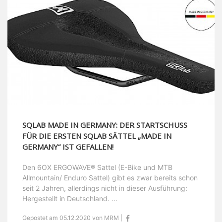
SQLAB MADE IN GERMANY: DER STARTSCHUSS
FÜR DIE ERSTEN SQLAB SÄTTEL „MADE IN
GERMANY“ IST GEFALLEN!
Den 6OX ERGOWAVE® Sattel (E-Bike und MTB
Allmountain/ Enduro Sattel) gibt es zwar bereits schon
seit 2 Jahren, allerdings nicht in dieser Ausführung:
Hergestellt in Deutschland. ...
Gepostet am 05.12.2020 von MRM |