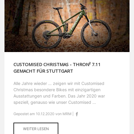
CUSTOMISED CHRISTMAS - THRON² 7.11
GEMACHT FÜR STUTTGART
Alle Jahre wieder … zeigen wir mit Customised
Christmas besondere Bikes mit einzigartigen
Ausstattungen und Farben. Das Jahr 2020 war
speziell, genauso wie unser Customised ...
Gepostet am 10.12.2020 von MRM |
WEITER LESEN