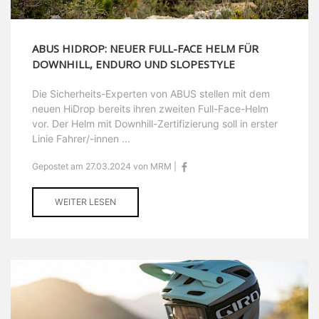
ABUS HIDROP: NEUER FULL-FACE HELM FÜR
DOWNHILL, ENDURO UND SLOPESTYLE
Die Sicherheits-Experten von ABUS stellen mit dem
neuen HiDrop bereits ihren zweiten Full-Face-Helm
vor. Der Helm mit Downhill-Zertifizierung soll in erster
Linie Fahrer/-innen ...
Gepostet am 27.03.2024 von MRM |
WEITER LESEN