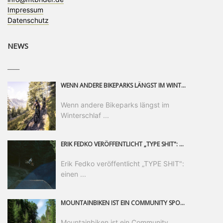
Impressum
Datenschutz
NEWS
____
WENN ANDERE BIKEPARKS LÄNGST IM WINTERSCHLAF SIND, IST MAN IN SAALFELDEN LEOGANG IMMER NOCH AM MOUNTAINBIKEN. IST DER HERBST DIE SCHÖNSTE ZEIT DES JAHRES? AUF DEN TRAILS RUND UM SAALFELDEN LEOGANG UND IM EPIC BIKEPARK LEOGANG IST ER DAS AUF JEDEN FALL – UND DIE GEFÜHLT DIE LÄNGSTE NOCH DAZU. NOCH BIS MINDESTENS 8. NOVEMBER STEHT DAS PINZGAUER MOUNTAINBIKE-PARADIES ALLEN RIDERN OFFEN, DIE EINFACH NICHT GENUG KRIEGEN KÖNNEN. DABEI HÄLT DIE GOLDENE JAHRESZEIT IN SAALFELDEN LEOGANG WEIT MEHR ALS LINES, TRAILS UND HERBSTPANORAMEN BEREIT: MIT DEM BIKE FESTIVAL, VERSCHIEDENEN LADIES SHRED EVENTS UND EINEM DIE GESAMTE SAISON ANDAUERNDEN PHOTO CONTEST ZUM 25-JÄHRIGEN BIKEPARK-JUBILÄUM GIBT ES RUND UM ÖSTERREICHS ÄLTESTEN BIKEPARK EINIGES ZU ERLEBEN.
Wenn andere Bikeparks längst im
Winterschlaf ...
ERIK FEDKO VERÖFFENTLICHT „TYPE SHIT": EINEN 23-MINÜTIGEN MOUNTAINBIKE-FILM, ÜBER DREI JAHRE RUND UM DIE WELT GEDREHT. ZEITGLEICH LAUNCHT ER DIE GLEICHNAMIGE KOLLEKTION SEINER BRAND TYPE. EIN SEGMENT DES FILMS ERSCHEINT SEPARAT AUF RED BULL BIKE.
Erik Fedko veröffentlicht „TYPE SHIT":
einen ...
MOUNTAINBIKEN IST EIN COMMUNITY SPORT UND DAS BEWEIST SICH IN DER BIKE REPUBLIC SÖLDEN GERADE EINDRUCKSVOLL AUF ALLEN LEVELN. FREERIDE PROFI, SHAPERIN UND FRISCH GEWÄHLTE SWATCH NINES MVP VERO SANDLER IST BEGEISTERT VON DER VIELFALT DER BIKE DESTINATION, DER NEUEN JUMPLINE UND PLÄDIERT FÜR MUT BEI (FRAUEN) COMMUNITIES. VERO UND IHR VERLOBTER SAM HODGES VERBRINGEN MEHRERE MONATE IN DER BIKE REPUBLIC UND LASSEN UNS DARAN TEILHABEN. UM COMMUNITY GEHT ES AUCH BEI DER PARTNERSCHAFT ZWISCHEN SÖLDEN UND DEM NEUEN RIDERS PARK DONOVALY IN DER SLOWAKEI: DER DORTIGE TOURISMUSDIREKTOR JIRI PEC IST ÜBERZEUGT: VON MEHR BIKEPARKS PROFITIERT DIE GANZE MTB-SZENE – UND MIT DOMINIK LINSER, GESCHÄFTSFÜHRER DER BRS, HAT ER DAMIT DEN PERFEKTEN PARTNER GEFUNDEN.
Mountainbiken ist ein Community