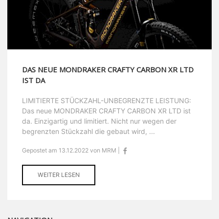
DAS NEUE MONDRAKER CRAFTY CARBON XR LTD
IST DA
LIMITIERTE STÜCKZAHL-UNBEGRENZTE LEISTUNG:
Das neue MONDRAKER CRAFTY CARBON XR LTD ist
da. Einzigartig und limitiert. Nicht nur wegen der
begrenzten Stückzahl die gebaut wird, ...
Gepostet am 13.12.2022 von MRM |
WEITER LESEN