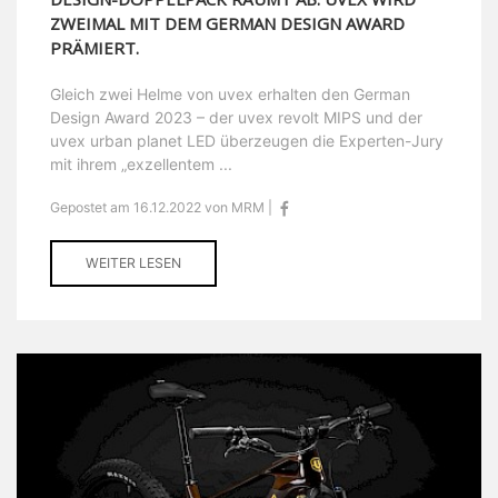
ZWEIMAL MIT DEM GERMAN DESIGN AWARD
PRÄMIERT.
Gleich zwei Helme von uvex erhalten den German
Design Award 2023 – der uvex revolt MIPS und der
uvex urban planet LED überzeugen die Experten-Jury
mit ihrem „exzellentem ...
Gepostet am 16.12.2022 von MRM |
WEITER LESEN