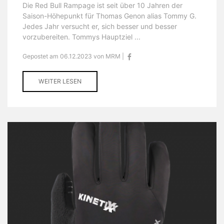
Die Red Bull Rampage ist seit über 10 Jahren der
Saison-Höhepunkt für Thomas Genon alias Tommy G.
Jedes Jahr versucht er, sich besser und besser
vorzubereiten. Tommys Hauptziel ...
Gepostet am 06.12.2023 von MRM |
WEITER LESEN