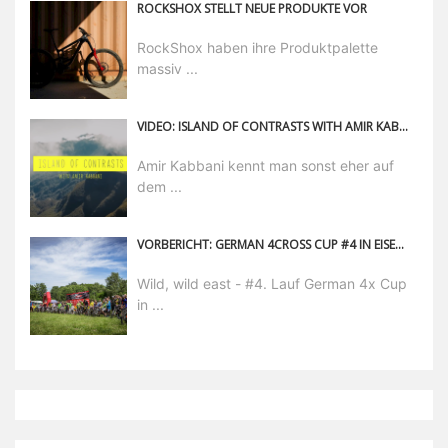
ROCKSHOX STELLT NEUE PRODUKTE VOR
RockShox haben ihre Produktpalette
massiv ...
VIDEO: ISLAND OF CONTRASTS WITH AMIR KABBANI
Amir Kabbani kennt man sonst eher auf
dem ...
VORBERICHT: GERMAN 4CROSS CUP #4 IN EISENHÜTTENSTADT
Wild, wild east - #4. Lauf German 4x Cup
in ...