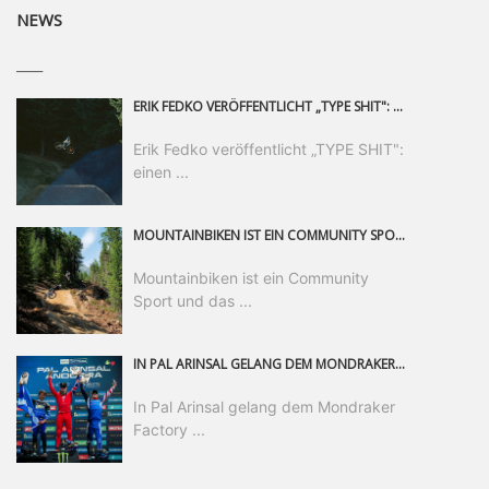
NEWS
____
ERIK FEDKO VERÖFFENTLICHT „TYPE SHIT": EINEN 23-MINÜTIGEN MOUNTAINBIKE-FILM, ÜBER DREI JAHRE RUND UM DIE WELT GEDREHT. ZEITGLEICH LAUNCHT ER DIE GLEICHNAMIGE KOLLEKTION SEINER BRAND TYPE. EIN SEGMENT DES FILMS ERSCHEINT SEPARAT AUF RED BULL BIKE.
Erik Fedko veröffentlicht „TYPE SHIT":
einen ...
MOUNTAINBIKEN IST EIN COMMUNITY SPORT UND DAS BEWEIST SICH IN DER BIKE REPUBLIC SÖLDEN GERADE EINDRUCKSVOLL AUF ALLEN LEVELN. FREERIDE PROFI, SHAPERIN UND FRISCH GEWÄHLTE SWATCH NINES MVP VERO SANDLER IST BEGEISTERT VON DER VIELFALT DER BIKE DESTINATION, DER NEUEN JUMPLINE UND PLÄDIERT FÜR MUT BEI (FRAUEN) COMMUNITIES. VERO UND IHR VERLOBTER SAM HODGES VERBRINGEN MEHRERE MONATE IN DER BIKE REPUBLIC UND LASSEN UNS DARAN TEILHABEN. UM COMMUNITY GEHT ES AUCH BEI DER PARTNERSCHAFT ZWISCHEN SÖLDEN UND DEM NEUEN RIDERS PARK DONOVALY IN DER SLOWAKEI: DER DORTIGE TOURISMUSDIREKTOR JIRI PEC IST ÜBERZEUGT: VON MEHR BIKEPARKS PROFITIERT DIE GANZE MTB-SZENE – UND MIT DOMINIK LINSER, GESCHÄFTSFÜHRER DER BRS, HAT ER DAMIT DEN PERFEKTEN PARTNER GEFUNDEN.
Mountainbiken ist ein Community
Sport und das ...
IN PAL ARINSAL GELANG DEM MONDRAKER FACTORY RACING DH-TEAM DER ERSTE PODIUMSERFOLG DER SAISON. NACHDEM ER DAS GANZE WOCHENENDE ÜBER EIN HERAUSRAGENDES TEMPO GEZEIGT HATTE, LEGTE RYAN „PINKY“ PINKERTON EINEN SENSATIONELLEN RENNLAUF HIN UND SICHERTE SICH DEN DRITTEN PLATZ – EIN ERGEBNIS, DAS DIE HARTE ARBEIT DES TEAMS BELOHNT UND EINEN WICHTIGEN WENDEPUNKT FÜR DEN WEITEREN SAISONVERLAUF MARKIERT.
In Pal Arinsal gelang dem Mondraker
Factory ...