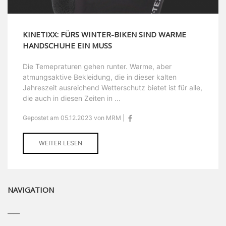
KINETIXX: FÜRS WINTER-BIKEN SIND WARME
HANDSCHUHE EIN MUSS
Die Temepraturen gehen runter. Warme, aber
atmungsaktive Bekleidung, die in dieser kalten
Jahreszeit ausreichend Wetterschutz bietet ist für alle,
die auch in diesen Zeiten in ...
Gepostet am 05.12.2023 von MRM |
WEITER LESEN
NAVIGATION
____