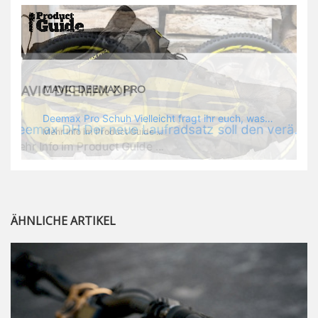
MAVIC DEEMAX PRO
Deemax Pro Schuh Vielleicht fragt ihr euch, was ein Schuh mit Deemax zu tun hat? Nun, hier spielt vor allem der Einsatzzweck eine Rolle: Deemax steht für Gravity pur und dafür ist auch der neue Schuh gedacht, der vor allem den Ideen von Downhill Legende Fabien Barel entspricht. Der Schuh soll ganz der Deemax Philosophie entsprechen: kompromisslose Funktion, effizient und hoher Komfort standen auf der Wunschliste von Fabien. Und das kam dabei heraus: - die neue „Energy Grip AM“ Sohle bietet maximale Stabilität und optimalen Grip auf dem Pedal. - die „Ergo Fit“ Innensohle soll super hohen Komfort bieten und optimal sitzen und zwar den ganzen Tag lang. - eine 3D-Mesch-Konstruktion soll den Fuß belüften und sowohl bei Sonne also auch unter kühlen Bedingungen für optimales Fußklima sorgen - die Assymetrische Konstruktion mit höherem Seitenteil innen soll den Knöchel optimal schützen - extra Schutz für die Zehen und die Fersen
Mehr Info im Product Guide ...
ÄHNLICHE ARTIKEL