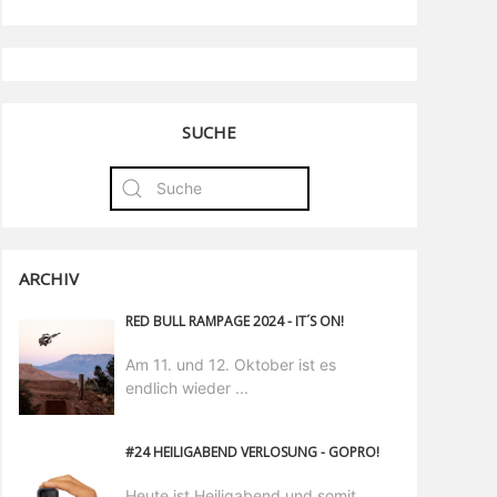
SUCHE
ARCHIV
RED BULL RAMPAGE 2024 - IT´S ON!
Am 11. und 12. Oktober ist es
endlich wieder ...
#24 HEILIGABEND VERLOSUNG - GOPRO!
Heute ist Heiligabend und somit