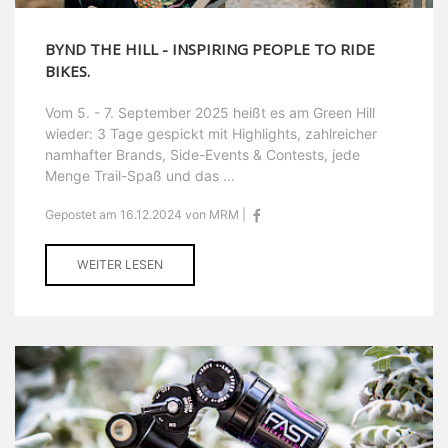
BYND THE HILL - INSPIRING PEOPLE TO RIDE
BIKES.
Vom 5. - 7. September 2025 heißt es am Green Hill
wieder: 3 Tage gespickt mit Highlights, zahlreicher
namhafter Brands, Side-Events & Contests, jede
Menge Trail-Spaß und das ...
Gepostet am 16.12.2024 von MRM |
WEITER LESEN