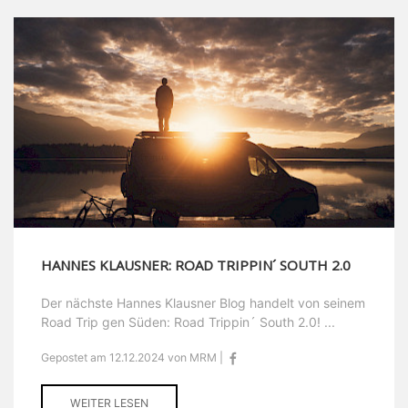
HANNES KLAUSNER: ROAD TRIPPIN´ SOUTH 2.0
Der nächste Hannes Klausner Blog handelt von seinem
Road Trip gen Süden: Road Trippin´ South 2.0! ...
Gepostet am 12.12.2024 von MRM |
WEITER LESEN