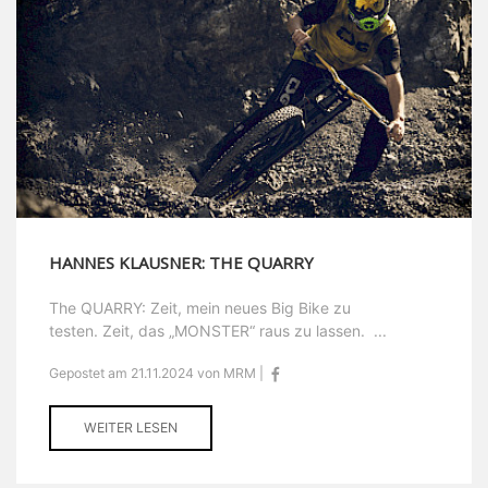
HANNES KLAUSNER: THE QUARRY
The QUARRY: Zeit, mein neues Big Bike zu
testen. Zeit, das „MONSTER“ raus zu lassen. ...
Gepostet am 21.11.2024 von MRM |
WEITER LESEN