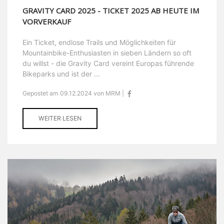
GRAVITY CARD 2025 - TICKET 2025 AB HEUTE IM
VORVERKAUF
Ein Ticket, endlose Trails und Möglichkeiten für
Mountainbike-Enthusiasten in sieben Ländern so oft
du willst - die Gravity Card vereint Europas führende
Bikeparks und ist der ...
Gepostet am 09.12.2024 von MRM |
WEITER LESEN