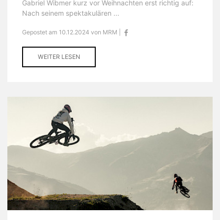
Gabriel Wibmer kurz vor Weihnachten erst richtig auf:
Nach seinem spektakulären ...
Gepostet am 10.12.2024 von MRM |
WEITER LESEN