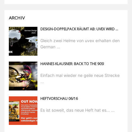
ARCHIV
DESIGN-DOPPELPACK RÄUMT AB: UVEX WIRD ZWEIMAL MIT DEM GERMAN DESIGN AWARD PRÄMIERT.
Gleich zwei Helme von uvex erhalten den
German ...
HANNES KLAUSNER: BACK TO THE 90S!
Einfach mal wieder ne geile neue Strecke
...
HEFTVORSCHAU 06/16
Es ist soweit, das neue Heft hat es... ...