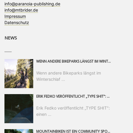
info@paranoia-publishing.de
info@mtbrider.de
Impressum
Datenschutz
NEWS
____
WENN ANDERE BIKEPARKS LÄNGST IM WINTERSCHLAF SIND, IST MAN IN SAALFELDEN LEOGANG IMMER NOCH AM MOUNTAINBIKEN. IST DER HERBST DIE SCHÖNSTE ZEIT DES JAHRES? AUF DEN TRAILS RUND UM SAALFELDEN LEOGANG UND IM EPIC BIKEPARK LEOGANG IST ER DAS AUF JEDEN FALL – UND DIE GEFÜHLT DIE LÄNGSTE NOCH DAZU. NOCH BIS MINDESTENS 8. NOVEMBER STEHT DAS PINZGAUER MOUNTAINBIKE-PARADIES ALLEN RIDERN OFFEN, DIE EINFACH NICHT GENUG KRIEGEN KÖNNEN. DABEI HÄLT DIE GOLDENE JAHRESZEIT IN SAALFELDEN LEOGANG WEIT MEHR ALS LINES, TRAILS UND HERBSTPANORAMEN BEREIT: MIT DEM BIKE FESTIVAL, VERSCHIEDENEN LADIES SHRED EVENTS UND EINEM DIE GESAMTE SAISON ANDAUERNDEN PHOTO CONTEST ZUM 25-JÄHRIGEN BIKEPARK-JUBILÄUM GIBT ES RUND UM ÖSTERREICHS ÄLTESTEN BIKEPARK EINIGES ZU ERLEBEN.
Wenn andere Bikeparks längst im
Winterschlaf ...
ERIK FEDKO VERÖFFENTLICHT „TYPE SHIT": EINEN 23-MINÜTIGEN MOUNTAINBIKE-FILM, ÜBER DREI JAHRE RUND UM DIE WELT GEDREHT. ZEITGLEICH LAUNCHT ER DIE GLEICHNAMIGE KOLLEKTION SEINER BRAND TYPE. EIN SEGMENT DES FILMS ERSCHEINT SEPARAT AUF RED BULL BIKE.
Erik Fedko veröffentlicht „TYPE SHIT":
einen ...
MOUNTAINBIKEN IST EIN COMMUNITY SPORT UND DAS BEWEIST SICH IN DER BIKE REPUBLIC SÖLDEN GERADE EINDRUCKSVOLL AUF ALLEN LEVELN. FREERIDE PROFI, SHAPERIN UND FRISCH GEWÄHLTE SWATCH NINES MVP VERO SANDLER IST BEGEISTERT VON DER VIELFALT DER BIKE DESTINATION, DER NEUEN JUMPLINE UND PLÄDIERT FÜR MUT BEI (FRAUEN) COMMUNITIES. VERO UND IHR VERLOBTER SAM HODGES VERBRINGEN MEHRERE MONATE IN DER BIKE REPUBLIC UND LASSEN UNS DARAN TEILHABEN. UM COMMUNITY GEHT ES AUCH BEI DER PARTNERSCHAFT ZWISCHEN SÖLDEN UND DEM NEUEN RIDERS PARK DONOVALY IN DER SLOWAKEI: DER DORTIGE TOURISMUSDIREKTOR JIRI PEC IST ÜBERZEUGT: VON MEHR BIKEPARKS PROFITIERT DIE GANZE MTB-SZENE – UND MIT DOMINIK LINSER, GESCHÄFTSFÜHRER DER BRS, HAT ER DAMIT DEN PERFEKTEN PARTNER GEFUNDEN.