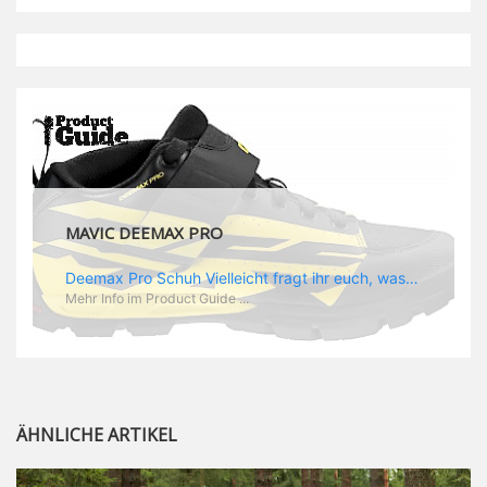
MAVIC DEEMAX PRO
Deemax Pro Schuh Vielleicht fragt ihr euch, was ein Schuh mit Deemax zu tun hat? Nun, hier spielt vor allem der Einsatzzweck eine Rolle: Deemax steht für Gravity pur und dafür ist auch der neue Schuh gedacht, der vor allem den Ideen von Downhill Legende Fabien Barel entspricht. Der Schuh soll ganz der Deemax Philosophie entsprechen: kompromisslose Funktion, effizient und hoher Komfort standen auf der Wunschliste von Fabien. Und das kam dabei heraus: - die neue „Energy Grip AM“ Sohle bietet maximale Stabilität und optimalen Grip auf dem Pedal. - die „Ergo Fit“ Innensohle soll super hohen Komfort bieten und optimal sitzen und zwar den ganzen Tag lang. - eine 3D-Mesch-Konstruktion soll den Fuß belüften und sowohl bei Sonne also auch unter kühlen Bedingungen für optimales Fußklima sorgen - die Assymetrische Konstruktion mit höherem Seitenteil innen soll den Knöchel optimal schützen - extra Schutz für die Zehen und die Fersen
Mehr Info im Product Guide ...
ÄHNLICHE ARTIKEL