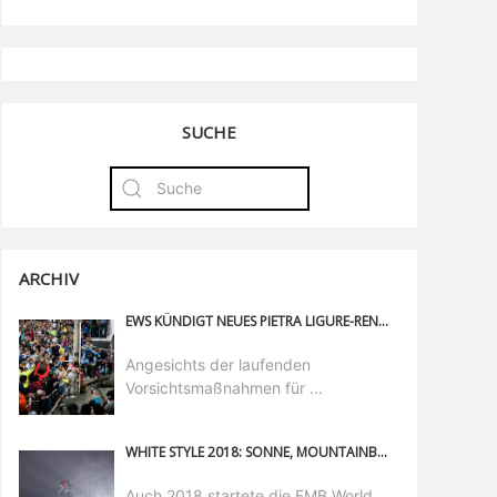
SUCHE
ARCHIV
EWS KÜNDIGT NEUES PIETRA LIGURE-RENNEN UND KALENDER ÄNDERUNGEN AN
Angesichts der laufenden
Vorsichtsmaßnahmen für ...
WHITE STYLE 2018: SONNE, MOUNTAINBIKES, SCHNEE UND NEBEL
Auch 2018 startete die FMB World