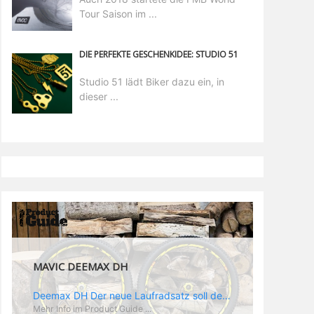
Tour Saison im ...
DIE PERFEKTE GESCHENKIDEE: STUDIO 51
Studio 51 lädt Biker dazu ein, in
dieser ...
MAVIC DEEMAX PRO
Deemax Pro Schuh Vielleicht fragt ihr euch, was ein Schuh mit Deemax zu tun hat? Nun, hier spielt vor allem der Einsatzzweck eine Rolle: Deemax steht für Gravity pur und dafür ist auch der neue Schuh gedacht, der vor allem den Ideen von Downhill Legende Fabien Barel entspricht. Der Schuh soll ganz der Deemax Philosophie entsprechen: kompromisslose Funktion, effizient und hoher Komfort standen auf der Wunschliste von Fabien. Und das kam dabei heraus: - die neue „Energy Grip AM“ Sohle bietet maximale Stabilität und optimalen Grip auf dem Pedal. - die „Ergo Fit“ Innensohle soll super hohen Komfort bieten und optimal sitzen und zwar den ganzen Tag lang. - eine 3D-Mesch-Konstruktion soll den Fuß belüften und sowohl bei Sonne also auch unter kühlen Bedingungen für optimales Fußklima sorgen - die Assymetrische Konstruktion mit höherem Seitenteil innen soll den Knöchel optimal schützen - extra Schutz für die Zehen und die Fersen
Mehr Info im Product Guide ...