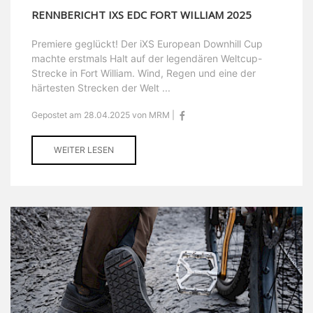
RENNBERICHT IXS EDC FORT WILLIAM 2025
Premiere geglückt! Der iXS European Downhill Cup
machte erstmals Halt auf der legendären Weltcup-
Strecke in Fort William. Wind, Regen und eine der
härtesten Strecken der Welt ...
Gepostet am 28.04.2025 von MRM |
WEITER LESEN