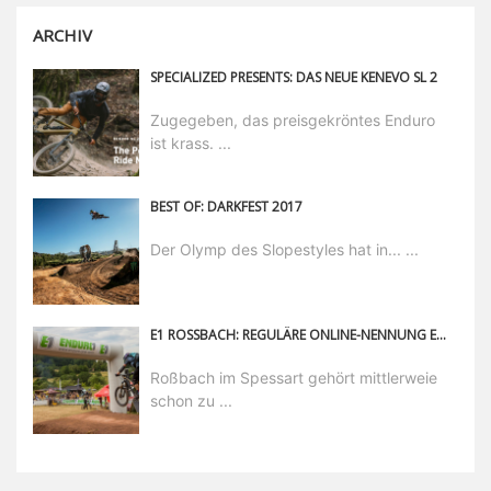
ARCHIV
SPECIALIZED PRESENTS: DAS NEUE KENEVO SL 2
Zugegeben, das preisgekröntes Enduro
ist krass. ...
BEST OF: DARKFEST 2017
Der Olymp des Slopestyles hat in... ...
E1 ROSSBACH: REGULÄRE ONLINE-NENNUNG ENDET AM 10. JUNI 2023
Roßbach im Spessart gehört mittlerweie
schon zu ...