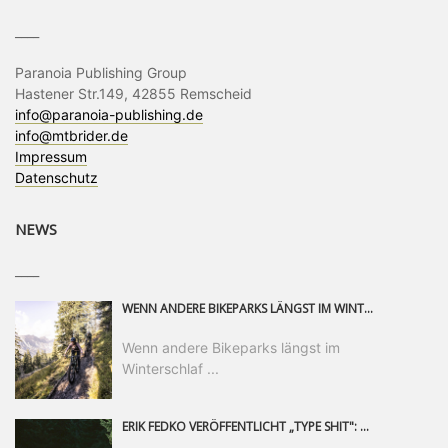
____
Paranoia Publishing Group
Hastener Str.149, 42855 Remscheid
info@paranoia-publishing.de
info@mtbrider.de
Impressum
Datenschutz
NEWS
____
WENN ANDERE BIKEPARKS LÄNGST IM WINTERSCHLAF SIND, IST MAN IN SAALFELDEN LEOGANG IMMER NOCH AM MOUNTAINBIKEN. IST DER HERBST DIE SCHÖNSTE ZEIT DES JAHRES? AUF DEN TRAILS RUND UM SAALFELDEN LEOGANG UND IM EPIC BIKEPARK LEOGANG IST ER DAS AUF JEDEN FALL – UND DIE GEFÜHLT DIE LÄNGSTE NOCH DAZU. NOCH BIS MINDESTENS 8. NOVEMBER STEHT DAS PINZGAUER MOUNTAINBIKE-PARADIES ALLEN RIDERN OFFEN, DIE EINFACH NICHT GENUG KRIEGEN KÖNNEN. DABEI HÄLT DIE GOLDENE JAHRESZEIT IN SAALFELDEN LEOGANG WEIT MEHR ALS LINES, TRAILS UND HERBSTPANORAMEN BEREIT: MIT DEM BIKE FESTIVAL, VERSCHIEDENEN LADIES SHRED EVENTS UND EINEM DIE GESAMTE SAISON ANDAUERNDEN PHOTO CONTEST ZUM 25-JÄHRIGEN BIKEPARK-JUBILÄUM GIBT ES RUND UM ÖSTERREICHS ÄLTESTEN BIKEPARK EINIGES ZU ERLEBEN.
Wenn andere Bikeparks längst im
Winterschlaf ...
ERIK FEDKO VERÖFFENTLICHT „TYPE SHIT": EINEN 23-MINÜTIGEN MOUNTAINBIKE-FILM, ÜBER DREI JAHRE RUND UM DIE WELT GEDREHT. ZEITGLEICH LAUNCHT ER DIE GLEICHNAMIGE KOLLEKTION SEINER BRAND TYPE. EIN SEGMENT DES FILMS ERSCHEINT SEPARAT AUF RED BULL BIKE.