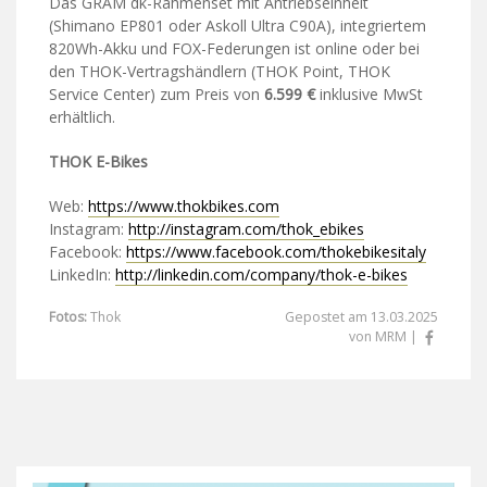
Das GRAM dk-Rahmenset mit Antriebseinheit
(Shimano EP801 oder Askoll Ultra C90A), integriertem
820Wh-Akku und FOX-Federungen ist online oder bei
den THOK-Vertragshändlern (THOK Point, THOK
Service Center) zum Preis von
6.599 €
inklusive MwSt
erhältlich.
THOK E-Bikes
Web:
https://www.thokbikes.com
Instagram:
http://instagram.com/thok_ebikes
Facebook:
https://www.facebook.com/thokebikesitaly
LinkedIn:
http://linkedin.com/company/thok-e-bikes
Fotos:
Thok
Gepostet am 13.03.2025
von MRM |