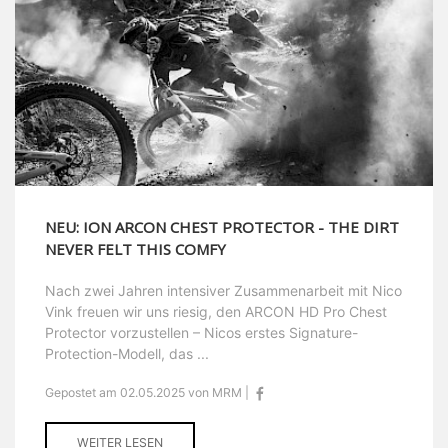
NEU: ION ARCON CHEST PROTECTOR - THE DIRT
NEVER FELT THIS COMFY
Nach zwei Jahren intensiver Zusammenarbeit mit Nico
Vink freuen wir uns riesig, den ARCON HD Pro Chest
Protector vorzustellen – Nicos erstes Signature-
Protection-Modell, das ...
Gepostet am 02.05.2025 von MRM |
WEITER LESEN