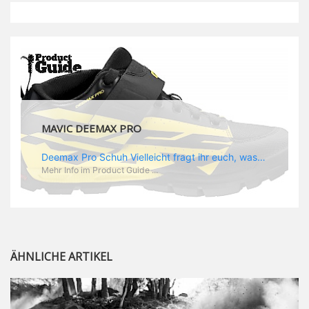
MAVIC DEEMAX PRO
Deemax Pro Schuh Vielleicht fragt ihr euch, was ein Schuh mit Deemax zu tun hat? Nun, hier spielt vor allem der Einsatzzweck eine Rolle: Deemax steht für Gravity pur und dafür ist auch der neue Schuh gedacht, der vor allem den Ideen von Downhill Legende Fabien Barel entspricht. Der Schuh soll ganz der Deemax Philosophie entsprechen: kompromisslose Funktion, effizient und hoher Komfort standen auf der Wunschliste von Fabien. Und das kam dabei heraus: - die neue „Energy Grip AM“ Sohle bietet maximale Stabilität und optimalen Grip auf dem Pedal. - die „Ergo Fit“ Innensohle soll super hohen Komfort bieten und optimal sitzen und zwar den ganzen Tag lang. - eine 3D-Mesch-Konstruktion soll den Fuß belüften und sowohl bei Sonne also auch unter kühlen Bedingungen für optimales Fußklima sorgen - die Assymetrische Konstruktion mit höherem Seitenteil innen soll den Knöchel optimal schützen - extra Schutz für die Zehen und die Fersen
Mehr Info im Product Guide ...
ÄHNLICHE ARTIKEL