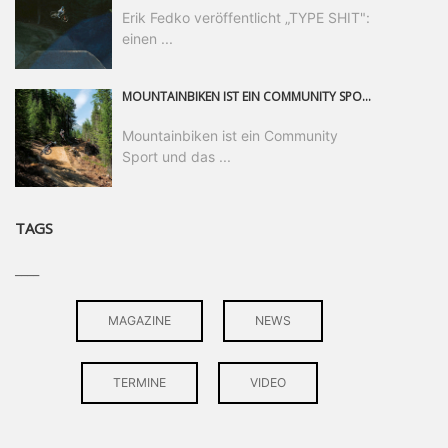
Erik Fedko veröffentlicht „TYPE SHIT":
einen ...
MOUNTAINBIKEN IST EIN COMMUNITY SPORT UND DAS BEWEIST SICH IN DER BIKE REPUBLIC SÖLDEN GERADE EINDRUCKSVOLL AUF ALLEN LEVELN. FREERIDE PROFI, SHAPERIN UND FRISCH GEWÄHLTE SWATCH NINES MVP VERO SANDLER IST BEGEISTERT VON DER VIELFALT DER BIKE DESTINATION, DER NEUEN JUMPLINE UND PLÄDIERT FÜR MUT BEI (FRAUEN) COMMUNITIES. VERO UND IHR VERLOBTER SAM HODGES VERBRINGEN MEHRERE MONATE IN DER BIKE REPUBLIC UND LASSEN UNS DARAN TEILHABEN. UM COMMUNITY GEHT ES AUCH BEI DER PARTNERSCHAFT ZWISCHEN SÖLDEN UND DEM NEUEN RIDERS PARK DONOVALY IN DER SLOWAKEI: DER DORTIGE TOURISMUSDIREKTOR JIRI PEC IST ÜBERZEUGT: VON MEHR BIKEPARKS PROFITIERT DIE GANZE MTB-SZENE – UND MIT DOMINIK LINSER, GESCHÄFTSFÜHRER DER BRS, HAT ER DAMIT DEN PERFEKTEN PARTNER GEFUNDEN.
Mountainbiken ist ein Community
Sport und das ...
TAGS
____
MAGAZINE
NEWS
TERMINE
VIDEO