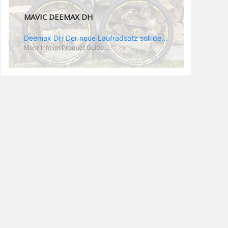
MAVIC DEEMAX DH
Deemax DH Der neue Laufradsatz soll den veränderten Ansprüchen im Downhill Einsatz gerecht werden: die Geschwindigkeiten werden immer höher, die Kräfte, die aufs Material wirken ebenfalls. Damit steigen natürlich auch die Ansprüche der Fahrer ans Material. Das einzige, was eventuell niedriger wird, ist der Reifendruck. Somit ergibt sich der Anforderungskatalog an das Deemax-Update. Hier ist das Ergebnis: - der Laufradsatz bekam eine neue Felge mit 28 mm Innenbreite. Laut Scott Sharples ist das der beste Kompromiss aus Stabilität, Gewicht und Steifigkeit, vor allem aber passt diese Breite am besten zu den Reifen, die aktuell auf dem Markt sind und im Renneinsatz gefahren werden. Es gehe auch breite und schmaler, 28 mm hätten sich aber im Test als Optimum herausgestellt. - mit einem 4D-Fertigungsprozess wurde die Materialverteilung optimiert: Stabilität dort, wo sie erforderlich ist, Gewichtsersparnis da, wo es Sinn macht. Somit gibt Mavic eine GGewichtsersparnis von 15 % an, ohne an Stabilität einzubüßen - neue, ultraleichte „double butted“ Speichen und ein super effizienter Freilauf - Mavics bewährtes UST System für perfekte Kompatibilität mit Tubeless Reifen - Gewicht (Laufradset): 1944 g)
Mehr Info im Product Guide ...