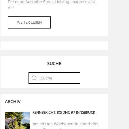
Die neue Ausgabe Eures Lieblingsmagazins ist
da!
WEITER LESEN
SUCHE
ARCHIV
RENNBERICHT: IXS DHC #7 INNSBRUCK
Am letzten Wochenende stand das