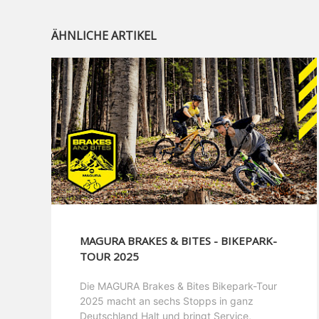
ÄHNLICHE ARTIKEL
MAGURA BRAKES & BITES - BIKEPARK-
TOUR 2025
Die MAGURA Brakes & Bites Bikepark-Tour
2025 macht an sechs Stopps in ganz
Deutschland Halt und bringt Service,