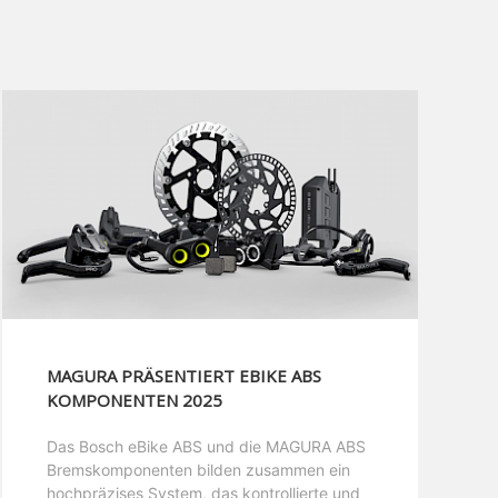
MAGURA PRÄSENTIERT EBIKE ABS
KOMPONENTEN 2025
Das Bosch eBike ABS und die MAGURA ABS
Bremskomponenten bilden zusammen ein
hochpräzises System, das kontrollierte und