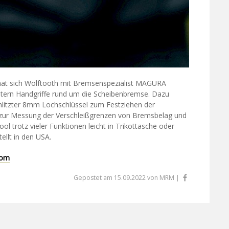
hat sich Wolftooth mit Bremsenspezialist MAGURA
htern Handgriffe rund um die Scheibenbremse. Dazu
hlitzter 8mm Lochschlüssel zum Festziehen der
 zur Messung der Verschleißgrenzen von Bremsbelag und
l trotz vieler Funktionen leicht in Trikottasche oder
ellt in den USA.
com
Gepostet am 15.09.2022 von MRM |