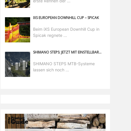
erste Rennen der ...
IXS EUROPEAN DOWNHILL CUP – SPICAK
Beim iXS European Downhill Cup in
Spicak regnete ...
SHIMANO STEPS: JETZT MIT EINSTELLBAREM ECO-MODUS
SHIMANO STEPS MTB-Systeme
lassen sich noch ...