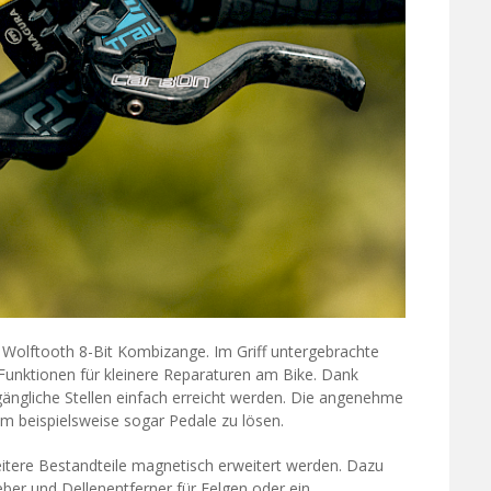
e Wolftooth 8-Bit Kombizange. Im Griff untergebrachte
 Funktionen für kleinere Reparaturen am Bike. Dank
ngliche Stellen einfach erreicht werden. Die angenehme
m beispielsweise sogar Pedale zu lösen.
eitere Bestandteile magnetisch erweitert werden. Dazu
ber und Dellenentferner für Felgen oder ein