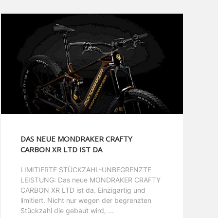
DAS NEUE MONDRAKER CRAFTY
CARBON XR LTD IST DA
LIMITIERTE STÜCKZAHL-UNBEGRENZTE
LEISTUNG: Das neue MONDRAKER CRAFTY
CARBON XR LTD ist da. Einzigartig und
limitiert. Nicht nur wegen der begrenzten
Stückzahl die gebaut wird, ...