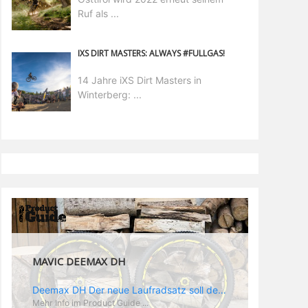
Ruf als ...
IXS DIRT MASTERS: ALWAYS #FULLGAS!
14 Jahre iXS Dirt Masters in
Winterberg: ...
MAVIC DEEMAX DH
Deemax DH Der neue Laufradsatz soll den veränderten Ansprüchen im Downhill Einsatz gerecht werden: die Geschwindigkeiten werden immer höher, die Kräfte, die aufs Material wirken ebenfalls. Damit steigen natürlich auch die Ansprüche der Fahrer ans Material. Das einzige, was eventuell niedriger wird, ist der Reifendruck. Somit ergibt sich der Anforderungskatalog an das Deemax-Update. Hier ist das Ergebnis: - der Laufradsatz bekam eine neue Felge mit 28 mm Innenbreite. Laut Scott Sharples ist das der beste Kompromiss aus Stabilität, Gewicht und Steifigkeit, vor allem aber passt diese Breite am besten zu den Reifen, die aktuell auf dem Markt sind und im Renneinsatz gefahren werden. Es gehe auch breite und schmaler, 28 mm hätten sich aber im Test als Optimum herausgestellt. - mit einem 4D-Fertigungsprozess wurde die Materialverteilung optimiert: Stabilität dort, wo sie erforderlich ist, Gewichtsersparnis da, wo es Sinn macht. Somit gibt Mavic eine GGewichtsersparnis von 15 % an, ohne an Stabilität einzubüßen - neue, ultraleichte „double butted“ Speichen und ein super effizienter Freilauf - Mavics bewährtes UST System für perfekte Kompatibilität mit Tubeless Reifen - Gewicht (Laufradset): 1944 g)
Mehr Info im Product Guide ...