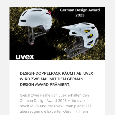
DESIGN-DOPPELPACK RÄUMT AB: UVEX
WIRD ZWEIMAL MIT DEM GERMAN
DESIGN AWARD PRÄMIERT.
Gleich zwei Helme von uvex erhalten den
German Design Award 2023 – der uvex
revolt MIPS und der uvex urban planet LED
überzeugen die Experten-Jury mit ihrem