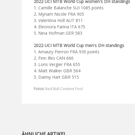
2022 UCI MTB World Cup women's DH standings
1. Camille Balanche SUI 1085 points
2. Myriam Nicole FRA 905
3. Valentina Höll AUT 811
4. Eleonora Farina ITA 675
5. Nina Hofman GER 583
2022 UCI MTB World Cup men's DH standings
1. Amaury Pierron FRA 930 points
2. Finn Illes CAN 666
3. Loris Vergier FRA 655
4. Matt Walker GBR 564
5. Danny Hart GBR 515
Fotos:
Red Bull Content Pool
ÄHNLICHE ARTIKEL