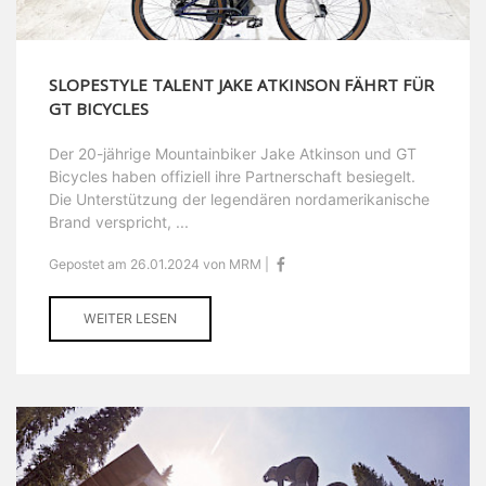
SLOPESTYLE TALENT JAKE ATKINSON FÄHRT FÜR
GT BICYCLES
Der 20-jährige Mountainbiker Jake Atkinson und GT
Bicycles haben offiziell ihre Partnerschaft besiegelt.
Die Unterstützung der legendären nordamerikanische
Brand verspricht, ...
Gepostet am 26.01.2024 von MRM |
WEITER LESEN