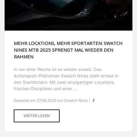
MEHR LOCATIONS, MEHR SPORTARTEN: SWATCH
NINES MTB 2025 SPRENGT MAL WIEDER DEN
RAHMEN
In nur einer Woche ist es wieder soweit: Das
Actionsport-Phänomen Swatch Nines steht erneut in
den Startlöchern. Mit zwei einzigartigen Locations,
frischen Disziplinen und einer ...
Gepostet am 27.08.2025 von Swatch Nines |
WEITER LESEN