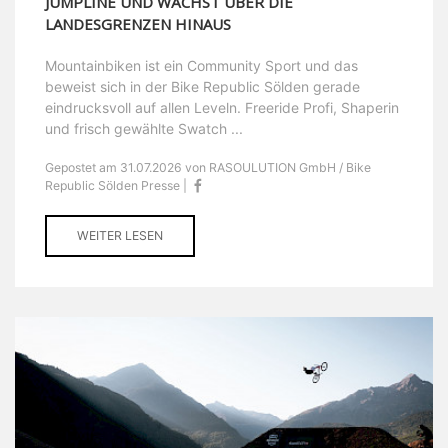
JUMPLINE UND WÄCHST ÜBER DIE
LANDESGRENZEN HINAUS
Mountainbiken ist ein Community Sport und das
beweist sich in der Bike Republic Sölden gerade
eindrucksvoll auf allen Leveln. Freeride Profi, Shaperin
und frisch gewählte Swatch ...
Gepostet am 31.07.2026 von RASOULUTION GmbH / Bike
Republic Sölden Presse |
WEITER LESEN