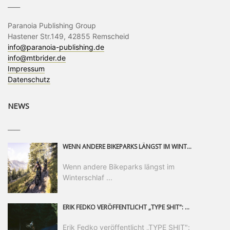
____
Paranoia Publishing Group
Hastener Str.149, 42855 Remscheid
info@paranoia-publishing.de
info@mtbrider.de
Impressum
Datenschutz
NEWS
____
WENN ANDERE BIKEPARKS LÄNGST IM WINTERSCHLAF SIND, IST MAN IN SAALFELDEN LEOGANG IMMER NOCH AM MOUNTAINBIKEN. IST DER HERBST DIE SCHÖNSTE ZEIT DES JAHRES? AUF DEN TRAILS RUND UM SAALFELDEN LEOGANG UND IM EPIC BIKEPARK LEOGANG IST ER DAS AUF JEDEN FALL – UND DIE GEFÜHLT DIE LÄNGSTE NOCH DAZU. NOCH BIS MINDESTENS 8. NOVEMBER STEHT DAS PINZGAUER MOUNTAINBIKE-PARADIES ALLEN RIDERN OFFEN, DIE EINFACH NICHT GENUG KRIEGEN KÖNNEN. DABEI HÄLT DIE GOLDENE JAHRESZEIT IN SAALFELDEN LEOGANG WEIT MEHR ALS LINES, TRAILS UND HERBSTPANORAMEN BEREIT: MIT DEM BIKE FESTIVAL, VERSCHIEDENEN LADIES SHRED EVENTS UND EINEM DIE GESAMTE SAISON ANDAUERNDEN PHOTO CONTEST ZUM 25-JÄHRIGEN BIKEPARK-JUBILÄUM GIBT ES RUND UM ÖSTERREICHS ÄLTESTEN BIKEPARK EINIGES ZU ERLEBEN.
Wenn andere Bikeparks längst im
Winterschlaf ...
ERIK FEDKO VERÖFFENTLICHT „TYPE SHIT": EINEN 23-MINÜTIGEN MOUNTAINBIKE-FILM, ÜBER DREI JAHRE RUND UM DIE WELT GEDREHT. ZEITGLEICH LAUNCHT ER DIE GLEICHNAMIGE KOLLEKTION SEINER BRAND TYPE. EIN SEGMENT DES FILMS ERSCHEINT SEPARAT AUF RED BULL BIKE.
Erik Fedko veröffentlicht „TYPE SHIT":