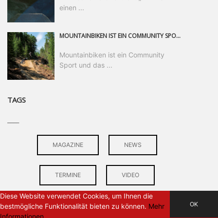
einen ...
MOUNTAINBIKEN IST EIN COMMUNITY SPORT UND DAS BEWEIST SICH IN DER BIKE REPUBLIC SÖLDEN GERADE EINDRUCKSVOLL AUF ALLEN LEVELN. FREERIDE PROFI, SHAPERIN UND FRISCH GEWÄHLTE SWATCH NINES MVP VERO SANDLER IST BEGEISTERT VON DER VIELFALT DER BIKE DESTINATION, DER NEUEN JUMPLINE UND PLÄDIERT FÜR MUT BEI (FRAUEN) COMMUNITIES. VERO UND IHR VERLOBTER SAM HODGES VERBRINGEN MEHRERE MONATE IN DER BIKE REPUBLIC UND LASSEN UNS DARAN TEILHABEN. UM COMMUNITY GEHT ES AUCH BEI DER PARTNERSCHAFT ZWISCHEN SÖLDEN UND DEM NEUEN RIDERS PARK DONOVALY IN DER SLOWAKEI: DER DORTIGE TOURISMUSDIREKTOR JIRI PEC IST ÜBERZEUGT: VON MEHR BIKEPARKS PROFITIERT DIE GANZE MTB-SZENE – UND MIT DOMINIK LINSER, GESCHÄFTSFÜHRER DER BRS, HAT ER DAMIT DEN PERFEKTEN PARTNER GEFUNDEN.
Mountainbiken ist ein Community
Sport und das ...
TAGS
____
MAGAZINE
NEWS
TERMINE
VIDEO
Diese Website verwendet Cookies, um Ihnen die
OK
bestmögliche Funktionalität bieten zu können.
Mehr
Informationen