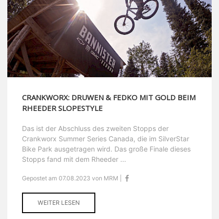
CRANKWORX: DRUWEN & FEDKO MIT GOLD BEIM
RHEEDER SLOPESTYLE
Das ist der Abschluss des zweiten Stopps der
Crankworx Summer Series Canada, die im SilverStar
Bike Park ausgetragen wird. Das große Finale dieses
Stopps fand mit dem Rheeder ...
Gepostet am 07.08.2023 von MRM |
WEITER LESEN