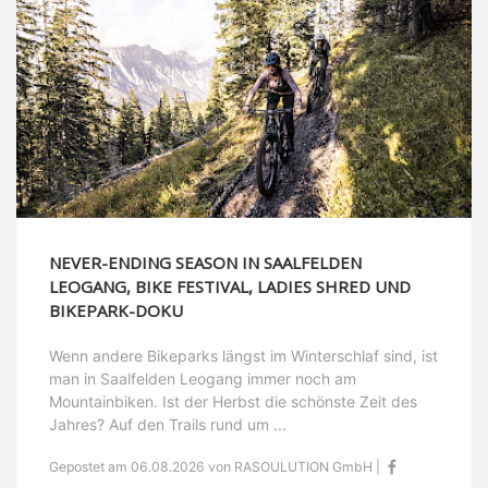
NEVER-ENDING SEASON IN SAALFELDEN
LEOGANG, BIKE FESTIVAL, LADIES SHRED UND
BIKEPARK-DOKU
Wenn andere Bikeparks längst im Winterschlaf sind, ist
man in Saalfelden Leogang immer noch am
Mountainbiken. Ist der Herbst die schönste Zeit des
Jahres? Auf den Trails rund um ...
Gepostet am 06.08.2026 von RASOULUTION GmbH |