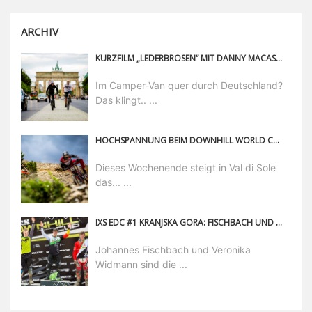
ARCHIV
KURZFILM „LEDERBROSEN“ MIT DANNY MACASKILL UND MARTIN SÖDERSTRÖM
Im Camper-Van quer durch Deutschland?
Das klingt.. ...
HOCHSPANNUNG BEIM DOWNHILL WORLD CUP FINALE
Dieses Wochenende steigt in Val di Sole
das... ...
IXS EDC #1 KRANJSKA GORA: FISCHBACH UND WIDMANN GEWINNEN SAISONAUFTAKT
Johannes Fischbach und Veronika
Widmann sind die ...