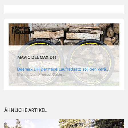
MAVIC DEEMAX DH
Deemax DH Der neue Laufradsatz soll den veränderten Ansprüchen im Downhill Einsatz gerecht werden: die Geschwindigkeiten werden immer höher, die Kräfte, die aufs Material wirken ebenfalls. Damit steigen natürlich auch die Ansprüche der Fahrer ans Material. Das einzige, was eventuell niedriger wird, ist der Reifendruck. Somit ergibt sich der Anforderungskatalog an das Deemax-Update. Hier ist das Ergebnis: - der Laufradsatz bekam eine neue Felge mit 28 mm Innenbreite. Laut Scott Sharples ist das der beste Kompromiss aus Stabilität, Gewicht und Steifigkeit, vor allem aber passt diese Breite am besten zu den Reifen, die aktuell auf dem Markt sind und im Renneinsatz gefahren werden. Es gehe auch breite und schmaler, 28 mm hätten sich aber im Test als Optimum herausgestellt. - mit einem 4D-Fertigungsprozess wurde die Materialverteilung optimiert: Stabilität dort, wo sie erforderlich ist, Gewichtsersparnis da, wo es Sinn macht. Somit gibt Mavic eine GGewichtsersparnis von 15 % an, ohne an Stabilität einzubüßen - neue, ultraleichte „double butted“ Speichen und ein super effizienter Freilauf - Mavics bewährtes UST System für perfekte Kompatibilität mit Tubeless Reifen - Gewicht (Laufradset): 1944 g)
Mehr Info im Product Guide ...
ÄHNLICHE ARTIKEL