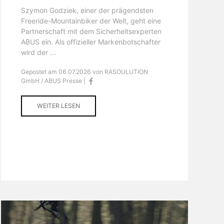
Szymon Godziek, einer der prägendsten
Freeride-Mountainbiker der Welt, geht eine
Partnerschaft mit dem Sicherheitsexperten
ABUS ein. Als offizieller Markenbotschafter
wird der ...
Gepostet am 06.07.2026 von RASOULUTION
GmbH / ABUS Presse |
WEITER LESEN