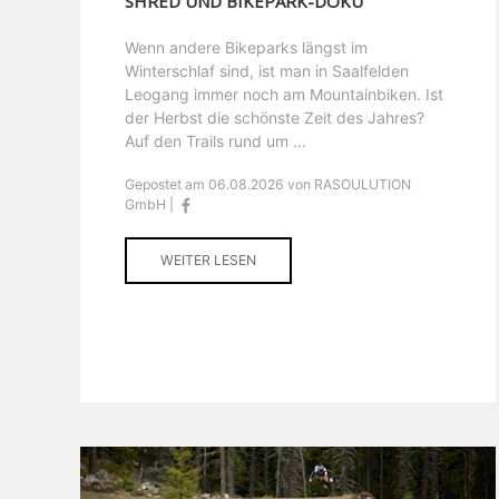
SHRED UND BIKEPARK-DOKU
Wenn andere Bikeparks längst im
Winterschlaf sind, ist man in Saalfelden
Leogang immer noch am Mountainbiken. Ist
der Herbst die schönste Zeit des Jahres?
Auf den Trails rund um ...
Gepostet am 06.08.2026 von RASOULUTION
GmbH |
WEITER LESEN