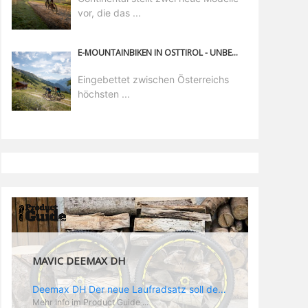
vor, die das ...
E-MOUNTAINBIKEN IN OSTTIROL - UNBERÜHRTE NATUR ZWISCHEN ÖSTERREICHS HÖCHSTEN GIPFELN ENTDECKEN
Eingebettet zwischen Österreichs
höchsten ...
MAVIC DEEMAX DH
Deemax DH Der neue Laufradsatz soll den veränderten Ansprüchen im Downhill Einsatz gerecht werden: die Geschwindigkeiten werden immer höher, die Kräfte, die aufs Material wirken ebenfalls. Damit steigen natürlich auch die Ansprüche der Fahrer ans Material. Das einzige, was eventuell niedriger wird, ist der Reifendruck. Somit ergibt sich der Anforderungskatalog an das Deemax-Update. Hier ist das Ergebnis: - der Laufradsatz bekam eine neue Felge mit 28 mm Innenbreite. Laut Scott Sharples ist das der beste Kompromiss aus Stabilität, Gewicht und Steifigkeit, vor allem aber passt diese Breite am besten zu den Reifen, die aktuell auf dem Markt sind und im Renneinsatz gefahren werden. Es gehe auch breite und schmaler, 28 mm hätten sich aber im Test als Optimum herausgestellt. - mit einem 4D-Fertigungsprozess wurde die Materialverteilung optimiert: Stabilität dort, wo sie erforderlich ist, Gewichtsersparnis da, wo es Sinn macht. Somit gibt Mavic eine GGewichtsersparnis von 15 % an, ohne an Stabilität einzubüßen - neue, ultraleichte „double butted“ Speichen und ein super effizienter Freilauf - Mavics bewährtes UST System für perfekte Kompatibilität mit Tubeless Reifen - Gewicht (Laufradset): 1944 g)
Mehr Info im Product Guide ...