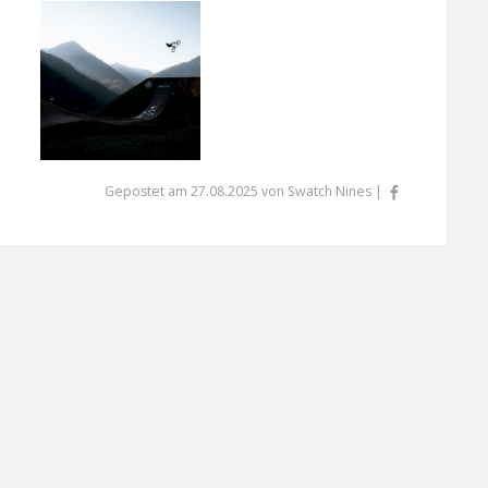
Gepostet am 27.08.2025 von Swatch Nines |