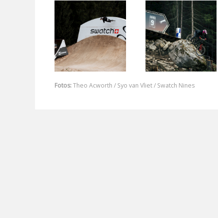
Fotos:
Theo Acworth / Syo van Vliet / Swatch Nines