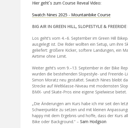
Hier geht´s zum Course Reveal Video:
Swatch Nines 2025 - Mountainbike Course
BIG AIR IN GREEN HILL, SLOPESTYLE & FREERIDE
Los geht’s vom 4.–6. September im Green Hill Bikepa
ausgelegt ist. Die Rider wollten ein Setup, um ihre S
geliefert: größere Kicker, softere Landungen, ein M
Airtime ohne Limit.
Weiter geht’s vom 9.–13. September in der Bike Repu
wurden die bestehenden Slopestyle- und Freeride-
Simon Moratz neu gestaltet. Swatch Nines bleibt dami
Strecke auf Weltklasse-Niveau mit modernsten Slope
BMX- und Skate-Pros eine eigene Spielwiese bietet.
„Die Änderungen am Kurs habe ich mir seit den letzte
Schwerpunkte zu setzen und mit kleinen Anpassung
happy mit dem Ergebnis und hoffe, dass der Kurs all
Bike oder Background.“ –
Sam Hodgson