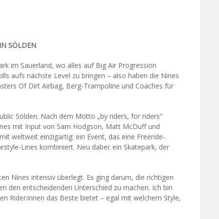
 IN SÖLDEN
rk im Sauerland, wo alles auf Big Air Progression
kills aufs nächste Level zu bringen – also haben die Nines
asters Of Dirt Airbag, Berg-Trampoline und Coaches für
blic Sölden. Nach dem Motto „by riders, for riders“
Lines mit Input von Sam Hodgson, Matt McDuff und
t weltweit einzigartig: ein Event, das eine Freeride-
style-Lines kombiniert. Neu dabei: ein Skatepark, der
n Nines intensiv überlegt. Es ging darum, die richtigen
en den entscheidenden Unterschied zu machen. Ich bin
en Rider:innen das Beste bietet – egal mit welchem Style,