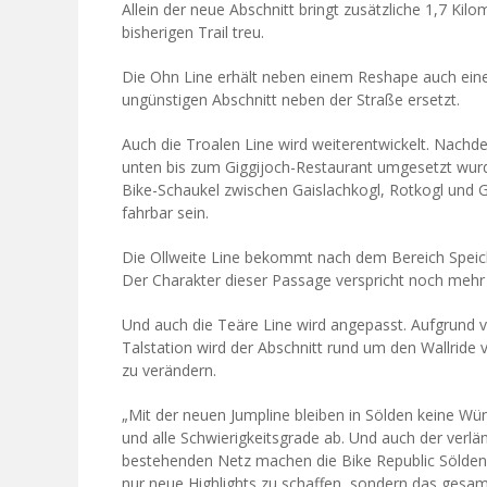
Allein der neue Abschnitt bringt zusätzliche 1,7 Kil
bisherigen Trail treu.
Die Ohn Line erhält neben einem Reshape auch eine
ungünstigen Abschnitt neben der Straße ersetzt.
Auch die Troalen Line wird weiterentwickelt. Nachd
unten bis zum Giggijoch-Restaurant umgesetzt wurde
Bike-Schaukel zwischen Gaislachkogl, Rotkogl und 
fahrbar sein.
Die Ollweite Line bekommt nach dem Bereich Speich
Der Charakter dieser Passage verspricht noch mehr 
Und auch die Teäre Line wird angepasst. Aufgrund 
Talstation wird der Abschnitt rund um den Wallride 
zu verändern.
„Mit der neuen Jumpline bleiben in Sölden keine Wü
und alle Schwierigkeitsgrade ab. Und auch der verlä
bestehenden Netz machen die Bike Republic Sölden z
nur neue Highlights zu schaffen, sondern das gesamt