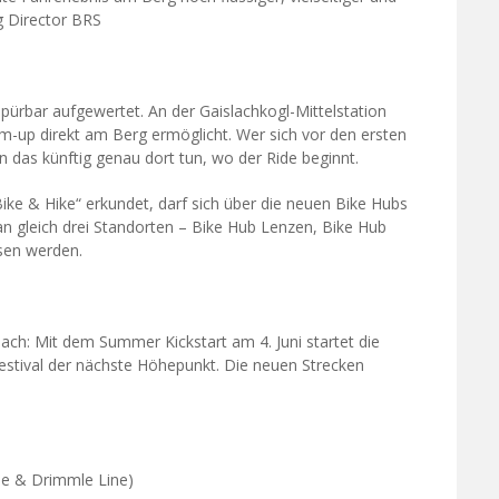
g Director BRS
spürbar aufgewertet. An der Gaislachkogl-Mittelstation
m-up direkt am Berg ermöglicht. Wer sich vor den ersten
nn das künftig genau dort tun, wo der Ride beginnt.
ike & Hike“ erkundet, darf sich über die neuen Bike Hubs
n gleich drei Standorten – Bike Hub Lenzen, Bike Hub
sen werden.
nach: Mit dem Summer Kickstart am 4. Juni startet die
Festival der nächste Höhepunkt. Die neuen Strecken
ne & Drimmle Line)