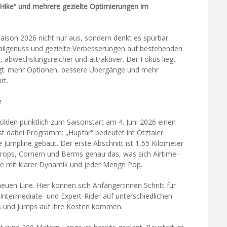
ike“ und mehrere gezielte Optimierungen im
Saison 2026 nicht nur aus, sondern denkt es spürbar
railgenuss und gezielte Verbesserungen auf bestehenden
 abwechslungsreicher und attraktiver. Der Fokus liegt
ingt: mehr Optionen, bessere Übergänge und mehr
rt.
e
Sölden pünktlich zum Saisonstart am 4. Juni 2026 einen
t dabei Programm: „Hupfar“ bedeutet im Ötztaler
 Jumpline gebaut. Der erste Abschnitt ist 1,55 Kilometer
, Drops, Cornern und Berms genau das, was sich Airtime-
cke mit klarer Dynamik und jeder Menge Pop.
neuen Line. Hier können sich Anfänger:innen Schritt für
Intermediate- und Expert-Rider auf unterschiedlichen
es und Jumps auf ihre Kosten kommen.