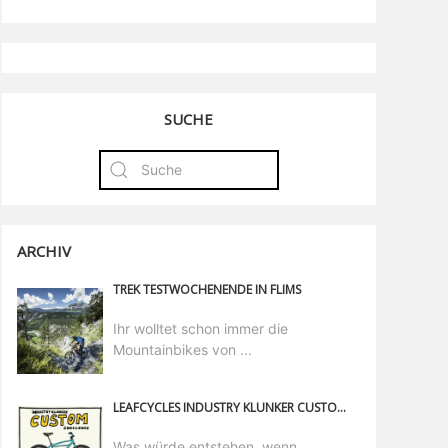
SUCHE
ARCHIV
TREK TESTWOCHENENDE IN FLIMS
Ihr wolltet schon immer die
Mountainbikes von ...
LEAFCYCLES INDUSTRY KLUNKER CUSTOM CHALLENGE
Was würde entstehen, wenn