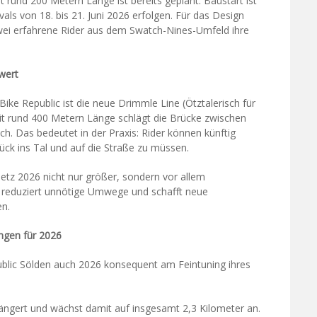
it rund 200 Metern Länge ist bereits geplant. Baustart ist
als von 18. bis 21. Juni 2026 erfolgen. Für das Design
ei erfahrene Rider aus dem Swatch-Nines-Umfeld ihre
wert
Bike Republic ist die neue Drimmle Line (Ötztalerisch für
mit rund 400 Metern Länge schlägt die Brücke zwischen
h. Das bedeutet in der Praxis: Rider können künftig
ck ins Tal und auf die Straße zu müssen.
tz 2026 nicht nur größer, sondern vor allem
w, reduziert unnötige Umwege und schafft neue
en.
ungen für 2026
blic Sölden auch 2026 konsequent am Feintuning ihres
längert und wächst damit auf insgesamt 2,3 Kilometer an.