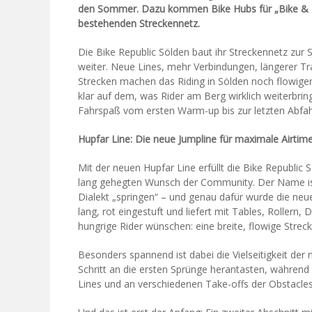
den Sommer. Dazu kommen Bike Hubs für „Bike & H
bestehenden Streckennetz.
Die Bike Republic Sölden baut ihr Streckennetz zur 
weiter. Neue Lines, mehr Verbindungen, längerer T
Strecken machen das Riding in Sölden noch flowiger,
klar auf dem, was Rider am Berg wirklich weiterbr
Fahrspaß vom ersten Warm-up bis zur letzten Abfah
Hupfar Line: Die neue Jumpline für maximale Airtim
Mit der neuen Hupfar Line erfüllt die Bike Republic 
lang gehegten Wunsch der Community. Der Name is
Dialekt „springen“ – und genau dafür wurde die neue
lang, rot eingestuft und liefert mit Tables, Rollern
hungrige Rider wünschen: eine breite, flowige Stre
Besonders spannend ist dabei die Vielseitigkeit der 
Schritt an die ersten Sprünge herantasten, während 
Lines und an verschiedenen Take-offs der Obstacl