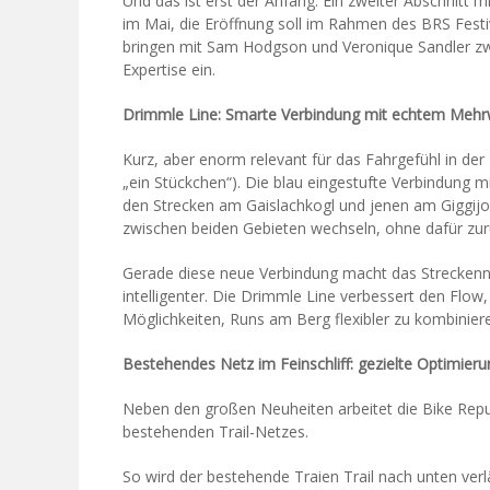
Und das ist erst der Anfang: Ein zweiter Abschnitt m
im Mai, die Eröffnung soll im Rahmen des BRS Festiv
bringen mit Sam Hodgson und Veronique Sandler zw
Expertise ein.
Drimmle Line: Smarte Verbindung mit echtem Mehr
Kurz, aber enorm relevant für das Fahrgefühl in der 
„ein Stückchen“). Die blau eingestufte Verbindung 
den Strecken am Gaislachkogl und jenen am Giggijoc
zwischen beiden Gebieten wechseln, ohne dafür zurü
Gerade diese neue Verbindung macht das Streckenne
intelligenter. Die Drimmle Line verbessert den Flo
Möglichkeiten, Runs am Berg flexibler zu kombinier
Bestehendes Netz im Feinschliff: gezielte Optimier
Neben den großen Neuheiten arbeitet die Bike Repu
bestehenden Trail-Netzes.
So wird der bestehende Traien Trail nach unten ver