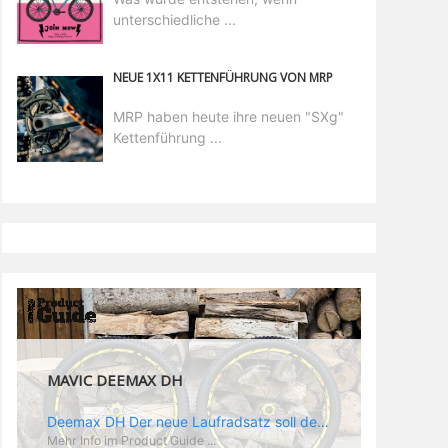
unterschiedliche ...
NEUE 1X11 KETTENFÜHRUNG VON MRP
MRP haben heute ihre neuen "SXg"
Kettenführung ...
MAVIC DEEMAX DH
Deemax DH Der neue Laufradsatz soll den veränderten Ansprüchen im Downhill Einsatz gerecht werden: die Geschwindigkeiten werden immer höher, die Kräfte, die aufs Material wirken ebenfalls. Damit steigen natürlich auch die Ansprüche der Fahrer ans Material. Das einzige, was eventuell niedriger wird, ist der Reifendruck. Somit ergibt sich der Anforderungskatalog an das Deemax-Update. Hier ist das Ergebnis: - der Laufradsatz bekam eine neue Felge mit 28 mm Innenbreite. Laut Scott Sharples ist das der beste Kompromiss aus Stabilität, Gewicht und Steifigkeit, vor allem aber passt diese Breite am besten zu den Reifen, die aktuell auf dem Markt sind und im Renneinsatz gefahren werden. Es gehe auch breite und schmaler, 28 mm hätten sich aber im Test als Optimum herausgestellt. - mit einem 4D-Fertigungsprozess wurde die Materialverteilung optimiert: Stabilität dort, wo sie erforderlich ist, Gewichtsersparnis da, wo es Sinn macht. Somit gibt Mavic eine GGewichtsersparnis von 15 % an, ohne an Stabilität einzubüßen - neue, ultraleichte „double butted“ Speichen und ein super effizienter Freilauf - Mavics bewährtes UST System für perfekte Kompatibilität mit Tubeless Reifen - Gewicht (Laufradset): 1944 g)
Mehr Info im Product Guide ...