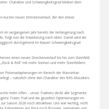
ometer. Charakter und Schwierigkeitsgrad bleiben dem
n kurzen neuen Streckenverlauf, der den etwas
em im vergangenen Jahr bereits die Verlängerung nach
, folgt nun die Erweiterung nach oben. Damit wird die
Giggijoch durchgehend im blauen Schwierigkeitsgrad
ersee einen neuen Streckenverlauf bis hin zum Steinfeld.
„Rock & Roll“ mit mehr Steinen und mehr Steinfeldern.
von Pistenadaptierungen im Bereich der Wasserkar-
verlegt – natürlich ohne den Charakter des BRS-Klassikers
nsche mehr offen – unser Trailnetz deckt alle Segmente
ngerte Traien Trail und die gezielten Optimierungen im
ur Saison 2026 noch attraktiver. Uns war wichtig, nicht
e Fahrerlebnis am Berg noch flüssiger, vielseitiger und