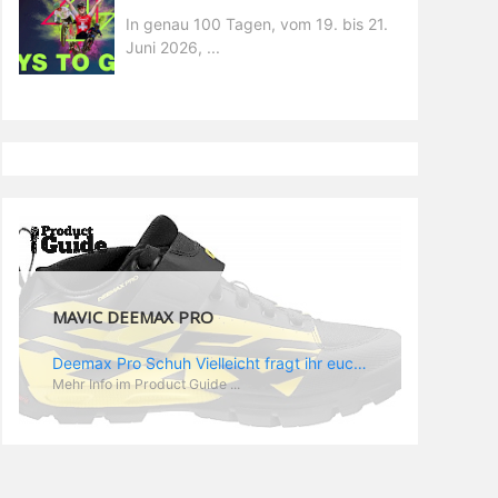
In genau 100 Tagen, vom 19. bis 21.
Juni 2026, ...
MAVIC DEEMAX PRO
Deemax Pro Schuh Vielleicht fragt ihr euch, was ein Schuh mit Deemax zu tun hat? Nun, hier spielt vor allem der Einsatzzweck eine Rolle: Deemax steht für Gravity pur und dafür ist auch der neue Schuh gedacht, der vor allem den Ideen von Downhill Legende Fabien Barel entspricht. Der Schuh soll ganz der Deemax Philosophie entsprechen: kompromisslose Funktion, effizient und hoher Komfort standen auf der Wunschliste von Fabien. Und das kam dabei heraus: - die neue „Energy Grip AM“ Sohle bietet maximale Stabilität und optimalen Grip auf dem Pedal. - die „Ergo Fit“ Innensohle soll super hohen Komfort bieten und optimal sitzen und zwar den ganzen Tag lang. - eine 3D-Mesch-Konstruktion soll den Fuß belüften und sowohl bei Sonne also auch unter kühlen Bedingungen für optimales Fußklima sorgen - die Assymetrische Konstruktion mit höherem Seitenteil innen soll den Knöchel optimal schützen - extra Schutz für die Zehen und die Fersen
Mehr Info im Product Guide ...