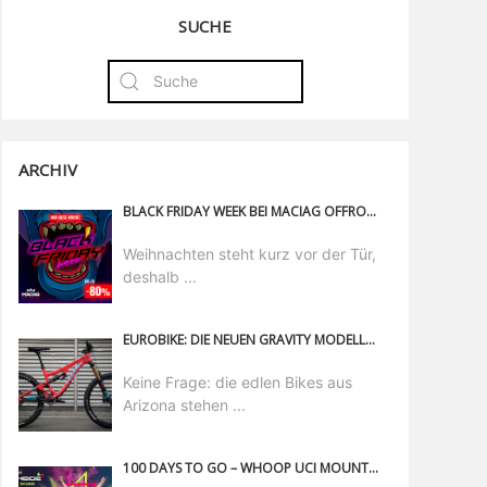
SUCHE
ARCHIV
BLACK FRIDAY WEEK BEI MACIAG OFFROAD - BIS ZU 80% SPAREN!
Weihnachten steht kurz vor der Tür,
deshalb ...
EUROBIKE: DIE NEUEN GRAVITY MODELLE VON PIVOT CYCLES
Keine Frage: die edlen Bikes aus
Arizona stehen ...
100 DAYS TO GO – WHOOP UCI MOUNTAIN BIKE WORLD CUP ANNIVERSARY EDITION X IN LENZERHEIDE