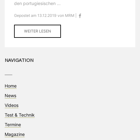
den portugiesischen ...
Gepostet am 13.12.2019 von MRM |
WEITER LESEN
NAVIGATION
____
Home
News
Videos
Test & Technik
Termine
Magazine