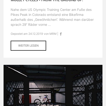
Nahe dem US Olympic Training Center am Fuße des
Pikes Peak in Colorado entstand eine Bikefirma
außerhalb des „Gewöhnlichen“. Während man darüber
sprach 29“ Räder vorne ...
Gepostet am 24.12.2019 von MRM |
WEITER LESEN