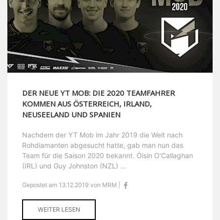
DER NEUE YT MOB: DIE 2020 TEAMFAHRER
KOMMEN AUS ÖSTERREICH, IRLAND,
NEUSEELAND UND SPANIEN
Nachdem der YT Mob im Jahr 2019 die Welt nach
Rohdiamanten abgesucht hatte, gab man nun das
Team für die Saison 2020 bekannt. Óisin O’Callaghan
(IRL) und Guy Johnston (NZL) ...
Gepostet am 13.12.2019 von MRM |
WEITER LESEN