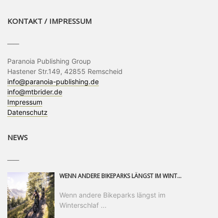
KONTAKT / IMPRESSUM
____
Paranoia Publishing Group
Hastener Str.149, 42855 Remscheid
info@paranoia-publishing.de
info@mtbrider.de
Impressum
Datenschutz
NEWS
____
WENN ANDERE BIKEPARKS LÄNGST IM WINTERSCHLAF SIND, IST MAN IN SAALFELDEN LEOGANG IMMER NOCH AM MOUNTAINBIKEN. IST DER HERBST DIE SCHÖNSTE ZEIT DES JAHRES? AUF DEN TRAILS RUND UM SAALFELDEN LEOGANG UND IM EPIC BIKEPARK LEOGANG IST ER DAS AUF JEDEN FALL – UND DIE GEFÜHLT DIE LÄNGSTE NOCH DAZU. NOCH BIS MINDESTENS 8. NOVEMBER STEHT DAS PINZGAUER MOUNTAINBIKE-PARADIES ALLEN RIDERN OFFEN, DIE EINFACH NICHT GENUG KRIEGEN KÖNNEN. DABEI HÄLT DIE GOLDENE JAHRESZEIT IN SAALFELDEN LEOGANG WEIT MEHR ALS LINES, TRAILS UND HERBSTPANORAMEN BEREIT: MIT DEM BIKE FESTIVAL, VERSCHIEDENEN LADIES SHRED EVENTS UND EINEM DIE GESAMTE SAISON ANDAUERNDEN PHOTO CONTEST ZUM 25-JÄHRIGEN BIKEPARK-JUBILÄUM GIBT ES RUND UM ÖSTERREICHS ÄLTESTEN BIKEPARK EINIGES ZU ERLEBEN.
Wenn andere Bikeparks längst im
Winterschlaf ...