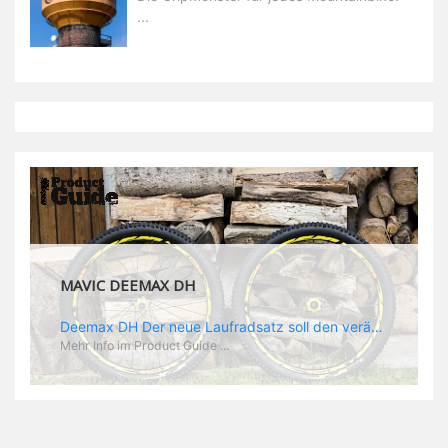
...
MAVIC DEEMAX DH
Deemax DH Der neue Laufradsatz soll den veränderten Ansprüchen im Downhill Einsatz gerecht werden: die Geschwindigkeiten werden immer höher, die Kräfte, die aufs Material wirken ebenfalls. Damit steigen natürlich auch die Ansprüche der Fahrer ans Material. Das einzige, was eventuell niedriger wird, ist der Reifendruck. Somit ergibt sich der Anforderungskatalog an das Deemax-Update. Hier ist das Ergebnis: - der Laufradsatz bekam eine neue Felge mit 28 mm Innenbreite. Laut Scott Sharples ist das der beste Kompromiss aus Stabilität, Gewicht und Steifigkeit, vor allem aber passt diese Breite am besten zu den Reifen, die aktuell auf dem Markt sind und im Renneinsatz gefahren werden. Es gehe auch breite und schmaler, 28 mm hätten sich aber im Test als Optimum herausgestellt. - mit einem 4D-Fertigungsprozess wurde die Materialverteilung optimiert: Stabilität dort, wo sie erforderlich ist, Gewichtsersparnis da, wo es Sinn macht. Somit gibt Mavic eine GGewichtsersparnis von 15 % an, ohne an Stabilität einzubüßen - neue, ultraleichte „double butted“ Speichen und ein super effizienter Freilauf - Mavics bewährtes UST System für perfekte Kompatibilität mit Tubeless Reifen - Gewicht (Laufradset): 1944 g)
Mehr Info im Product Guide ...