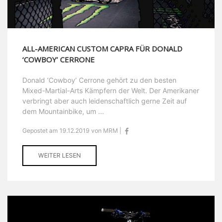
ALL-AMERICAN CUSTOM CAPRA FÜR DONALD
‘COWBOY’ CERRONE
Donald ‘Cowboy’ Cerrone gehört zu den besten
Mixed-Martial-Arts Kämpfern der Welt. Der Amerikaner
verbringt aber auch leidenschaftlich gerne Zeit auf
dem Mountainbike, um ...
Gepostet am 19.12.2019 von MRM |
WEITER LESEN