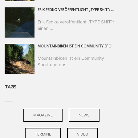
ERIK FEDKO VERÖFFENTLICHT „TYPE SHIT": EINEN 23-MINÜTIGEN MOUNTAINBIKE-FILM, ÜBER DREI JAHRE RUND UM DIE WELT GEDREHT. ZEITGLEICH LAUNCHT ER DIE GLEICHNAMIGE KOLLEKTION SEINER BRAND TYPE. EIN SEGMENT DES FILMS ERSCHEINT SEPARAT AUF RED BULL BIKE.
Erik Fedko veröffentlicht „TYPE SHIT":
einen ...
MOUNTAINBIKEN IST EIN COMMUNITY SPORT UND DAS BEWEIST SICH IN DER BIKE REPUBLIC SÖLDEN GERADE EINDRUCKSVOLL AUF ALLEN LEVELN. FREERIDE PROFI, SHAPERIN UND FRISCH GEWÄHLTE SWATCH NINES MVP VERO SANDLER IST BEGEISTERT VON DER VIELFALT DER BIKE DESTINATION, DER NEUEN JUMPLINE UND PLÄDIERT FÜR MUT BEI (FRAUEN) COMMUNITIES. VERO UND IHR VERLOBTER SAM HODGES VERBRINGEN MEHRERE MONATE IN DER BIKE REPUBLIC UND LASSEN UNS DARAN TEILHABEN. UM COMMUNITY GEHT ES AUCH BEI DER PARTNERSCHAFT ZWISCHEN SÖLDEN UND DEM NEUEN RIDERS PARK DONOVALY IN DER SLOWAKEI: DER DORTIGE TOURISMUSDIREKTOR JIRI PEC IST ÜBERZEUGT: VON MEHR BIKEPARKS PROFITIERT DIE GANZE MTB-SZENE – UND MIT DOMINIK LINSER, GESCHÄFTSFÜHRER DER BRS, HAT ER DAMIT DEN PERFEKTEN PARTNER GEFUNDEN.
Mountainbiken ist ein Community
Sport und das ...
TAGS
____
MAGAZINE
NEWS
TERMINE
VIDEO