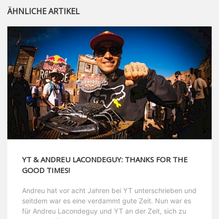
ÄHNLICHE ARTIKEL
YT & ANDREU LACONDEGUY: THANKS FOR THE
GOOD TIMES!
Andreu hat vor acht Jahren bei YT unterschrieben und
seitdem war es eine verdammt gute Zeit. Nun war es
für Andreu Lacondeguy und YT an der Zeit, sich zu