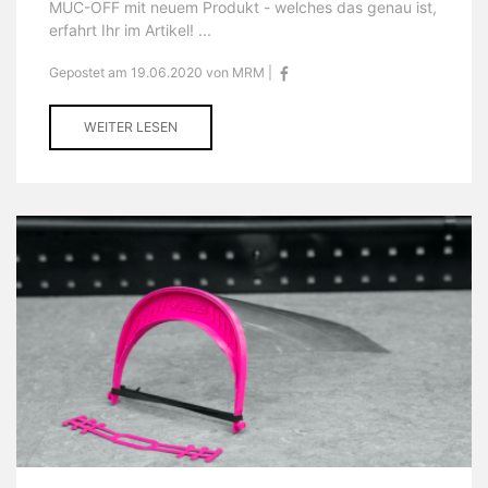
MUC-OFF mit neuem Produkt - welches das genau ist,
erfahrt Ihr im Artikel! ...
Gepostet am 19.06.2020 von MRM |
WEITER LESEN