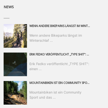
NEWS
____
WENN ANDERE BIKEPARKS LÄNGST IM WINTERSCHLAF SIND, IST MAN IN SAALFELDEN LEOGANG IMMER NOCH AM MOUNTAINBIKEN. IST DER HERBST DIE SCHÖNSTE ZEIT DES JAHRES? AUF DEN TRAILS RUND UM SAALFELDEN LEOGANG UND IM EPIC BIKEPARK LEOGANG IST ER DAS AUF JEDEN FALL – UND DIE GEFÜHLT DIE LÄNGSTE NOCH DAZU. NOCH BIS MINDESTENS 8. NOVEMBER STEHT DAS PINZGAUER MOUNTAINBIKE-PARADIES ALLEN RIDERN OFFEN, DIE EINFACH NICHT GENUG KRIEGEN KÖNNEN. DABEI HÄLT DIE GOLDENE JAHRESZEIT IN SAALFELDEN LEOGANG WEIT MEHR ALS LINES, TRAILS UND HERBSTPANORAMEN BEREIT: MIT DEM BIKE FESTIVAL, VERSCHIEDENEN LADIES SHRED EVENTS UND EINEM DIE GESAMTE SAISON ANDAUERNDEN PHOTO CONTEST ZUM 25-JÄHRIGEN BIKEPARK-JUBILÄUM GIBT ES RUND UM ÖSTERREICHS ÄLTESTEN BIKEPARK EINIGES ZU ERLEBEN.
Wenn andere Bikeparks längst im
Winterschlaf ...
ERIK FEDKO VERÖFFENTLICHT „TYPE SHIT": EINEN 23-MINÜTIGEN MOUNTAINBIKE-FILM, ÜBER DREI JAHRE RUND UM DIE WELT GEDREHT. ZEITGLEICH LAUNCHT ER DIE GLEICHNAMIGE KOLLEKTION SEINER BRAND TYPE. EIN SEGMENT DES FILMS ERSCHEINT SEPARAT AUF RED BULL BIKE.
Erik Fedko veröffentlicht „TYPE SHIT":
einen ...
MOUNTAINBIKEN IST EIN COMMUNITY SPORT UND DAS BEWEIST SICH IN DER BIKE REPUBLIC SÖLDEN GERADE EINDRUCKSVOLL AUF ALLEN LEVELN. FREERIDE PROFI, SHAPERIN UND FRISCH GEWÄHLTE SWATCH NINES MVP VERO SANDLER IST BEGEISTERT VON DER VIELFALT DER BIKE DESTINATION, DER NEUEN JUMPLINE UND PLÄDIERT FÜR MUT BEI (FRAUEN) COMMUNITIES. VERO UND IHR VERLOBTER SAM HODGES VERBRINGEN MEHRERE MONATE IN DER BIKE REPUBLIC UND LASSEN UNS DARAN TEILHABEN. UM COMMUNITY GEHT ES AUCH BEI DER PARTNERSCHAFT ZWISCHEN SÖLDEN UND DEM NEUEN RIDERS PARK DONOVALY IN DER SLOWAKEI: DER DORTIGE TOURISMUSDIREKTOR JIRI PEC IST ÜBERZEUGT: VON MEHR BIKEPARKS PROFITIERT DIE GANZE MTB-SZENE – UND MIT DOMINIK LINSER, GESCHÄFTSFÜHRER DER BRS, HAT ER DAMIT DEN PERFEKTEN PARTNER GEFUNDEN.
Mountainbiken ist ein Community
Sport und das ...