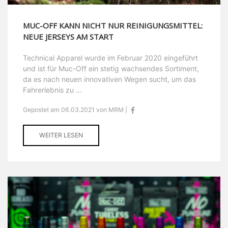
MUC-OFF KANN NICHT NUR REINIGUNGSMITTEL:
NEUE JERSEYS AM START
Technical Apparel wurde im Februar 2020 eingeführt
und ist für Muc-Off ein stetig wachsendes Sortiment,
da es nach neuen innovativen Wegen sucht, um das
Fahrerlebnis zu ...
Gepostet am 06.03.2021 von MRM |
WEITER LESEN