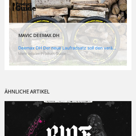
MAVIC DEEMAX DH
Deemax DH Der neue Laufradsatz soll den veränderten Ansprüchen im Downhill Einsatz gerecht werden: die Geschwindigkeiten werden immer höher, die Kräfte, die aufs Material wirken ebenfalls. Damit steigen natürlich auch die Ansprüche der Fahrer ans Material. Das einzige, was eventuell niedriger wird, ist der Reifendruck. Somit ergibt sich der Anforderungskatalog an das Deemax-Update. Hier ist das Ergebnis: - der Laufradsatz bekam eine neue Felge mit 28 mm Innenbreite. Laut Scott Sharples ist das der beste Kompromiss aus Stabilität, Gewicht und Steifigkeit, vor allem aber passt diese Breite am besten zu den Reifen, die aktuell auf dem Markt sind und im Renneinsatz gefahren werden. Es gehe auch breite und schmaler, 28 mm hätten sich aber im Test als Optimum herausgestellt. - mit einem 4D-Fertigungsprozess wurde die Materialverteilung optimiert: Stabilität dort, wo sie erforderlich ist, Gewichtsersparnis da, wo es Sinn macht. Somit gibt Mavic eine GGewichtsersparnis von 15 % an, ohne an Stabilität einzubüßen - neue, ultraleichte „double butted“ Speichen und ein super effizienter Freilauf - Mavics bewährtes UST System für perfekte Kompatibilität mit Tubeless Reifen - Gewicht (Laufradset): 1944 g)
Mehr Info im Product Guide ...
ÄHNLICHE ARTIKEL