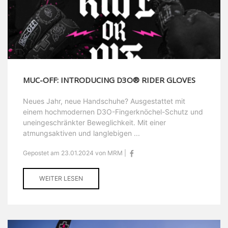
MUC-OFF: INTRODUCING D3O® RIDER GLOVES
Neues Jahr, neue Handschuhe? Ausgestattet mit
einem hochmodernen D3O-Fingerknöchel-Schutz und
uneingeschränkter Beweglichkeit. Mit einer
atmungsaktiven und langlebigen ...
Gepostet am 23.01.2024 von MRM |
WEITER LESEN