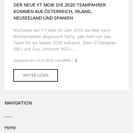
DER NEUE YT MOB: DIE 2020 TEAMFAHRER
KOMMEN AUS ÖSTERREICH, IRLAND,
NEUSEELAND UND SPANIEN
Nachdem der YT Mob im Jahr 2019 die Welt nach
Rohdiamanten abgesucht hatte, gab man nun das
Team für die Saison 2020 bekannt. Óisin O’Callaghan
(IRL) und Guy Johnston (NZL) ...
Gepostet am 13.12.2019 von MRM |
WEITER LESEN
NAVIGATION
____
Home