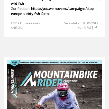
wild-fish
|
Zur Petition:
https://you.wemove.eu/campaigns/stop-
europe-s-dirty-fish-farms
Fotos:
Liz Seabrook /
Gepostet am 05.06.2019
Artifishal
von MRM |