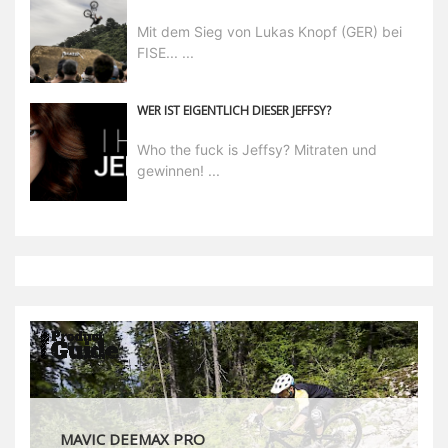
Mit dem Sieg von Lukas Knopf (GER) bei
FISE... ...
WER IST EIGENTLICH DIESER JEFFSY?
Who the fuck is Jeffsy? Mitraten und
gewinnen! ...
MAVIC DEEMAX DH