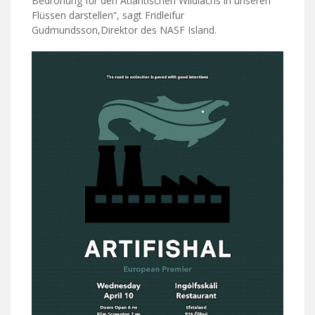
Bedrohung für den Atlantischen Wildlachs in unseren
Flüssen darstellen“, sagt Fridleifur
Gudmundsson,Direktor des NASF Island.