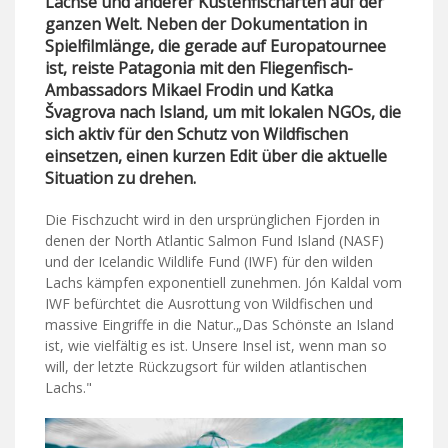
Lachse und anderer Küstenfischarten auf der
ganzen Welt. Neben der Dokumentation in
Spielfilmlänge, die gerade auf Europatournee
ist, reiste Patagonia mit den Fliegenfisch-
Ambassadors Mikael Frodin und Katka
Švagrova nach Island, um mit lokalen NGOs, die
sich aktiv für den Schutz von Wildfischen
einsetzen, einen kurzen Edit über die aktuelle
Situation zu drehen.
Die Fischzucht wird in den ursprünglichen Fjorden in
denen der North Atlantic Salmon Fund Island (NASF)
und der Icelandic Wildlife Fund (IWF) für den wilden
Lachs kämpfen exponentiell zunehmen. Jón Kaldal vom
IWF befürchtet die Ausrottung von Wildfischen und
massive Eingriffe in die Natur.„Das Schönste an Island
ist, wie vielfältig es ist. Unsere Insel ist, wenn man so
will, der letzte Rückzugsort für wilden atlantischen
Lachs."