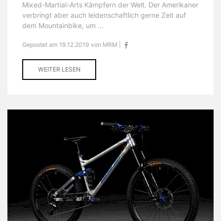
Mixed-Martial-Arts Kämpfern der Welt. Der Amerikaner
verbringt aber auch leidenschaftlich gerne Zeit auf
dem Mountainbike, um ...
Gepostet am 19.12.2019 von MRM |
WEITER LESEN