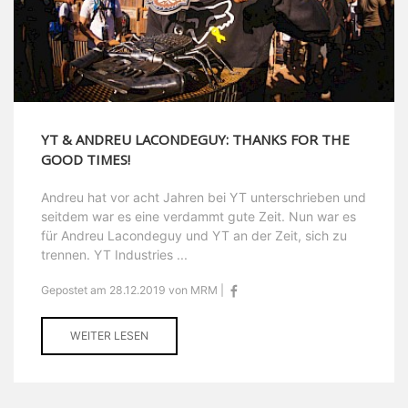
YT & ANDREU LACONDEGUY: THANKS FOR THE
GOOD TIMES!
Andreu hat vor acht Jahren bei YT unterschrieben und
seitdem war es eine verdammt gute Zeit. Nun war es
für Andreu Lacondeguy und YT an der Zeit, sich zu
trennen. YT Industries ...
Gepostet am 28.12.2019 von MRM |
WEITER LESEN