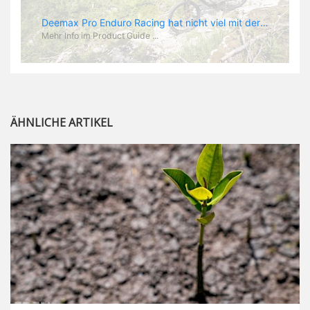
Deemax DH Der neue Laufradsatz soll den veränderten Ansprüchen im Downhill Einsatz gerecht werden: die Geschwindigkeiten werden immer höher, die Kräfte, die aufs Material wirken ebenfalls. Damit steigen natürlich auch die Ansprüche der Fahrer ans Material. Das einzige, was eventuell niedriger wird, ist der Reifendruck. Somit ergibt sich der Anforderungskatalog an das Deemax-Update. Hier ist das Ergebnis: - der Laufradsatz bekam eine neue Felge mit 28 mm Innenbreite. Laut Scott Sharples ist das der beste Kompromiss aus Stabilität, Gewicht und Steifigkeit, vor allem aber passt diese Breite am besten zu den Reifen, die aktuell auf dem Markt sind und im Renneinsatz gefahren werden. Es gehe auch breite und schmaler, 28 mm hätten sich aber im Test als Optimum herausgestellt. - mit einem 4D-Fertigungsprozess wurde die Materialverteilung optimiert: Stabilität dort, wo sie erforderlich ist, Gewichtsersparnis da, wo es Sinn macht. Somit gibt Mavic eine GGewichtsersparnis von 15 % an, ohne an Stabilität einzubüßen - neue, ultraleichte „double butted“ Speichen und ein super effizienter Freilauf - Mavics bewährtes UST System für perfekte Kompatibilität mit Tubeless Reifen - Gewicht (Laufradset): 1944 g)
Mehr Info im Product Guide ...
ÄHNLICHE ARTIKEL