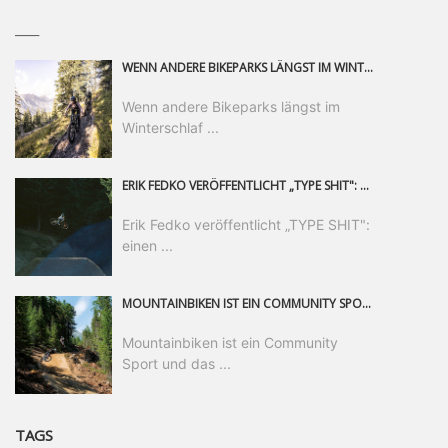
____
WENN ANDERE BIKEPARKS LÄNGST IM WINTERSCHLAF SIND, IST MAN IN SAALFELDEN LEOGANG IMMER NOCH AM MOUNTAINBIKEN. IST DER HERBST DIE SCHÖNSTE ZEIT DES JAHRES? AUF DEN TRAILS RUND UM SAALFELDEN LEOGANG UND IM EPIC BIKEPARK LEOGANG IST ER DAS AUF JEDEN FALL – UND DIE GEFÜHLT DIE LÄNGSTE NOCH DAZU. NOCH BIS MINDESTENS 8. NOVEMBER STEHT DAS PINZGAUER MOUNTAINBIKE-PARADIES ALLEN RIDERN OFFEN, DIE EINFACH NICHT GENUG KRIEGEN KÖNNEN. DABEI HÄLT DIE GOLDENE JAHRESZEIT IN SAALFELDEN LEOGANG WEIT MEHR ALS LINES, TRAILS UND HERBSTPANORAMEN BEREIT: MIT DEM BIKE FESTIVAL, VERSCHIEDENEN LADIES SHRED EVENTS UND EINEM DIE GESAMTE SAISON ANDAUERNDEN PHOTO CONTEST ZUM 25-JÄHRIGEN BIKEPARK-JUBILÄUM GIBT ES RUND UM ÖSTERREICHS ÄLTESTEN BIKEPARK EINIGES ZU ERLEBEN.
Wenn andere Bikeparks längst im
Winterschlaf ...
ERIK FEDKO VERÖFFENTLICHT „TYPE SHIT": EINEN 23-MINÜTIGEN MOUNTAINBIKE-FILM, ÜBER DREI JAHRE RUND UM DIE WELT GEDREHT. ZEITGLEICH LAUNCHT ER DIE GLEICHNAMIGE KOLLEKTION SEINER BRAND TYPE. EIN SEGMENT DES FILMS ERSCHEINT SEPARAT AUF RED BULL BIKE.
Erik Fedko veröffentlicht „TYPE SHIT":
einen ...
MOUNTAINBIKEN IST EIN COMMUNITY SPORT UND DAS BEWEIST SICH IN DER BIKE REPUBLIC SÖLDEN GERADE EINDRUCKSVOLL AUF ALLEN LEVELN. FREERIDE PROFI, SHAPERIN UND FRISCH GEWÄHLTE SWATCH NINES MVP VERO SANDLER IST BEGEISTERT VON DER VIELFALT DER BIKE DESTINATION, DER NEUEN JUMPLINE UND PLÄDIERT FÜR MUT BEI (FRAUEN) COMMUNITIES. VERO UND IHR VERLOBTER SAM HODGES VERBRINGEN MEHRERE MONATE IN DER BIKE REPUBLIC UND LASSEN UNS DARAN TEILHABEN. UM COMMUNITY GEHT ES AUCH BEI DER PARTNERSCHAFT ZWISCHEN SÖLDEN UND DEM NEUEN RIDERS PARK DONOVALY IN DER SLOWAKEI: DER DORTIGE TOURISMUSDIREKTOR JIRI PEC IST ÜBERZEUGT: VON MEHR BIKEPARKS PROFITIERT DIE GANZE MTB-SZENE – UND MIT DOMINIK LINSER, GESCHÄFTSFÜHRER DER BRS, HAT ER DAMIT DEN PERFEKTEN PARTNER GEFUNDEN.
Mountainbiken ist ein Community
Sport und das ...
TAGS