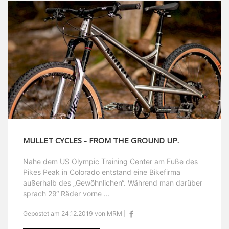
MULLET CYCLES - FROM THE GROUND UP.
Nahe dem US Olympic Training Center am Fuße des
Pikes Peak in Colorado entstand eine Bikefirma
außerhalb des „Gewöhnlichen“. Während man darüber
sprach 29“ Räder vorne ...
Gepostet am 24.12.2019 von MRM |