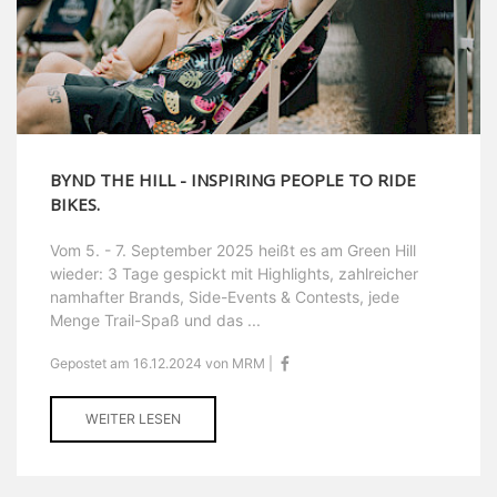
BYND THE HILL - INSPIRING PEOPLE TO RIDE
BIKES.
Vom 5. - 7. September 2025 heißt es am Green Hill
wieder: 3 Tage gespickt mit Highlights, zahlreicher
namhafter Brands, Side-Events & Contests, jede
Menge Trail-Spaß und das ...
Gepostet am 16.12.2024 von MRM |
WEITER LESEN