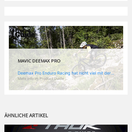
MAVIC DEEMAX DH
Deemax DH Der neue Laufradsatz soll den veränderten Ansprüchen im Downhill Einsatz gerecht werden: die Geschwindigkeiten werden immer höher, die Kräfte, die aufs Material wirken ebenfalls. Damit steigen natürlich auch die Ansprüche der Fahrer ans Material. Das einzige, was eventuell niedriger wird, ist der Reifendruck. Somit ergibt sich der Anforderungskatalog an das Deemax-Update. Hier ist das Ergebnis: - der Laufradsatz bekam eine neue Felge mit 28 mm Innenbreite. Laut Scott Sharples ist das der beste Kompromiss aus Stabilität, Gewicht und Steifigkeit, vor allem aber passt diese Breite am besten zu den Reifen, die aktuell auf dem Markt sind und im Renneinsatz gefahren werden. Es gehe auch breite und schmaler, 28 mm hätten sich aber im Test als Optimum herausgestellt. - mit einem 4D-Fertigungsprozess wurde die Materialverteilung optimiert: Stabilität dort, wo sie erforderlich ist, Gewichtsersparnis da, wo es Sinn macht. Somit gibt Mavic eine GGewichtsersparnis von 15 % an, ohne an Stabilität einzubüßen - neue, ultraleichte „double butted“ Speichen und ein super effizienter Freilauf - Mavics bewährtes UST System für perfekte Kompatibilität mit Tubeless Reifen - Gewicht (Laufradset): 1944 g)
Mehr Info im Product Guide ...
ÄHNLICHE ARTIKEL