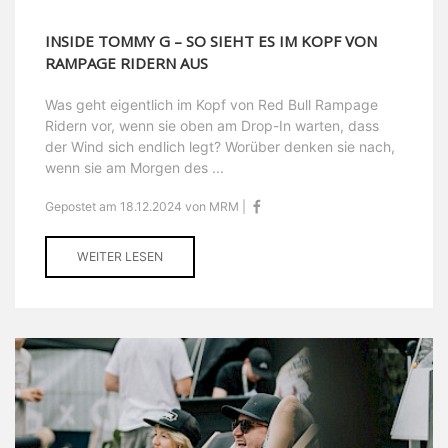
INSIDE TOMMY G – SO SIEHT ES IM KOPF VON
RAMPAGE RIDERN AUS
Was geht eigentlich im Kopf von Red Bull Rampage
Ridern vor, wenn sie oben am Drop-In warten, dass
der Wind sich endlich legt? Worüber denken sie nach,
wenn sie am Morgen des ...
Gepostet am 18.12.2024 von MRM |
WEITER LESEN