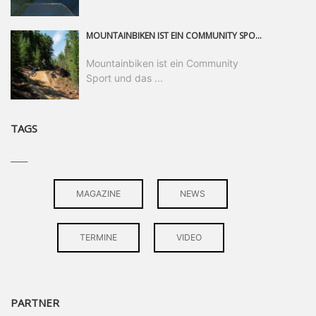
MOUNTAINBIKEN IST EIN COMMUNITY SPORT UND DAS BEWEIST SICH IN DER BIKE REPUBLIC SÖLDEN GERADE EINDRUCKSVOLL AUF ALLEN LEVELN. FREERIDE PROFI, SHAPERIN UND FRISCH GEWÄHLTE SWATCH NINES MVP VERO SANDLER IST BEGEISTERT VON DER VIELFALT DER BIKE DESTINATION, DER NEUEN JUMPLINE UND PLÄDIERT FÜR MUT BEI (FRAUEN) COMMUNITIES. VERO UND IHR VERLOBTER SAM HODGES VERBRINGEN MEHRERE MONATE IN DER BIKE REPUBLIC UND LASSEN UNS DARAN TEILHABEN. UM COMMUNITY GEHT ES AUCH BEI DER PARTNERSCHAFT ZWISCHEN SÖLDEN UND DEM NEUEN RIDERS PARK DONOVALY IN DER SLOWAKEI: DER DORTIGE TOURISMUSDIREKTOR JIRI PEC IST ÜBERZEUGT: VON MEHR BIKEPARKS PROFITIERT DIE GANZE MTB-SZENE – UND MIT DOMINIK LINSER, GESCHÄFTSFÜHRER DER BRS, HAT ER DAMIT DEN PERFEKTEN PARTNER GEFUNDEN.
Mountainbiken ist ein Community
Sport und das ...
TAGS
____
MAGAZINE
NEWS
TERMINE
VIDEO
PARTNER