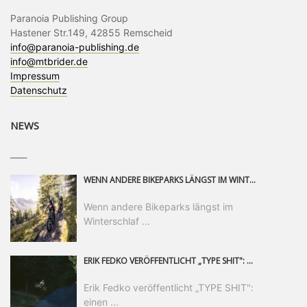
Paranoia Publishing Group
Hastener Str.149, 42855 Remscheid
info@paranoia-publishing.de
info@mtbrider.de
Impressum
Datenschutz
NEWS
____
WENN ANDERE BIKEPARKS LÄNGST IM WINTERSCHLAF SIND, IST MAN IN SAALFELDEN LEOGANG IMMER NOCH AM MOUNTAINBIKEN. IST DER HERBST DIE SCHÖNSTE ZEIT DES JAHRES? AUF DEN TRAILS RUND UM SAALFELDEN LEOGANG UND IM EPIC BIKEPARK LEOGANG IST ER DAS AUF JEDEN FALL – UND DIE GEFÜHLT DIE LÄNGSTE NOCH DAZU. NOCH BIS MINDESTENS 8. NOVEMBER STEHT DAS PINZGAUER MOUNTAINBIKE-PARADIES ALLEN RIDERN OFFEN, DIE EINFACH NICHT GENUG KRIEGEN KÖNNEN. DABEI HÄLT DIE GOLDENE JAHRESZEIT IN SAALFELDEN LEOGANG WEIT MEHR ALS LINES, TRAILS UND HERBSTPANORAMEN BEREIT: MIT DEM BIKE FESTIVAL, VERSCHIEDENEN LADIES SHRED EVENTS UND EINEM DIE GESAMTE SAISON ANDAUERNDEN PHOTO CONTEST ZUM 25-JÄHRIGEN BIKEPARK-JUBILÄUM GIBT ES RUND UM ÖSTERREICHS ÄLTESTEN BIKEPARK EINIGES ZU ERLEBEN.
Wenn andere Bikeparks längst im
Winterschlaf ...
ERIK FEDKO VERÖFFENTLICHT „TYPE SHIT": EINEN 23-MINÜTIGEN MOUNTAINBIKE-FILM, ÜBER DREI JAHRE RUND UM DIE WELT GEDREHT. ZEITGLEICH LAUNCHT ER DIE GLEICHNAMIGE KOLLEKTION SEINER BRAND TYPE. EIN SEGMENT DES FILMS ERSCHEINT SEPARAT AUF RED BULL BIKE.
Erik Fedko veröffentlicht „TYPE SHIT":
einen ...