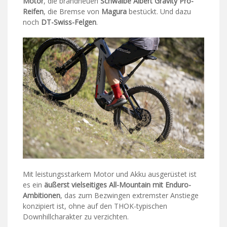
Motor
, die brandneuen
Schwalbe Albert Gravity Pro-
Reifen
, die Bremse von
Magura
bestückt. Und dazu
noch
DT-Swiss-Felgen
.
Mit leistungsstarkem Motor und Akku ausgerüstet ist
es ein
äußerst vielseitiges All-Mountain mit Enduro-
Ambitionen
, das zum Bezwingen extremster Anstiege
konzipiert ist, ohne auf den THOK-typischen
Downhillcharakter zu verzichten.