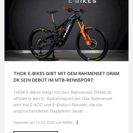
THOK E-BIKES GIBT MIT DEM RAHMENSET GRAM
DK SEIN DEBÜT IM MTB-RENNSPORT:
THOK E-Bikes steigt mit dem Rahmenset GRAM dk
offiziell in den E- Radrennsport ein. Das Rahmenset
wird bei E-XCO und E-Enduro-Rennen, die die
anspruchsvollsten Disziplinen dieser ...
Gepostet am 13.03.2025 von MRM |