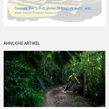
Deemax Pro Schuh Vielleicht fragt ihr euch, was ein Schuh mit Deemax zu tun hat? Nun, hier spielt vor allem der Einsatzzweck eine Rolle: Deemax steht für Gravity pur und dafür ist auch der neue Schuh gedacht, der vor allem den Ideen von Downhill Legende Fabien Barel entspricht. Der Schuh soll ganz der Deemax Philosophie entsprechen: kompromisslose Funktion, effizient und hoher Komfort standen auf der Wunschliste von Fabien. Und das kam dabei heraus: - die neue „Energy Grip AM“ Sohle bietet maximale Stabilität und optimalen Grip auf dem Pedal. - die „Ergo Fit“ Innensohle soll super hohen Komfort bieten und optimal sitzen und zwar den ganzen Tag lang. - eine 3D-Mesch-Konstruktion soll den Fuß belüften und sowohl bei Sonne also auch unter kühlen Bedingungen für optimales Fußklima sorgen - die Assymetrische Konstruktion mit höherem Seitenteil innen soll den Knöchel optimal schützen - extra Schutz für die Zehen und die Fersen
Mehr Info im Product Guide ...
ÄHNLICHE ARTIKEL