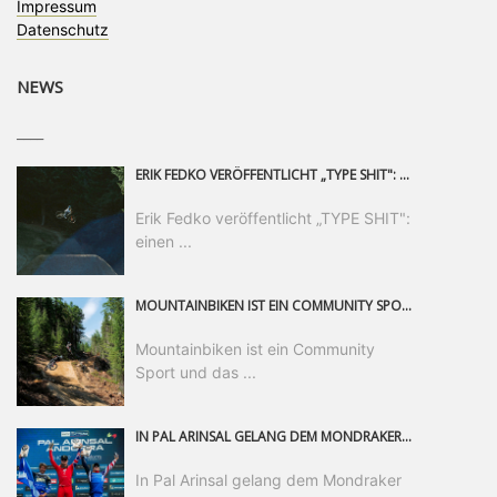
Impressum
Datenschutz
NEWS
____
ERIK FEDKO VERÖFFENTLICHT „TYPE SHIT": EINEN 23-MINÜTIGEN MOUNTAINBIKE-FILM, ÜBER DREI JAHRE RUND UM DIE WELT GEDREHT. ZEITGLEICH LAUNCHT ER DIE GLEICHNAMIGE KOLLEKTION SEINER BRAND TYPE. EIN SEGMENT DES FILMS ERSCHEINT SEPARAT AUF RED BULL BIKE.
Erik Fedko veröffentlicht „TYPE SHIT":
einen ...
MOUNTAINBIKEN IST EIN COMMUNITY SPORT UND DAS BEWEIST SICH IN DER BIKE REPUBLIC SÖLDEN GERADE EINDRUCKSVOLL AUF ALLEN LEVELN. FREERIDE PROFI, SHAPERIN UND FRISCH GEWÄHLTE SWATCH NINES MVP VERO SANDLER IST BEGEISTERT VON DER VIELFALT DER BIKE DESTINATION, DER NEUEN JUMPLINE UND PLÄDIERT FÜR MUT BEI (FRAUEN) COMMUNITIES. VERO UND IHR VERLOBTER SAM HODGES VERBRINGEN MEHRERE MONATE IN DER BIKE REPUBLIC UND LASSEN UNS DARAN TEILHABEN. UM COMMUNITY GEHT ES AUCH BEI DER PARTNERSCHAFT ZWISCHEN SÖLDEN UND DEM NEUEN RIDERS PARK DONOVALY IN DER SLOWAKEI: DER DORTIGE TOURISMUSDIREKTOR JIRI PEC IST ÜBERZEUGT: VON MEHR BIKEPARKS PROFITIERT DIE GANZE MTB-SZENE – UND MIT DOMINIK LINSER, GESCHÄFTSFÜHRER DER BRS, HAT ER DAMIT DEN PERFEKTEN PARTNER GEFUNDEN.
Mountainbiken ist ein Community
Sport und das ...
IN PAL ARINSAL GELANG DEM MONDRAKER FACTORY RACING DH-TEAM DER ERSTE PODIUMSERFOLG DER SAISON. NACHDEM ER DAS GANZE WOCHENENDE ÜBER EIN HERAUSRAGENDES TEMPO GEZEIGT HATTE, LEGTE RYAN „PINKY“ PINKERTON EINEN SENSATIONELLEN RENNLAUF HIN UND SICHERTE SICH DEN DRITTEN PLATZ – EIN ERGEBNIS, DAS DIE HARTE ARBEIT DES TEAMS BELOHNT UND EINEN WICHTIGEN WENDEPUNKT FÜR DEN WEITEREN SAISONVERLAUF MARKIERT.
In Pal Arinsal gelang dem Mondraker