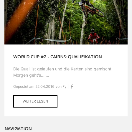
WORLD CUP #2 - CAIRNS: QUALIFIKATION
Die Quali ist gelaufen und die Karten sind gemischt!
Morgen geht's... ...
Gepostet am 22.04.2016 von Fy |
WEITER LESEN
NAVIGATION