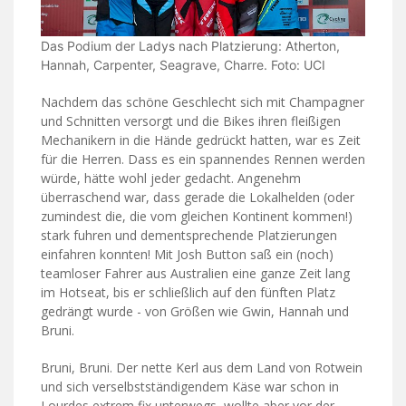
Das Podium der Ladys nach Platzierung: Atherton,
Hannah, Carpenter, Seagrave, Charre. Foto: UCI
Nachdem das schöne Geschlecht sich mit Champagner
und Schnitten versorgt und die Bikes ihren fleißigen
Mechanikern in die Hände gedrückt hatten, war es Zeit
für die Herren. Dass es ein spannendes Rennen werden
würde, hätte wohl jeder gedacht. Angenehm
überraschend war, dass gerade die Lokalhelden (oder
zumindest die, die vom gleichen Kontinent kommen!)
stark fuhren und dementsprechende Platzierungen
einfahren konnten! Mit Josh Button saß ein (noch)
teamloser Fahrer aus Australien eine ganze Zeit lang
im Hotseat, bis er schließlich auf den fünften Platz
gedrängt wurde - von Größen wie Gwin, Hannah und
Bruni.
Bruni, Bruni. Der nette Kerl aus dem Land von Rotwein
und sich verselbstständigendem Käse war schon in
Lourdes extrem fix unterwegs, wollte aber vor der