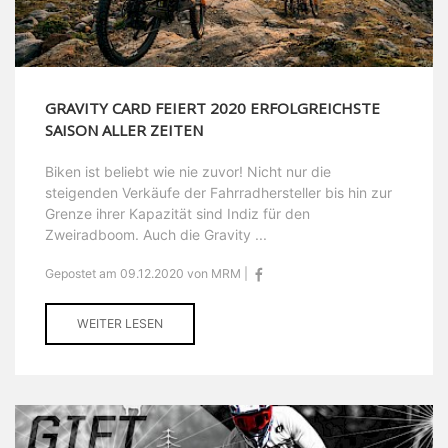
GRAVITY CARD FEIERT 2020 ERFOLGREICHSTE
SAISON ALLER ZEITEN
Biken ist beliebt wie nie zuvor! Nicht nur die
steigenden Verkäufe der Fahrradhersteller bis hin zur
Grenze ihrer Kapazität sind Indiz für den
Zweiradboom. Auch die Gravity ...
Gepostet am 09.12.2020 von MRM |
WEITER LESEN