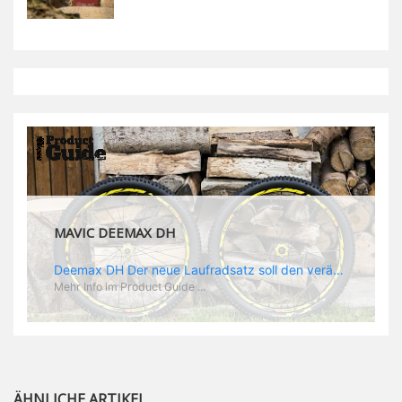
MAVIC DEEMAX DH
Deemax DH Der neue Laufradsatz soll den veränderten Ansprüchen im Downhill Einsatz gerecht werden: die Geschwindigkeiten werden immer höher, die Kräfte, die aufs Material wirken ebenfalls. Damit steigen natürlich auch die Ansprüche der Fahrer ans Material. Das einzige, was eventuell niedriger wird, ist der Reifendruck. Somit ergibt sich der Anforderungskatalog an das Deemax-Update. Hier ist das Ergebnis: - der Laufradsatz bekam eine neue Felge mit 28 mm Innenbreite. Laut Scott Sharples ist das der beste Kompromiss aus Stabilität, Gewicht und Steifigkeit, vor allem aber passt diese Breite am besten zu den Reifen, die aktuell auf dem Markt sind und im Renneinsatz gefahren werden. Es gehe auch breite und schmaler, 28 mm hätten sich aber im Test als Optimum herausgestellt. - mit einem 4D-Fertigungsprozess wurde die Materialverteilung optimiert: Stabilität dort, wo sie erforderlich ist, Gewichtsersparnis da, wo es Sinn macht. Somit gibt Mavic eine GGewichtsersparnis von 15 % an, ohne an Stabilität einzubüßen - neue, ultraleichte „double butted“ Speichen und ein super effizienter Freilauf - Mavics bewährtes UST System für perfekte Kompatibilität mit Tubeless Reifen - Gewicht (Laufradset): 1944 g)
Mehr Info im Product Guide ...
ÄHNLICHE ARTIKEL