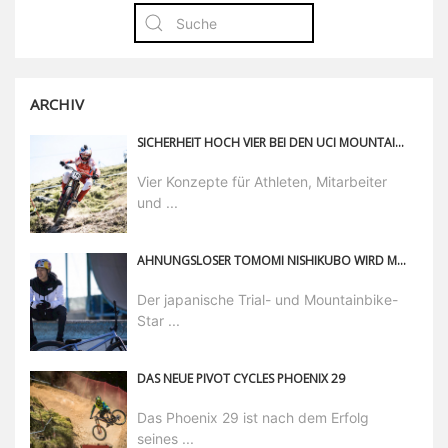
ARCHIV
SICHERHEIT HOCH VIER BEI DEN UCI MOUNTAIN BIKE WELTMEISTERSCHAFTEN IN SAALFELDEN LEOGANG
Vier Konzepte für Athleten, Mitarbeiter
und ...
AHNUNGSLOSER TOMOMI NISHIKUBO WIRD MIT RED BULL HELM ÜBERRASCHT
Der japanische Trial- und Mountainbike-
Star ...
DAS NEUE PIVOT CYCLES PHOENIX 29
Das Phoenix 29 ist nach dem Erfolg
seines ...