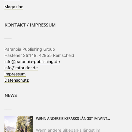
Magazine
KONTAKT / IMPRESSUM
____
Paranoia Publishing Group
Hastener Str.149, 42855 Remscheid
info@paranoia-publishing.de
info@mtbrider.de
Impressum
Datenschutz
NEWS
____
WENN ANDERE BIKEPARKS LÄNGST IM WINTERSCHLAF SIND, IST MAN IN SAALFELDEN LEOGANG IMMER NOCH AM MOUNTAINBIKEN. IST DER HERBST DIE SCHÖNSTE ZEIT DES JAHRES? AUF DEN TRAILS RUND UM SAALFELDEN LEOGANG UND IM EPIC BIKEPARK LEOGANG IST ER DAS AUF JEDEN FALL – UND DIE GEFÜHLT DIE LÄNGSTE NOCH DAZU. NOCH BIS MINDESTENS 8. NOVEMBER STEHT DAS PINZGAUER MOUNTAINBIKE-PARADIES ALLEN RIDERN OFFEN, DIE EINFACH NICHT GENUG KRIEGEN KÖNNEN. DABEI HÄLT DIE GOLDENE JAHRESZEIT IN SAALFELDEN LEOGANG WEIT MEHR ALS LINES, TRAILS UND HERBSTPANORAMEN BEREIT: MIT DEM BIKE FESTIVAL, VERSCHIEDENEN LADIES SHRED EVENTS UND EINEM DIE GESAMTE SAISON ANDAUERNDEN PHOTO CONTEST ZUM 25-JÄHRIGEN BIKEPARK-JUBILÄUM GIBT ES RUND UM ÖSTERREICHS ÄLTESTEN BIKEPARK EINIGES ZU ERLEBEN.
Wenn andere Bikeparks längst im