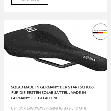
SQLAB MADE IN GERMANY: DER STARTSCHUSS
FÜR DIE ERSTEN SQLAB SÄTTEL „MADE IN
GERMANY“ IST GEFALLEN!
Den 6OX ERGOWAVE® Sattel (E-Bike und MTB