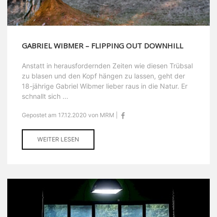
GABRIEL WIBMER – FLIPPING OUT DOWNHILL
Anstatt in herausfordernden Zeiten wie diesen Trübsal
zu blasen und den Kopf hängen zu lassen, geht der
18-jährige Gabriel Wibmer lieber raus in die Natur. Er
schnallt sich ...
Gepostet am 17.12.2020 von MRM |
WEITER LESEN