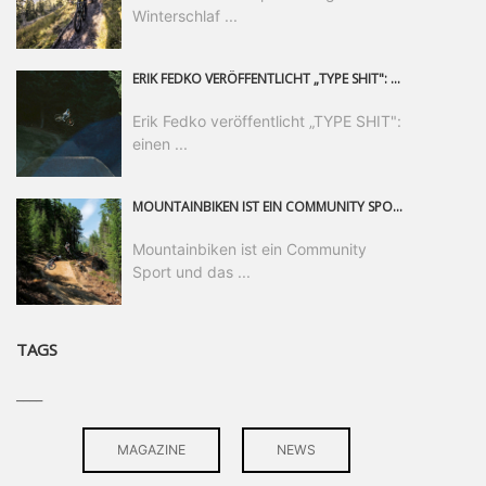
Winterschlaf ...
ERIK FEDKO VERÖFFENTLICHT „TYPE SHIT": EINEN 23-MINÜTIGEN MOUNTAINBIKE-FILM, ÜBER DREI JAHRE RUND UM DIE WELT GEDREHT. ZEITGLEICH LAUNCHT ER DIE GLEICHNAMIGE KOLLEKTION SEINER BRAND TYPE. EIN SEGMENT DES FILMS ERSCHEINT SEPARAT AUF RED BULL BIKE.
Erik Fedko veröffentlicht „TYPE SHIT":
einen ...
MOUNTAINBIKEN IST EIN COMMUNITY SPORT UND DAS BEWEIST SICH IN DER BIKE REPUBLIC SÖLDEN GERADE EINDRUCKSVOLL AUF ALLEN LEVELN. FREERIDE PROFI, SHAPERIN UND FRISCH GEWÄHLTE SWATCH NINES MVP VERO SANDLER IST BEGEISTERT VON DER VIELFALT DER BIKE DESTINATION, DER NEUEN JUMPLINE UND PLÄDIERT FÜR MUT BEI (FRAUEN) COMMUNITIES. VERO UND IHR VERLOBTER SAM HODGES VERBRINGEN MEHRERE MONATE IN DER BIKE REPUBLIC UND LASSEN UNS DARAN TEILHABEN. UM COMMUNITY GEHT ES AUCH BEI DER PARTNERSCHAFT ZWISCHEN SÖLDEN UND DEM NEUEN RIDERS PARK DONOVALY IN DER SLOWAKEI: DER DORTIGE TOURISMUSDIREKTOR JIRI PEC IST ÜBERZEUGT: VON MEHR BIKEPARKS PROFITIERT DIE GANZE MTB-SZENE – UND MIT DOMINIK LINSER, GESCHÄFTSFÜHRER DER BRS, HAT ER DAMIT DEN PERFEKTEN PARTNER GEFUNDEN.
Mountainbiken ist ein Community
Sport und das ...
TAGS
____
MAGAZINE
NEWS