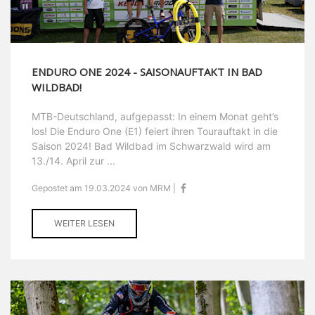
ENDURO ONE 2024 - SAISONAUFTAKT IN BAD
WILDBAD!
MTB-Deutschland, aufgepasst: In einem Monat geht’s
los! Die Enduro One (E1) feiert ihren Tourauftakt in die
Saison 2024! Bad Wildbad im Schwarzwald wird am
13./14. April zur ...
Gepostet am 19.03.2024 von MRM |
WEITER LESEN