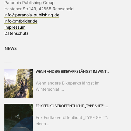
Paranoia Publishing Group
Hastener Str.149, 42855 Remscheid
info@paranoia-publishing.de
info@mtbrider.de
Impressum
Datenschutz
NEWS
____
WENN ANDERE BIKEPARKS LÄNGST IM WINTERSCHLAF SIND, IST MAN IN SAALFELDEN LEOGANG IMMER NOCH AM MOUNTAINBIKEN. IST DER HERBST DIE SCHÖNSTE ZEIT DES JAHRES? AUF DEN TRAILS RUND UM SAALFELDEN LEOGANG UND IM EPIC BIKEPARK LEOGANG IST ER DAS AUF JEDEN FALL – UND DIE GEFÜHLT DIE LÄNGSTE NOCH DAZU. NOCH BIS MINDESTENS 8. NOVEMBER STEHT DAS PINZGAUER MOUNTAINBIKE-PARADIES ALLEN RIDERN OFFEN, DIE EINFACH NICHT GENUG KRIEGEN KÖNNEN. DABEI HÄLT DIE GOLDENE JAHRESZEIT IN SAALFELDEN LEOGANG WEIT MEHR ALS LINES, TRAILS UND HERBSTPANORAMEN BEREIT: MIT DEM BIKE FESTIVAL, VERSCHIEDENEN LADIES SHRED EVENTS UND EINEM DIE GESAMTE SAISON ANDAUERNDEN PHOTO CONTEST ZUM 25-JÄHRIGEN BIKEPARK-JUBILÄUM GIBT ES RUND UM ÖSTERREICHS ÄLTESTEN BIKEPARK EINIGES ZU ERLEBEN.
Wenn andere Bikeparks längst im
Winterschlaf ...
ERIK FEDKO VERÖFFENTLICHT „TYPE SHIT": EINEN 23-MINÜTIGEN MOUNTAINBIKE-FILM, ÜBER DREI JAHRE RUND UM DIE WELT GEDREHT. ZEITGLEICH LAUNCHT ER DIE GLEICHNAMIGE KOLLEKTION SEINER BRAND TYPE. EIN SEGMENT DES FILMS ERSCHEINT SEPARAT AUF RED BULL BIKE.
Erik Fedko veröffentlicht „TYPE SHIT":
einen ...