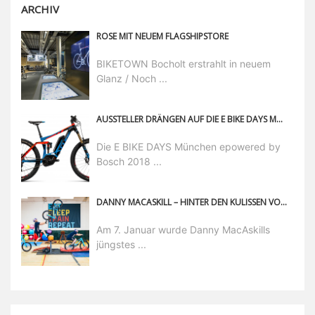
ARCHIV
ROSE MIT NEUEM FLAGSHIPSTORE
BIKETOWN Bocholt erstrahlt in neuem
Glanz / Noch ...
AUSSTELLER DRÄNGEN AUF DIE E BIKE DAYS MÜNCHEN EPOWERED BY BOSCH
Die E BIKE DAYS München epowered by
Bosch 2018 ...
DANNY MACASKILL – HINTER DEN KULISSEN VON GYMNASIUM
Am 7. Januar wurde Danny MacAskills
jüngstes ...