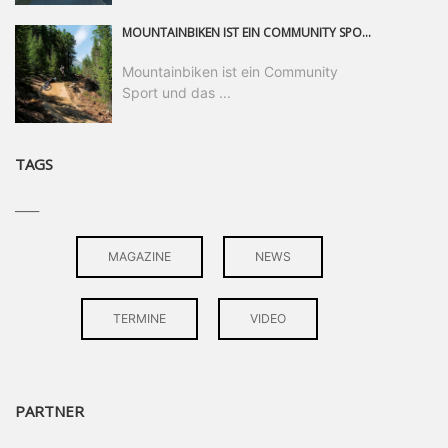
MOUNTAINBIKEN IST EIN COMMUNITY SPORT UND DAS BEWEIST SICH IN DER BIKE REPUBLIC SÖLDEN GERADE EINDRUCKSVOLL AUF ALLEN LEVELN. FREERIDE PROFI, SHAPERIN UND FRISCH GEWÄHLTE SWATCH NINES MVP VERO SANDLER IST BEGEISTERT VON DER VIELFALT DER BIKE DESTINATION, DER NEUEN JUMPLINE UND PLÄDIERT FÜR MUT BEI (FRAUEN) COMMUNITIES. VERO UND IHR VERLOBTER SAM HODGES VERBRINGEN MEHRERE MONATE IN DER BIKE REPUBLIC UND LASSEN UNS DARAN TEILHABEN. UM COMMUNITY GEHT ES AUCH BEI DER PARTNERSCHAFT ZWISCHEN SÖLDEN UND DEM NEUEN RIDERS PARK DONOVALY IN DER SLOWAKEI: DER DORTIGE TOURISMUSDIREKTOR JIRI PEC IST ÜBERZEUGT: VON MEHR BIKEPARKS PROFITIERT DIE GANZE MTB-SZENE – UND MIT DOMINIK LINSER, GESCHÄFTSFÜHRER DER BRS, HAT ER DAMIT DEN PERFEKTEN PARTNER GEFUNDEN.
Mountainbiken ist ein Community
Sport und das ...
TAGS
____
MAGAZINE
NEWS
TERMINE
VIDEO
PARTNER