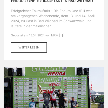
ENDURO ONE TOURAUFTAKT IN BAD WILDBAD
Erfolgreicher Tourauftakt - Die Enduro One (E1) war
am vergangenen Wochenende, dem 13. und 14. April
2024, zu Gast in Bad Wildbad im Schwarzwald und
läutete in der malerischen ...
Gepostet am 15.04.2024 von MRM |
WEITER LESEN