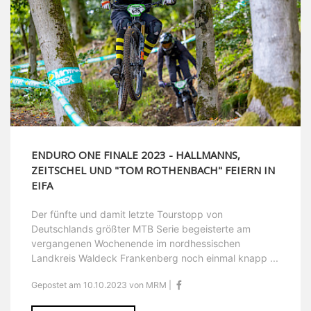
ENDURO ONE FINALE 2023 - HALLMANNS,
ZEITSCHEL UND "TOM ROTHENBACH" FEIERN IN
EIFA
Der fünfte und damit letzte Tourstopp von
Deutschlands größter MTB Serie begeisterte am
vergangenen Wochenende im nordhessischen
Landkreis Waldeck Frankenberg noch einmal knapp ...
Gepostet am 10.10.2023 von MRM |