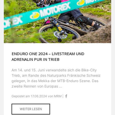
ENDURO ONE 2024 – LIVESTREAM UND
ADRENALIN PUR IN TRIEB
Am 14. und 15. Juni verwandelte sich die Bike-City
Trieb, am Rande des Naturparks Fränkische Schweiz
gelegen, in das Mekka der MTB-Enduro Szene. Das
zweite Rennen von Europas ...
Gepostet am 17.06.2024 von MRM |
WEITER LESEN