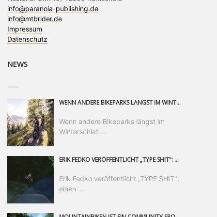
info@paranoia-publishing.de
info@mtbrider.de
Impressum
Datenschutz
NEWS
____
WENN ANDERE BIKEPARKS LÄNGST IM WINTERSCHLAF SIND, IST MAN IN SAALFELDEN LEOGANG IMMER NOCH AM MOUNTAINBIKEN. IST DER HERBST DIE SCHÖNSTE ZEIT DES JAHRES? AUF DEN TRAILS RUND UM SAALFELDEN LEOGANG UND IM EPIC BIKEPARK LEOGANG IST ER DAS AUF JEDEN FALL – UND DIE GEFÜHLT DIE LÄNGSTE NOCH DAZU. NOCH BIS MINDESTENS 8. NOVEMBER STEHT DAS PINZGAUER MOUNTAINBIKE-PARADIES ALLEN RIDERN OFFEN, DIE EINFACH NICHT GENUG KRIEGEN KÖNNEN. DABEI HÄLT DIE GOLDENE JAHRESZEIT IN SAALFELDEN LEOGANG WEIT MEHR ALS LINES, TRAILS UND HERBSTPANORAMEN BEREIT: MIT DEM BIKE FESTIVAL, VERSCHIEDENEN LADIES SHRED EVENTS UND EINEM DIE GESAMTE SAISON ANDAUERNDEN PHOTO CONTEST ZUM 25-JÄHRIGEN BIKEPARK-JUBILÄUM GIBT ES RUND UM ÖSTERREICHS ÄLTESTEN BIKEPARK EINIGES ZU ERLEBEN.
Wenn andere Bikeparks längst im
Winterschlaf ...
ERIK FEDKO VERÖFFENTLICHT „TYPE SHIT": EINEN 23-MINÜTIGEN MOUNTAINBIKE-FILM, ÜBER DREI JAHRE RUND UM DIE WELT GEDREHT. ZEITGLEICH LAUNCHT ER DIE GLEICHNAMIGE KOLLEKTION SEINER BRAND TYPE. EIN SEGMENT DES FILMS ERSCHEINT SEPARAT AUF RED BULL BIKE.
Erik Fedko veröffentlicht „TYPE SHIT":
einen ...
MOUNTAINBIKEN IST EIN COMMUNITY SPORT UND DAS BEWEIST SICH IN DER BIKE REPUBLIC SÖLDEN GERADE EINDRUCKSVOLL AUF ALLEN LEVELN. FREERIDE PROFI, SHAPERIN UND FRISCH GEWÄHLTE SWATCH NINES MVP VERO SANDLER IST BEGEISTERT VON DER VIELFALT DER BIKE DESTINATION, DER NEUEN JUMPLINE UND PLÄDIERT FÜR MUT BEI (FRAUEN) COMMUNITIES. VERO UND IHR VERLOBTER SAM HODGES VERBRINGEN MEHRERE MONATE IN DER BIKE REPUBLIC UND LASSEN UNS DARAN TEILHABEN. UM COMMUNITY GEHT ES AUCH BEI DER PARTNERSCHAFT ZWISCHEN SÖLDEN UND DEM NEUEN RIDERS PARK DONOVALY IN DER SLOWAKEI: DER DORTIGE TOURISMUSDIREKTOR JIRI PEC IST ÜBERZEUGT: VON MEHR BIKEPARKS PROFITIERT DIE GANZE MTB-SZENE – UND MIT DOMINIK LINSER, GESCHÄFTSFÜHRER DER BRS, HAT ER DAMIT DEN PERFEKTEN PARTNER GEFUNDEN.