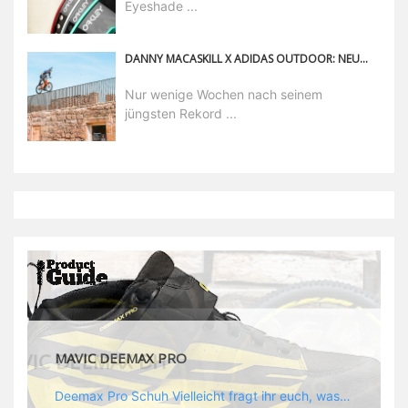
Eyeshade ...
DANNY MACASKILL X ADIDAS OUTDOOR: NEUE PARTNERSCHAFT MIT VIDEO GEFEIERT
Nur wenige Wochen nach seinem
jüngsten Rekord ...
MAVIC DEEMAX PRO
Deemax Pro Schuh Vielleicht fragt ihr euch, was ein Schuh mit Deemax zu tun hat? Nun, hier spielt vor allem der Einsatzzweck eine Rolle: Deemax steht für Gravity pur und dafür ist auch der neue Schuh gedacht, der vor allem den Ideen von Downhill Legende Fabien Barel entspricht. Der Schuh soll ganz der Deemax Philosophie entsprechen: kompromisslose Funktion, effizient und hoher Komfort standen auf der Wunschliste von Fabien. Und das kam dabei heraus: - die neue „Energy Grip AM“ Sohle bietet maximale Stabilität und optimalen Grip auf dem Pedal. - die „Ergo Fit“ Innensohle soll super hohen Komfort bieten und optimal sitzen und zwar den ganzen Tag lang. - eine 3D-Mesch-Konstruktion soll den Fuß belüften und sowohl bei Sonne also auch unter kühlen Bedingungen für optimales Fußklima sorgen - die Assymetrische Konstruktion mit höherem Seitenteil innen soll den Knöchel optimal schützen - extra Schutz für die Zehen und die Fersen