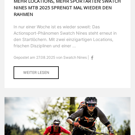
MEHR LOCATIONS, MEHR SPORTARTEN: SWATCH
NINES MTB 2025 SPRENGT MAL WIEDER DEN
RAHMEN
In nur einer Woche ist es wieder soweit: Das
Actionsport-Phänomen Swatch Nines steht erneut in
den Startlöchern. Mit zwei einzigartigen Locations,
frischen Disziplinen und einer ...
Gepostet am 27.08.2025 von Swatch Nines |
WEITER LESEN