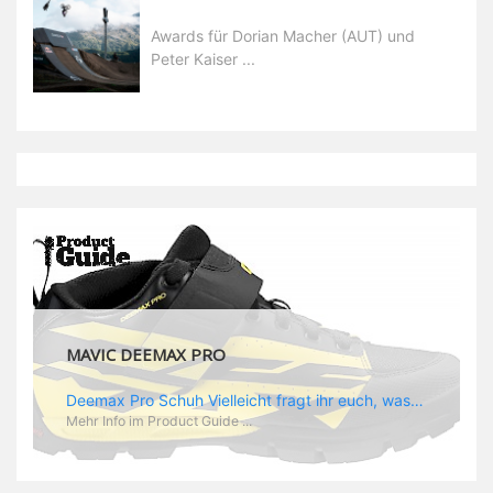
Awards für Dorian Macher (AUT) und
Peter Kaiser ...
MAVIC DEEMAX PRO
Deemax Pro Schuh Vielleicht fragt ihr euch, was ein Schuh mit Deemax zu tun hat? Nun, hier spielt vor allem der Einsatzzweck eine Rolle: Deemax steht für Gravity pur und dafür ist auch der neue Schuh gedacht, der vor allem den Ideen von Downhill Legende Fabien Barel entspricht. Der Schuh soll ganz der Deemax Philosophie entsprechen: kompromisslose Funktion, effizient und hoher Komfort standen auf der Wunschliste von Fabien. Und das kam dabei heraus: - die neue „Energy Grip AM“ Sohle bietet maximale Stabilität und optimalen Grip auf dem Pedal. - die „Ergo Fit“ Innensohle soll super hohen Komfort bieten und optimal sitzen und zwar den ganzen Tag lang. - eine 3D-Mesch-Konstruktion soll den Fuß belüften und sowohl bei Sonne also auch unter kühlen Bedingungen für optimales Fußklima sorgen - die Assymetrische Konstruktion mit höherem Seitenteil innen soll den Knöchel optimal schützen - extra Schutz für die Zehen und die Fersen
Mehr Info im Product Guide ...