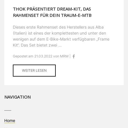
THOK PRÄSENTIERT DREAM-KIT, DAS
RAHMENSET FÜR DEIN TRAUM-E-MTB
Dieses erste Rahmenset des Herstellers aus Alba
(Italien) ist eines der komplettesten und unter den
wenigen auf dem E-Bike-Markt verfügbaren „Frame
Kit“. Das Set bietet zwei ...
Gepostet am 21.03.2022 von MRM |
WEITER LESEN
NAVIGATION
____
Home