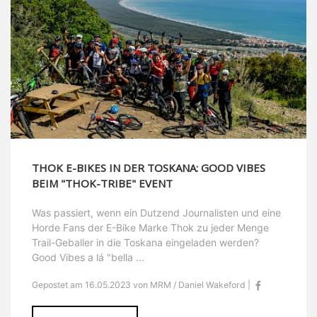
THOK E-BIKES IN DER TOSKANA: GOOD VIBES
BEIM "THOK-TRIBE" EVENT
Was passiert, wenn ein Dutzend Journalisten und eine
Horde Fans der E-Bike Marke Thok zu jeder Menge
Trail-Geballer in die Toskana eingeladen werden?
Good Vibes a lá "bella ...
Gepostet am 16.05.2023 von MRM / Daniel Wakeford |