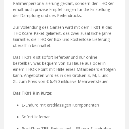
Rahmenpersonalisierung geklärt, sondern der THOKer
erhält auch präzise Empfehlungen für die Einstellung
der Dämpfung und des Reifendrucks.
Zur Vollendung des Ganzen wird mit dem TK01 R das
THOKcare-Paket geliefert, das zwei zusätzliche Jahre
Garantie, die THOKer Box und kostenlose Lieferung
überallhin beinhaltet.
Das TK01 R ist sofort lieferbar und nur online
bestellbar, was bequem von zu Hause aus oder in
einem THOK Point mit Hilfe eines Mitarbeiters erfolgen
kann. Angeboten wird es in den Größen S, M, L und
XL zum Preis von € 6.490 inklusive Mehrwertsteuer.
Das TK01 R in Kürze:
E-Enduro mit erstklassigen Komponenten
Sofort lieferbar
RockShox ZEB-Federgabel – 38 mm-Standrohre –