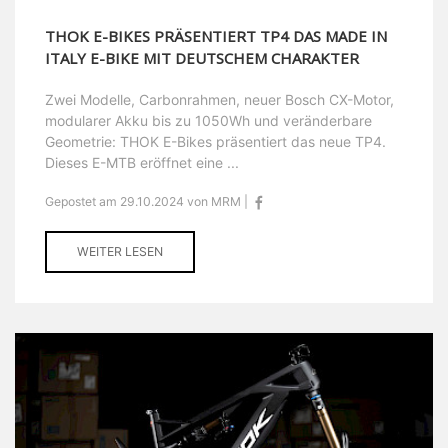
THOK E-BIKES PRÄSENTIERT TP4 DAS MADE IN
ITALY E-BIKE MIT DEUTSCHEM CHARAKTER
Zwei Modelle, Carbonrahmen, neuer Bosch CX-Motor,
modularer Akku bis zu 1050Wh und veränderbare
Geometrie: THOK E-Bikes präsentiert das neue TP4.
Dieses E-MTB eröffnet eine ...
Gepostet am 29.10.2024 von MRM |
WEITER LESEN