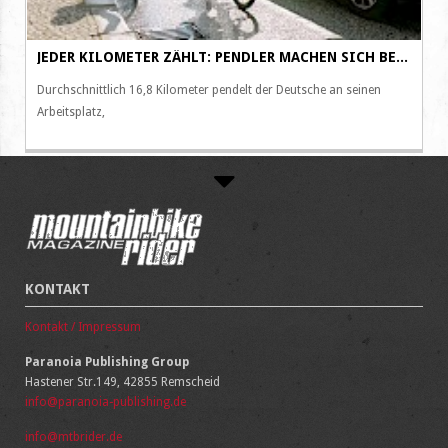
JEDER KILOMETER ZÄHLT: PENDLER MACHEN SICH BEI DER RED BULL KILOMETERZÄHLER CHALLENGE FIT AUF DEM ARBEITSWEG
Durchschnittlich 16,8 Kilometer pendelt der Deutsche an seinen
Arbeitsplatz,
KONTAKT
Kontakt / Impressum
Paranoia Publishing Group
Hastener Str.149, 42855 Remscheid
info@paranoia-publishing.de
info@mtbrider.de