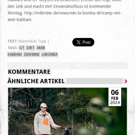
den Link und macht mit! Einsendeschluss ist kommender
Montag. http://mtbrider.de/news/win-la-bomba-dirtcamp-mit-
amir-kabbani
TEXT:
Maximilian Topp |
TAGS:
GT
DIRT
AMIR
KABBANI
GEWINNE
LABOMBA
KOMMENTARE
ÄHNLICHE ARTIKEL
06
FEB
2024