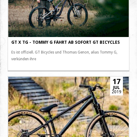
GT X TG - TOMMY G FÄHRT AB SOFORT GT BICYCLES
Es ist offiziell. GT Bicycles und Thomas Genon, alias Tommy G,
verkünden ihre
17
JUL
2019