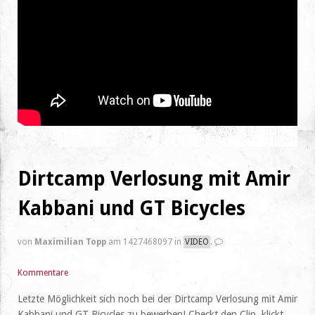
Dirtcamp Verlosung mit Amir
Kabbani und GT Bicycles
von
Maximilian Topp
am 1427468097 in
VIDEO
.
Kommentare
Letzte Möglichkeit sich noch bei der Dirtcamp Verlosung mit Amir
Kabbani und GT Bicycles zu bewerben! Checkt den Clip, klickt